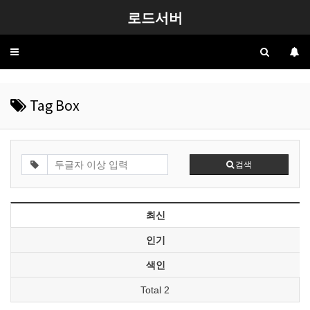
로드서버
Toggle
navigation
Tag Box
검색
최신
인기
색인
Total 2