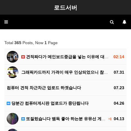
로드서버
Toggle
navigation
Total
365
Posts, Now
1
Page
견적짜다가 메인보드중급을 넣는 이유에 대한 설명영상이 …
02:14
그래픽카드까지 가격이 매우 인상되었으니 참조하세요
07.31
컴퓨터 견적 차근차근 업로드 하겟습니다
07.23
당분간 컴퓨터게시판 업로드가 중단됩니다
04.26
또질렀습니다 뱀독 좋아 하는분 유뮤선 게이밍 75%배열…
04.13
+1