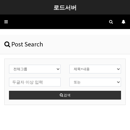
로드서버
Toggle
navigation
Post Search
검색