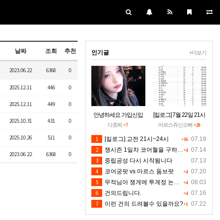
날짜
조회
추천
인기글
+더보기
2023.06.22
6368
0
2025.12.11
446
0
2025.12.11
449
0
안녕하세요 가입신입
[킬로그] 7월 22일 21시
2025.10.31
431
0
입니당~
~24시30분 [수정본]
다효찌
마르스쥬신오빠
+7
+28
2025.10.26
511
0
1
[킬로그] 교전 21시~24시
07.19
+16
2
쟁시즌 1일차 코어혈을 구하소서
07.14
+4
2023.06.22
6368
0
3
중립공성 다시 시작됨니다
07.13
4
코어궁팟 vs 마르스 둠브팟
07.20
+4
5
무적님아 쟁게에 투계정 논란좀 만들지 마세요
08.03
+4
6
건의드립니다.
07.16
+4
7
이런 건의 드려볼수 있을까요?
07.22
+1