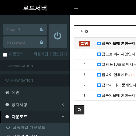
로드서버
Toggle
navigation
번호
접속안될때 흔한문
자동접속
회원가입
|
정보찾기
5
참고로 피씨사양입니다
4
그럼 윈10프로 에서
ICON NAVIGATION
3
접속이 안되네요..
+
1
MAIN NAVIGATION
2
접속시 에러 문제입
메인
1
접속안될때 흔한문
공지사항
다운로드
접속파일 다운로드