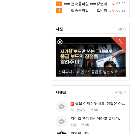
2
=== 접속통파일 === (2번라인)
06.22
+4
3
=== 접속통파일 === (1번라인)
06.22
+3
사진
+더보기
New
New
견적짜다가 메인보드중급을 넣는 이유에 대한 설명영상이 될까 해서 올려보아요
+4
새댓글
+더보기
글을 이제야봣네요. 쟁혈은 아무혈이나 해드리는게 아니라. 지엠한테 오셔서 본케 5명맞는지 확인받으시는거세요.
최고관리자
|
08.08
저런걸 관계망상이라고 합니다.
현성
|
08.05
환영합니다