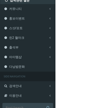
접속관련 질문
커뮤니티
홍보이벤트
스샷/포토
린2 혈마크
출석부
아이템샵
다낭밤문화
SIDE NAVIGATION
검색안내
이용안내