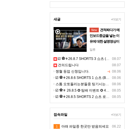
새글
+더보기
New
견적짜다가 메
인보드중급을 넣는 이
유에 대한 설명영상이
될까 해서 올려보아요
일류
마더보드라고 불리는
☑️ ✿⚜26.8.7 SHORTS 3 쇼츠 (BGM) ⚜✿
08.07
보드를 저가형넣으면
건의드립니다
08.07
왜안되는지 이해되는
쟁혈 등업 신청입니다.
영상올립니다사람의
08.06
+1
뼈대라고 생각 하시면
☑️ ✿⚜26.8.6 SHORTS 1 쇼츠 (BGM) ⚜✿
08.06
되기에 견적짜다 현타
스톰 오토돌리는분들중 팅기시는분있나요 ?ㅠㅠ
08.06
와서 올려드립니다
☑️ ✿⚜ 26.8.5 ✪ 팀배 이벤트 ✪ 4K ⚜✿
08.05
☑️ ✿⚜26.8.5 SHORTS 2 쇼츠 로드 (BGM) ⚜✿ 고화질
08.05
접속파일
+더보기
1
아래 파일중 한곳만 받음되세요
06.22