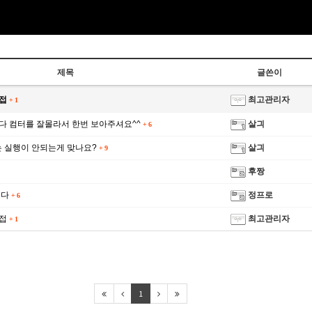
제목
글쓴이
제접
최고관리자
+
1
 컴터를 잘몰라서 한번 보아주셔요^^
살긔
+
6
는 실행이 안되는게 맞나요?
살긔
+
9
후짱
니다
정프로
+
6
제접
최고관리자
+
1
1