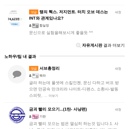
탱의 헥스. 저지먼트. 터치 오브 데스는
댓글
새창
INT와 관계있나요?
함실장
문신으로 실험을해보시게 좋을듯 ^^
자유게시판
결과 더보기
노하우/팁 내 결과
서브총정리
댓글
새창
뭐라
글라 하는데 풀셋에 스킬인첸, 문신 다하고 버프 받
으면 만공속 만크리라 나이트-디펜스, 소환사-발동
스피릿, …
더보기
금괴 빨리 모으기...(1탄- 사냥편)
새창
기란
금괴 빨리 모으는 법은 열심히 하는것 입니다.1. 사