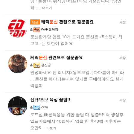
냥 : 풀셋+타워사냥+버프1타임 기준입니다. (당연
히,,…
더보기
케릭
문신
관련으로 질문좀요
댓글
새창
WAR혈묵향
문신한개당 염료 10개 드가요 문신은 +5스텟이 최
고고 -는 제한이 없어요
케릭
문신
관련으로 질문좀요
새창
정진영
안녕하세요 전 리니지2왕초보입니다다름이 아니라
... 문신을 해야되는데여 몇개을 구매해야되요 한케
릭당여
신규/초보 육성 꿀팁!!
새창
Zero
로드섭 빠른적응을 위한 꿀팁 대 방출!!케릭 생성후
엘프마을에서 40렙까지 업을 한 후40렙 이후에는
오만5…
더보기