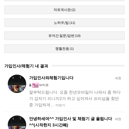
자유게시판 (2)
노하우/팁 (11)
유저간 질문/답변 (10)
쟁혈전용 (1)
가입인사/체험기 내 결과
가입인사와체험기입니다
새창
kr미르
잘부탁드립니다. 요즘 천년모바일이 나와서 좀 하다
가 갑자기 리니지2가 하고 싶어져서 프리섭을 찾던
중 가입하게…
더보기
안녕하세여^^ 가입인사 및 체럼기 글 올립니다
새창
^^(시작한지 3시간째)