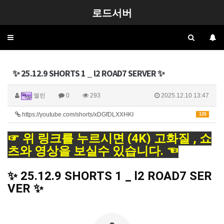
로드서버
Toggle
navigation
✨ 25.12.9 SHORTS 1 _ l2 ROAD7 SERVER ✨
엘린
0
293
2025.12.10 13:47
https://youtube.com/shorts/xDGfDLXXHKI
126
☞ 위 링크를 누르시면 (4K) 고화질 , 쇼
츠와 영상을 보실수 있습니다. ☜
✨ 25.12.9 SHORTS 1 _ l2 ROAD7 SER
VER ✨