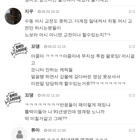
지우
신고
06.02 10:32
수동 어시 교전도 못하고, 다계정 밀대켜서 자동 어시 교
전만 하시는분들이
노보라 어시 아니면 교전이나 할수있는지?ㅋ
꼬댕
신고
06.02 11:15
아줌마 ㅋㅋㅋㅋ아줌마네 무지성 투컴 팔로잉/ 어시걸
고
모니터 안하는 캐릭들
얼음땡 하면서 강물에 갖다버린 영상 못보셔서
이런말 당당하게 할수있는거쥬??ㅋㅋㅋㅋㅋㅋㅋ
꼬댕
신고
06.02 11:10
ㅋㅋㅋㅋㅋㅋㅋㅋ반응들이 왜이렇게 재밌냐
틀딱이들아 나 91년생인데 영계랑 노니까
막 미칠거같고 그래??
류마
신고
06.02 11:50
와 씨발 ㅋㅋㅋ 91년생을 영계래 ㅋㅋㅋ