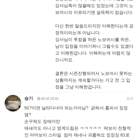
강서님측이 많을때도 있었는데 그것이 노
보어시의 이유라기엔 설득력이 없습니다.
다신 한번 말씀드리지만 이해한다는게 긍
정적이라는게 아닙니다.
강서님이 투컴을 하든 노보어시를 하든,
님이 입장을 이야기하니 그럴수도 있겠다
고 이해한겁니다. 이해하는게 어렵지 않
으니까요.
결론은 시즌진행되어서 노보어시 못하는
상황까지는 계속할거다는 거고 전 그 입
장을 그냥 이해한겁니다.
승기
신고
06.02 23:41
91?이면 날라다녀야 되는거아님? 긁혀서 홈피서 징징
댐?
손꾸락도 장애더만
애새끼도 아니고 영계드립은 ㅋㅋㅋㅋㅋ 딱보이 전형적
인 마마보이 스타일 엄마 재네나 괴롭혀요 징징징 81로