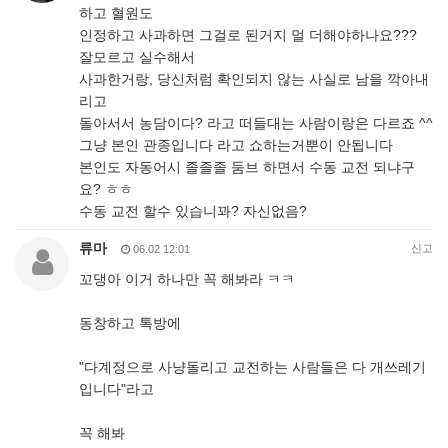
하고 혈원도
인정하고 사과하면 그걸로 된거지 멀 더해야하나요???
잘모르고 실수해서
사과한거랑, 당신처럼 확인되지 않는 사실로 남을 깍아내
리고
돌아서서 농담이다? 라고 떠들대는 사람이랑은 다르죠 ^^
그냥 본인 관종입니다 라고 쇼하는거뿐이 안됩니다
본인도 자동어시 졸졸졸 둠브 하면서 수동 교전 되냐구
요? ㅎㅎ
수동 교전 할수 있습니꽈? 자신없음?
류마
신고
06.02 12:01
꼬댕아 이거 하나만 꼭 해봐라 ㅋㅋ
동창하고 톡방에
"다계정으로 사냥돌리고 교전하는 사람들은 다 개쓰레기
입니다"라고
꼭 해봐