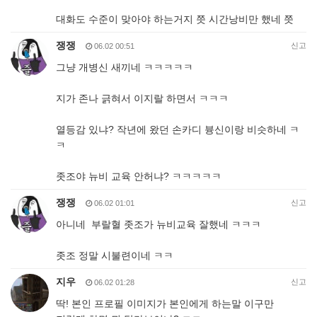
대화도 수준이 맞아야 하는거지 쯧 시간낭비만 했네 쯧
쟁쟁
신고
06.02 00:51
그냥 개병신 새끼네 ㅋㅋㅋㅋㅋ
지가 존나 긁혀서 이지랄 하면서 ㅋㅋㅋ
열등감 있냐? 작년에 왔던 손카디 븅신이랑 비슷하네 ㅋ
ㅋ
좃조야 뉴비 교육 안허냐? ㅋㅋㅋㅋㅋ
쟁쟁
신고
06.02 01:01
아니네 부랄혈 좃조가 뉴비교육 잘했네 ㅋㅋㅋ
좃조 정말 시불련이네 ㅋㅋ
지우
신고
06.02 01:28
딱! 본인 프로필 이미지가 본인에게 하는말 이구만