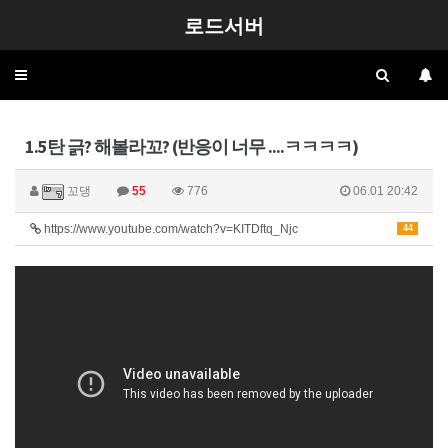
로드서버
Toggle
navigation
1.5탄 긁? 해볼라꼬? (반응이 너무 ....ㅋㅋㅋㅋ)
꼬댕
55
776
06.01 20:42
https://www.youtube.com/watch?v=KITDftq_Njc
44