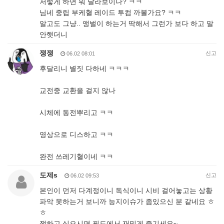
저렇게 하면 뭐 달라보이나? ㅋㅋ
님네 중립 부케혈 레이드 투컴 까볼가요? ㅋㅋ
알고도 그냥.. 앵벌이 하는거 딱해서 그런가 보다 하고 말
안햇더니
쟁쟁
신고
06.02 08:01
후달리니 별짓 다하네 ㅋㅋㅋ
교전중 교환을 걸지 않나
시체에 동전뿌리고 ㅋㅋ
영상으로 디스하고 ㅋㅋ
완전 쓰레기혈이네 ㅋㅋ
도제s
신고
06.02 09:53
본인이 먼저 다계정이니 독식이니 시비 걸어놓고는 상황
파악 못하는거 보니까 능지이슈가 좀있으신 분 같네요 ㅎ
ㅎ
쟁하고 싶으시면 필드에서 재밌게 즐기세요~