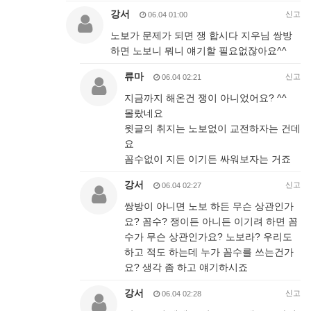
강서
신고
06.04 01:00
노보가 문제가 되면 쟁 합시다 지우님 쌍방
하면 노보니 뭐니 얘기할 필요없잖아요^^
류마
신고
06.04 02:21
지금까지 해온건 쟁이 아니었어요? ^^
몰랐네요
윗글의 취지는 노보없이 교전하자는 건데
요
꼼수없이 지든 이기든 싸워보자는 거죠
강서
신고
06.04 02:27
쌍방이 아니면 노보 하든 무슨 상관인가
요? 꼼수? 쟁이든 아니든 이기려 하면 꼼
수가 무슨 상관인가요? 노보라? 우리도
하고 적도 하는데 누가 꼼수를 쓰는건가
요? 생각 좀 하고 얘기하시죠
강서
신고
06.04 02:28