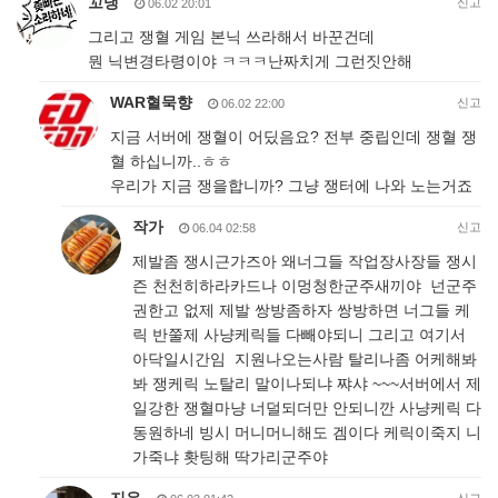
꼬댕
신고
06.02 20:01
그리고 쟁혈 게임 본닉 쓰라해서 바꾼건데
뭔 닉변경타령이야 ㅋㅋㅋ난짜치게 그런짓안해
WAR혈묵향
신고
06.02 22:00
지금 서버에 쟁혈이 어딨음요? 전부 중립인데 쟁혈 쟁
혈 하십니까..ㅎㅎ
우리가 지금 쟁을합니까? 그냥 쟁터에 나와 노는거죠
작가
신고
06.04 02:58
제발좀 쟁시근가즈아 왜너그들 작업장사장들 쟁시
즌 천천히하라카드나 이멍청한군주새끼야 넌군주
권한고 없제 제발 쌍방좀하자 쌍방하면 너그들 케
릭 반쭐제 사냥케릭들 다빼야되니 그리고 여기서
아닥일시간임 지원나오는사람 탈리나좀 어케해봐
봐 쟁케릭 노탈리 말이나되냐 쨔샤 ~~~서버에서 제
일강한 쟁혈마냥 너덜되더만 안되니깐 사냥케릭 다
동원하네 빙시 머니머니해도 겜이다 케릭이죽지 니
가죽냐 홧팅해 딱가리군주야