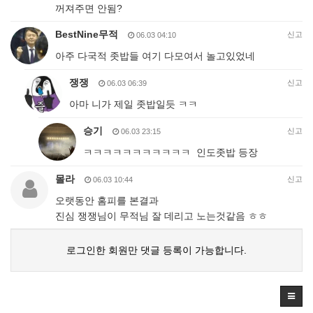
꺼져주면 안됨?
BestNine무적
신고
06.03 04:10
아주 다국적 좃밥들 여기 다모여서 놀고있었네
쟁쟁
신고
06.03 06:39
아마 니가 제일 좃밥일듯 ㅋㅋ
승기
신고
06.03 23:15
ㅋㅋㅋㅋㅋㅋㅋㅋㅋㅋㅋ 인도좃밥 등장
몰라
신고
06.03 10:44
오랫동안 홈피를 본결과
진심 쟁쟁님이 무적님 잘 데리고 노는것같음 ㅎㅎ
로그인한 회원만 댓글 등록이 가능합니다.