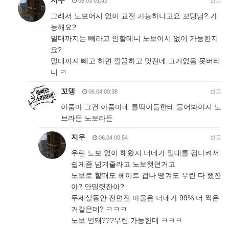
지우
신고
06.03 01:42
그래서 노보어시 없이 교전 가능하냐고요 꼬댕님? 가
능해요?
밀대까지는 빼라고 안할테니 노보어시 없이 가능한지
요?
밀대까지 빼고 하면 깔끔하고 멋진데 그거없음 못버티
니 ㅋ
꼬댕
신고
06.04 00:38
아줌마 그건 아줌마네 틀딱이들한테 물어봐야지 노
브라든 노보라든
지우
신고
06.04 00:54
우린 노보 없이 해왔지 너네가 밀대를 겁나켜서
쉽게좀 넘겨줄라고 노보햇던거고
노보로 할때도 헤이트 겁나 땡겨도 우린 다 했잔
아? 안밀렷잔아?
두세살동안 전면전 마을은 너네가 99% 더 찍은
거같은데? ㅋㅋㅋ
노보 안돼???우린 가능한데 ㅋㅋㅋ