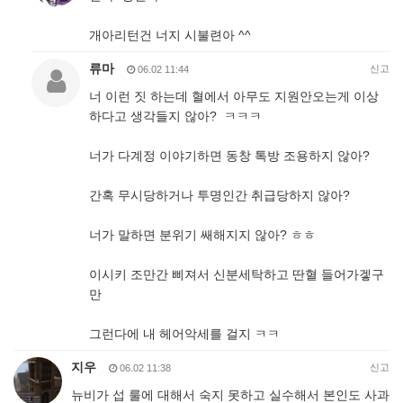
개아리턴건 너지 시불련아 ^^
류마
신고
06.02 11:44
너 이런 짓 하는데 혈에서 아무도 지원안오는게 이상
하다고 생각들지 않아? ㅋㅋㅋ
너가 다계정 이야기하면 동창 톡방 조용하지 않아?
간혹 무시당하거나 투명인간 취급당하지 않아?
너가 말하면 분위기 쌔해지지 않아? ㅎㅎ
이시키 조만간 삐져서 신분세탁하고 딴혈 들어가겧구
만
그런다에 내 헤어악세를 걸지 ㅋㅋ
지우
신고
06.02 11:38
뉴비가 섭 룰에 대해서 숙지 못하고 실수해서 본인도 사과