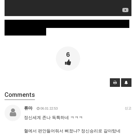
https://www.youtube.com/watch?v=
KITDftq_Njc
6
Comments
류마
신고
06.01 22:53
정신세계 존나 독특하네 ㅋㅋㅋ
혈에서 편안들어줘서 삐졌냐? 정신승리로 갈아탔네