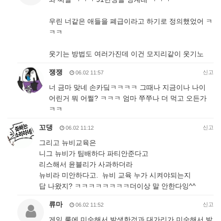
우린 너같은 애들을 폐급이라고 하기로 정의했었어 ㅋ
ㅋㅋ
웃기는 방법도 여러가진데 이건 모지리같이 웃기노
쟁쟁
신고
06.02 11:57
너 금마 맞네 손카딬ㅋㅋㅋㅋ 그때나 지금이나 나이
어린거 뭐 어쩔? ㅋㅋㅋ 엄마 쭈쭈나 더 먹고 오든가
ㅋㅋ
꼬댕
신고
06.02 11:12
그리고 뉴비교육은
니그 뉴비가 팀배하다 파티안준다고
리스해서 윤블리가 사과하더라
뉴비라 미안하다고. 뉴비 교육 누가 시켜야되는지
답 나왔지? ㅋㅋㅋㅋㅋㅋㅋㅋ더이상 말 안한다잉^^
류마
신고
06.02 11:52
게임 룰에 미숙해서 발생한것과 대가리가 미숙해서 발