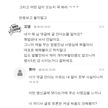
그리고 어떤 답이 오는지 꼭 봐라 ㅋㅋㅋ
반응보고 울지말고
꼬댕
신고
06.02 13:57
내가 왜 님 댓글에 글 안다는줄 알아요?
줫밥쉰내 놔서 안달아요..
그니까 제발 무슨 영웅인냥 사명심에 쩌들어서
대표로 뭐해볼라고 하지말고
입도 말빨안되서 재미 개미부랄만큼도 없으니까
병사1은 걍 시키는거나 잘하세요.
류마
신고
06.02 15:05
너가 댓글 안다는 이유는 내 말이 전부 사실이니까
ㅋㅋㅋ
이딴 병신글에 댓다는거에 무슨 사명감을 느끼냐
너 어디서 글로 토론은 커녕 싸움도 안해봤지?