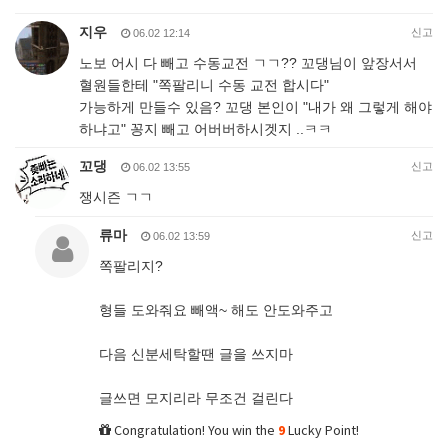
지우
신고
06.02 12:14
노보 어시 다 빼고 수동교전 ㄱㄱ?? 꼬댕님이 앞장서서
혈원들한테 "쪽팔리니 수동 교전 합시다"
가능하게 만들수 있음? 꼬댕 본인이 "내가 왜 그렇게 해야
하냐고" 꽁지 빼고 어버버하시겟지 ..ㅋㅋ
꼬댕
신고
06.02 13:55
쟁시즌 ㄱㄱ
류마
신고
06.02 13:59
쪽팔리지?
형들 도와줘요 빼액~ 해도 안도와주고
다음 신분세탁할땐 글을 쓰지마
글쓰면 모지리라 무조건 걸린다
Congratulation! You win the
9
Lucky Point!