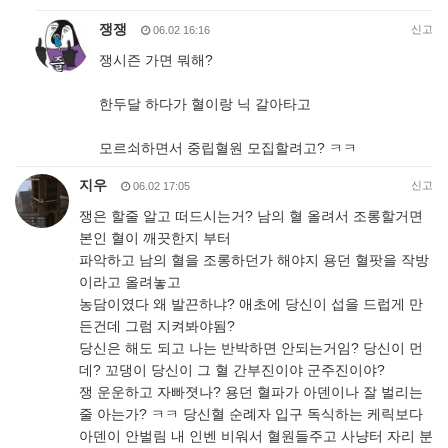
쟁쟁
신고
06.02 16:16
쟁시즌 가면 뭐해?
한두달 하다가 혈이랑 닉 갈아타고
모르쇠하면서 중립혈원 모집할려고? ㅋㅋ
지우
신고
06.02 17:05
쟁은 할줄 알고 떠드시는거? 남의 혈 올려서 조롱할거면
본인 혈이 깨끗한지 부터
파악하고 남의 혈을 조롱하던가 해야지 용던 혈팟을 작방
이라고 올려놓고
농담이였다 왜 발끈하냐? 애초에 당신이 섭을 드럽게 만
든건데 그럼 지켜봐야됨?
당신은 해도 되고 나는 반박하면 안되는거임? 당신이 먼
데? 꼬댕이 당신이 그 혈 간부진이야 군주진이야?
쟁 운운하고 자빠졋나? 용던 혈파가 아덴이나 잘 벌리는
줄 아는가? ㅋㅋ 당신혈 순례자 입구 독식하는 케릭보다
아덴이 안벌림 내 인벤 비워서 혈원들주고 사냥터 자리 분