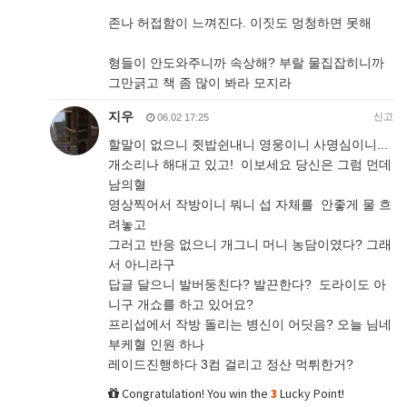
존나 허접함이 느껴진다. 이짓도 멍청하면 못해
형들이 안도와주니까 속상해? 부랄 물집잡히니까
그만긁고 책 좀 많이 봐라 모지라
지우
신고
06.02 17:25
할말이 없으니 쥣밥쉰내니 영웅이니 사명심이니...
개소리나 해대고 있고! 이보세요 당신은 그럼 먼데
남의혈
영상찍어서 작방이니 뭐니 섭 자체를 안좋게 물 흐
려놓고
그러고 반응 없으니 개그니 머니 농담이였다? 그래
서 아니라구
답글 달으니 발버둥친다? 발끈한다? 도라이도 아
니구 개쇼를 하고 있어요?
프리섭에서 작방 돌리는 병신이 어딧음? 오늘 님네
부케혈 인원 하나
레이드진행하다 3컴 걸리고 정산 먹튀한거?
Congratulation! You win the
3
Lucky Point!