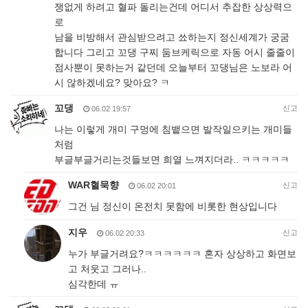
쟁없게 하려고 혈파 돌리는건데 어디서 추잡한 상상력으
로
남을 비방해서 관심받으려고 쑈하는지 정신세계가 궁굼
합니다 그리고 꼬댕 구찌 둠브케릭으로 자동 어시 줄줄이
점사뿐이 못하는거 같던데 오늘부터 꼬댕님은 노보라 어
시 않하겠네요? 맞아요? ㅋ
꼬댕
신고
06.02 19:57
나는 이렇게 개미 구멍에 침뱉으면 발작일으키는 개미들
처럼
부글부글거리는것들보면 희열 느껴지더라.. ㅋㅋㅋㅋㅋ
WAR혈묵향
신고
06.02 20:01
그건 님 정신이 온전치 못함에 비롯한 현상입니다
지우
신고
06.02 20:33
누가 부글거려요?ㅋㅋㅋㅋㅋㅋ 혼자 상상하고 화면보
고 처웃고 그러나..
심각한데 ㅠ