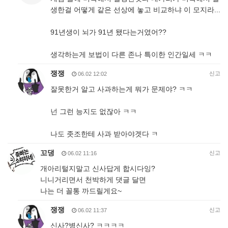
생한걸 어떻게 같은 선상에 놓고 비교하냐 이 모지라...
91년생이 뇌가 91년 됐다는거였어??
생각하는게 보법이 다른 존나 특이한 인간일세 ㅋㅋ
쟁쟁
신고
06.02 12:02
잘못한거 알고 사과하는게 뭐가 문제야? ㅋㅋ
넌 그런 능지도 없잖아 ㅋㅋ
나도 좃조한테 사과 받아야겟다 ㅋ
꼬댕
신고
06.02 11:16
개아리털지말고 신사답게 합시다잉?
니니거리면서 천박하게 댓글 달면
나는 더 꼴통 까드릴게요~
쟁쟁
신고
06.02 11:37
신사?병신사? ㅋㅋㅋㅋ