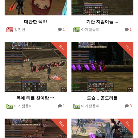
대단한 렉!!!
기란 지킴이들 ...
1
1
갑진년
아기탐돌이
Hot
Hot
옥에 티를 찾아랑 ~~
드슬 .. 곰도리들
1
3
아기탐돌이
아기탐돌이
Hot
Hot