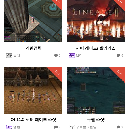
Hot
Hot
기란경치
서버 레이드/ 발라카스
0
0
올치
엘린
Hot
Hot
24.11.5 서버 레이드 스샷
무필 스샷
0
0
엘린
구르믈그린달