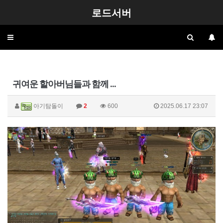
로드서버
Toggle
navigation
귀여운 할아버님들과 함께 ...
아기탐돌이
2
600
2025.06.17 23:07