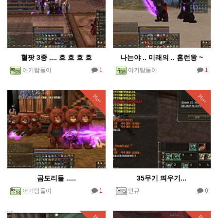
혈팟 3종 .... 흐 흐 흐 흐
나는야 .. 미래의 .. 홈런왕 ~
1
1
아기탐돌이
아기탐돌이
Hot
Hot
곰도리들 .....
35무기 띄우기...
1
0
아기탐돌이
인큐