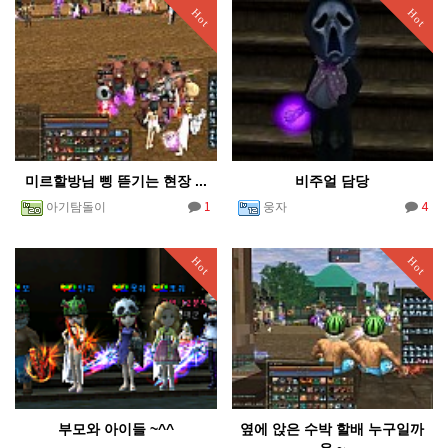
Hot
Hot
미르할방님 삥 뜯기는 현장 ...
비주얼 담당
1
4
아기탐돌이
웅자
Hot
Hot
부모와 아이들 ~^^
옆에 앉은 수박 할배 누구일까