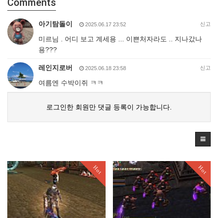
Comments
아기탐돌이
신고
2025.06.17 23:52
미르님 . 어디 보고 계세용 ... 이쁜처자라도 .. 지나갔나
용???
레인지로버
신고
2025.06.18 23:58
여름엔 수박이쥐 ㅋㅋ
로그인한 회원만 댓글 등록이 가능합니다.
Hot
Hot