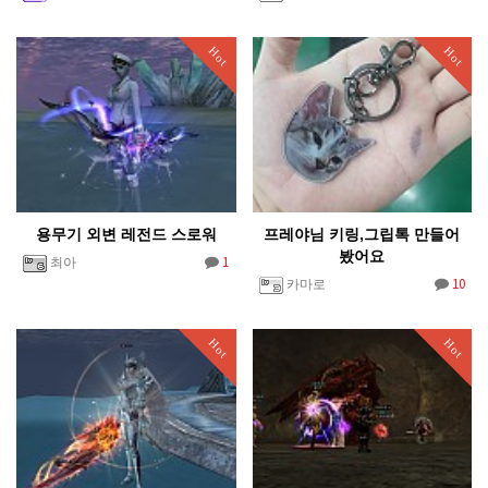
Hot
Hot
용무기 외변 레전드 스로워
프레야님 키링,그립톡 만들어
봤어요
1
최아
10
카마로
Hot
Hot