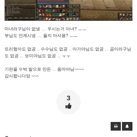
마녀라구님이 없넹 .... 우시는거 아녀? ㅡㅡ
부님도 안계시넹 .... 울지 마셔용? ㅡㅡ
또리형아도 없공 .. 수수님도 없공 .. 아가야님도 없공 ... 곰이라구님
도 없공 ... 보미야님도 없공 ... ㅜㅜ
기란을 수박 밭으로 만든 ... 옴마야님~~~~
감사합니다앙 ~~~
3