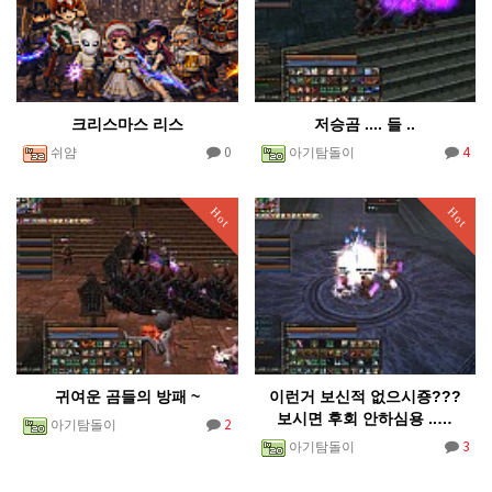
크리스마스 리스
저승곰 .... 들 ..
0
4
쉬얌
아기탐돌이
Hot
Hot
귀여운 곰들의 방패 ~
이런거 보신적 없으시죵???
보시면 후회 안하심용 ..…
2
아기탐돌이
3
아기탐돌이