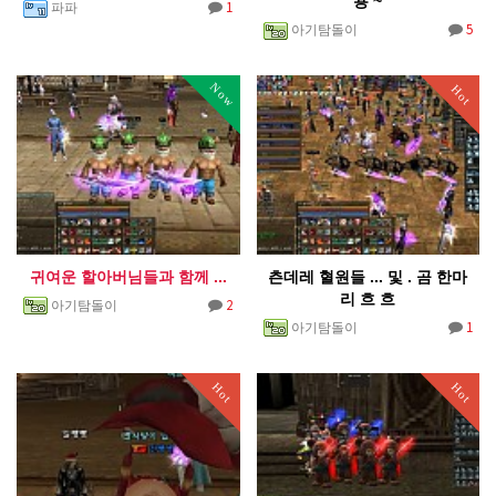
용 ~
1
파파
5
아기탐돌이
Now
Hot
귀여운 할아버님들과 함께 ...
츤데레 혈원들 ... 및 . 곰 한마
리 흐 흐
2
아기탐돌이
1
아기탐돌이
Hot
Hot