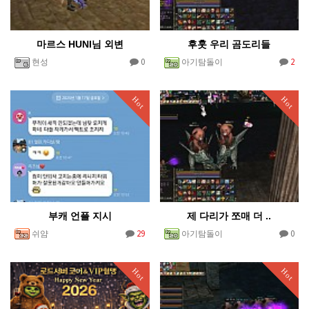
마르스 HUNI님 외변
후훗 우리 곰도리들
0
2
현성
아기탐돌이
Hot
Hot
부캐 언플 지시
제 다리가 쪼매 더 ..
29
0
쉬얌
아기탐돌이
Hot
Hot