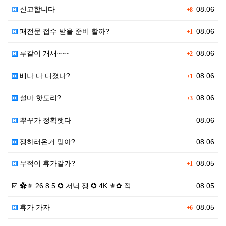
신고합니다
08.06
+8
패전문 접수 받을 준비 할까?
08.06
+1
루갈이 개새~~~
08.06
+2
배나 다 디졌나?
08.06
+1
설마 핫도리?
08.06
+3
뿌꾸가 정확햇다
08.06
쟁하러온거 맞아?
08.06
무적이 휴가갈가?
08.05
+1
☑️ ✿⚜ 26.8.5 ✪ 저녁 쟁 ✪ 4K ⚜✿ 적 …
08.05
휴가 가자
08.05
+6