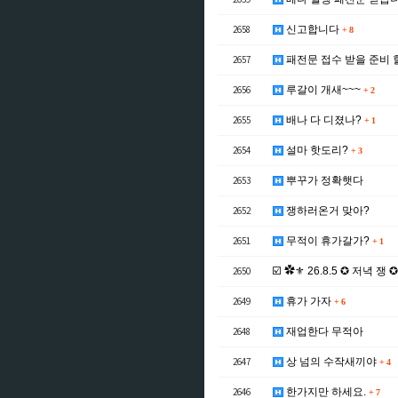
2658
신고합니다
+
8
2657
패전문 접수 받을 준비 
2656
루갈이 개새~~~
+
2
2655
배나 다 디졌나?
+
1
2654
설마 핫도리?
+
3
2653
뿌꾸가 정확햇다
2652
쟁하러온거 맞아?
2651
무적이 휴가갈가?
+
1
2650
☑️ ✿⚜ 26.8.5 ✪ 저녁 쟁 
2649
휴가 가자
+
6
2648
재업한다 무적아
2647
상 넘의 수작새끼야
+
4
2646
한가지만 하세요.
+
7