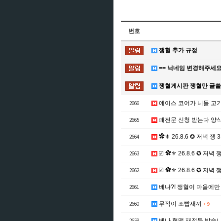
번호
쟁혈 추가 규정
== 닉네임 변경해주세요
쟁혈게시판 쟁혈만 글
2666
에이스 코어가 니들 고
2665
패전문 신청 받는다 양식
2664
✿⚜ 26.8.6 ✪ 저녁 쟁 3
2663
☑️ ✿⚜ 26.8.6 ✪ 저녁 
2662
☑️ ✿⚜ 26.8.6 ✪ 저녁
2661
베나?! 쟁혈이 마을에만
2660
무적이 조빱새끼
+
9
2659
베나 혈맹 패전문 받습