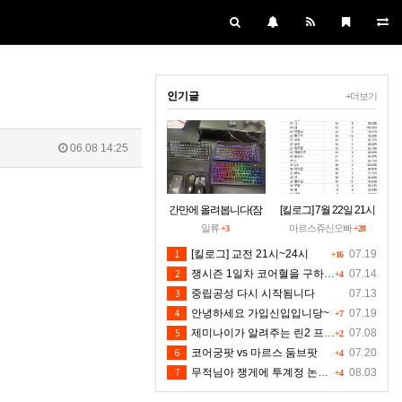
인기글
+더보기
06.08 14:25
간만에 올려봅니다(잠
[킬로그] 7월 22일 21시
시 집에들러)
~24시30분 [수정본]
일류
마르스쥬신오빠
+3
+28
1
[킬로그] 교전 21시~24시
07.19
+16
2
쟁시즌 1일차 코어혈을 구하소서
07.14
+4
3
중립공성 다시 시작됨니다
07.13
4
안녕하세요 가입신입입니당~
07.19
+7
5
제미나이가 알려주는 린2 프리서버 렉 클라팅김 대처법입니다 저도 신뢰는 안하지만 한번 해보시길 유저분들의 마음입니다 ^^
07.08
+2
6
코어궁팟 vs 마르스 둠브팟
07.20
+4
7
무적님아 쟁게에 투계정 논란좀 만들지 마세요
08.03
+4