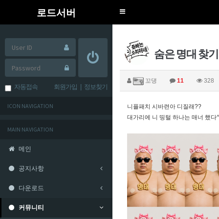
로드서버
Toggle
navigation
숨은 명대 찾기
꼬댕
11
328
자동접속
회원가입
|
정보찾기
ICON NAVIGATION
니플패치 시바련아 디질래??
대가리에 니 띵털 하나는 매너 했다^
MAIN NAVIGATION
메인
공지사항
다운로드
커뮤니티