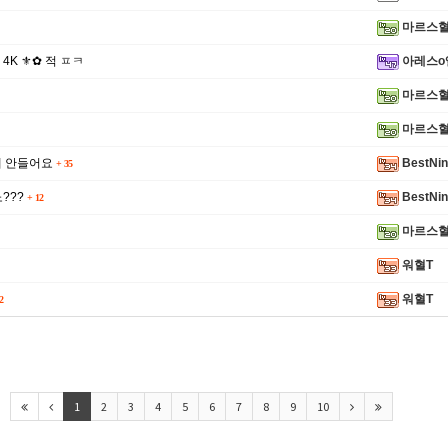
마르스
✪ 4K ⚜✿ 적 ㅍㅋ
아레스o
마르스
마르스
게 안들어요
BestNi
+
35
???
BestNi
+
12
마르스
워혈T
워혈T
2
1
2
3
4
5
6
7
8
9
10