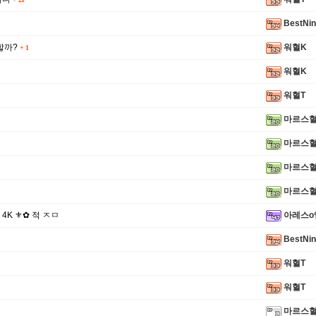
BestNi
할까?
워혈K
+
1
워혈K
워혈T
마르스
마르스
마르스
마르스
✪ 4K ⚜✿ 적 ㅈㅁ
아레스o
BestNi
워혈T
워혈T
마르스