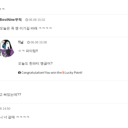
ㅋㅋ
BestNine무적
06.08 15:02
오늘은 꼭 쟁 이기길 바래 ㅋㅋㅋㅋ
T님
06.08 15:08
ㅇㅋ 파이팅!!
오늘도 한파티 맹글어?
Congratulation! You win the
5
Lucky Point!
고 써있는데??
8 14:50
니 너 같애 ㅋㅋㅋㅋ