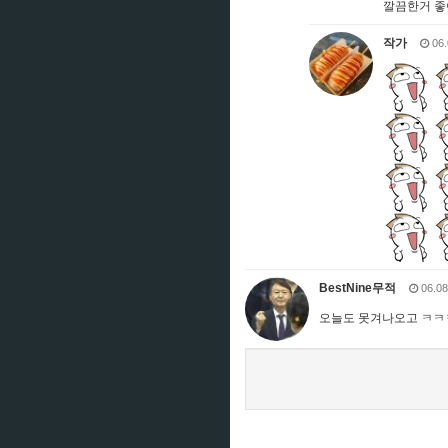
깔끔한거 좋
작가
06.
BestNine무적
06.08
오늘도 못겨나오고 ㅋㅋㅋ