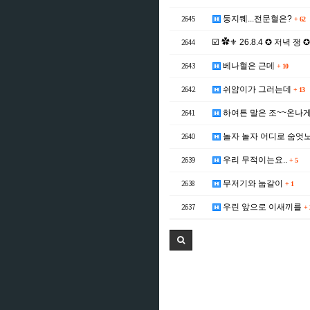
2645
둥지퀘...전문혈은?
+
62
2644
☑️ ✿⚜ 26.8.4 ✪ 저녁 쟁 
2643
베나혈은 근데
+
10
2642
쉬얌이가 그러는데
+
13
2641
하여튼 말은 조~~온나
2640
놀자 놀자 어디로 숨엇노
2639
우리 무적이는요..
+
5
2638
무저기와 눕갈이
+
1
2637
우린 앞으로 이새끼를
+