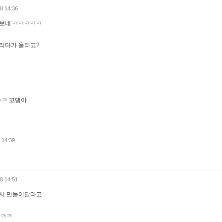
8 14:36
보네 ㅋㅋㅋㅋㅋ
리다가 울라고?
ㅋㅋ 꼬댕아
 14:39
8 14:51
서 만들어달라고
 ㅋㅋ