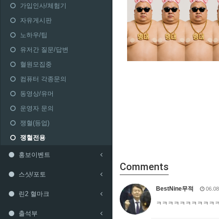
가입인사/체험기
자유게시판
노하우/팁
유저간 질문/답변
혈원모집중
컴퓨터 각종문의
동영상/유머
운영자 문의
쟁혈(등업)
쟁혈전용
홍보이벤트
Comments
스샷/포토
BestNine무적
06.08
린2 혈마크
ㅋㅋㅋㅋㅋㅋㅋㅋㅋㅋ
출석부