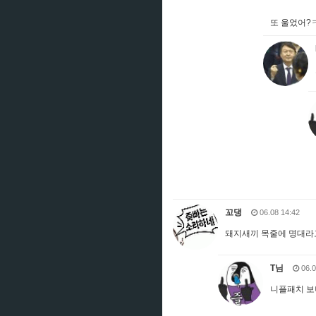
또 울었어?
꼬댕
06.08 14:42
돼지새끼 목줄에 명대라
T님
06.0
니플패치 보