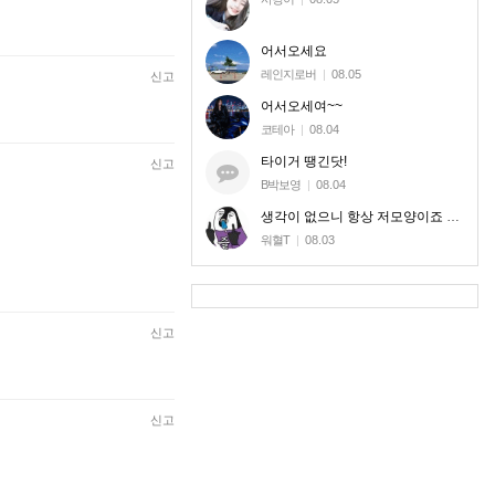
어서오세요
레인지로버
|
08.05
신고
어서오세여~~
코테아
|
08.04
타이거 땡긴닷!
신고
B박보영
|
08.04
생각이 없으니 항상 저모양이죠 신고로 달라질놈도 아니라 ㅎㅎ
워혈T
|
08.03
신고
신고