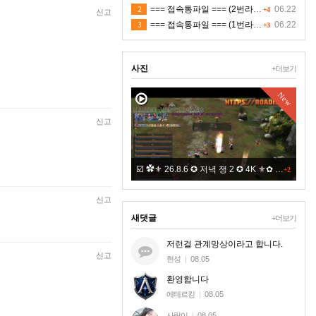
2
=== 접속통파일 === (2번라인)
06.22
+4
신고
3
=== 접속통파일 === (1번라인)
06.22
+3
사진
+더보기
New
New
신고
견적짜다가 메인보드중급을 넣는 이유에 대한 설명영상이 될까 해서 올려보아요
☑️ ✿⚜ 26.8.6 ✪ 저녁 쟁 2 ✪ 4K ⚜✿ 적 ㅍㅋ
+2
신고
새댓글
+더보기
저런걸 관계망상이라고 합니다.
신고
현성
|
08.05
환영합니다
에테르킹
|
08.05
사랑이
|
08.05