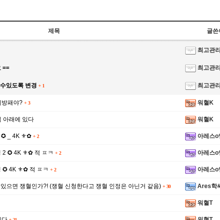
제목
글쓴
최고관
 ==
최고관
쓸수있도록 변경
최고관
+
1
기방패야?
워혈K
+
3
 아래에 있다
워혈K
 ✪ _ 4K ⚜✿
아레스o
+
2
쟁 2 ✪ 4K ⚜✿ 적 ㅍㅋ
아레스o
+
2
 쟁 ✪ 4K ⚜✿ 적 ㅍㅋ
아레스o
+
2
 있으면 쟁혈인가?! (쟁혈 신청한다고 쟁혈 인정은 아닌거 같음)
Ares학
+
30
워혈T
니다
워혈T
+
21