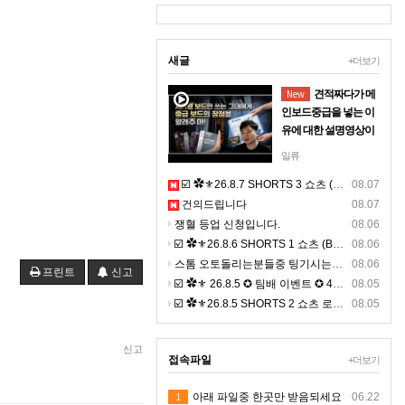
새글
+더보기
New
견적짜다가 메
인보드중급을 넣는 이
유에 대한 설명영상이
될까 해서 올려보아요
일류
마더보드라고 불리는
☑️ ✿⚜26.8.7 SHORTS 3 쇼츠 (BGM) ⚜✿
08.07
보드를 저가형넣으면
건의드립니다
08.07
왜안되는지 이해되는
쟁혈 등업 신청입니다.
영상올립니다사람의
08.06
뼈대라고 생각 하시면
☑️ ✿⚜26.8.6 SHORTS 1 쇼츠 (BGM) ⚜✿
08.06
되기에 견적짜다 현타
스톰 오토돌리는분들중 팅기시는분있나요 ?ㅠㅠ
08.06
프린트
신고
와서 올려드립니다
☑️ ✿⚜ 26.8.5 ✪ 팀배 이벤트 ✪ 4K ⚜✿
08.05
☑️ ✿⚜26.8.5 SHORTS 2 쇼츠 로드 (BGM) ⚜✿ 고화질
08.05
신고
접속파일
+더보기
1
아래 파일중 한곳만 받음되세요
06.22