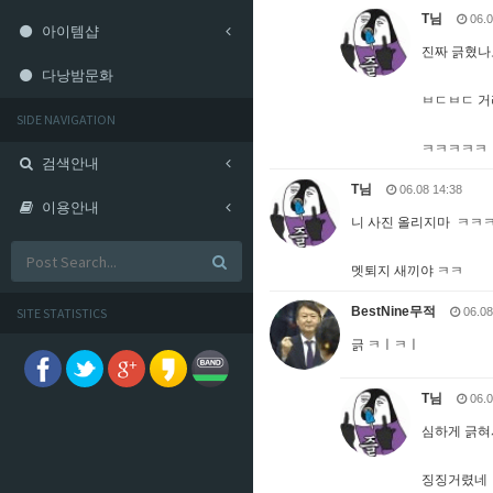
T님
06.0
아이템샵
진짜 긁혔나
다낭밤문화
ㅂㄷㅂㄷ 거
SIDE NAVIGATION
ㅋㅋㅋㅋㅋ
검색안내
T님
06.08 14:38
이용안내
니 사진 올리지마 ㅋㅋ
멧퇴지 새끼야 ㅋㅋ
BestNine무적
SITE STATISTICS
06.08
긁 ㅋㅣㅋㅣ
T님
06.0
심하게 긁혀
징징거렸네