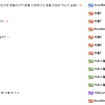
 있으면 쟁혈인가?! (쟁혈 신청한다고 쟁혈 인정은 아닌거 같음)
Ares학
+
33
워혈T
니다
워혈T
+
21
BestNi
할까?
워혈K
+
1
워혈K
워혈T
마르스
마르스
마르스
마르스
✪ 4K ⚜✿ 적 ㅈㅁ
아레스o
BestNi