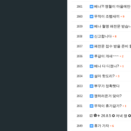
2661
베나?! 쟁혈이 마을에만
2660
무적이 조빱새끼
+
9
2659
베나 혈맹 패전문 받습
2658
신고합니다
+
8
2657
패전문 접수 받을 준비 
2656
루갈이 개새~~~
+
2
2655
배나 다 디졌나?
+
1
2654
설마 핫도리?
+
3
2653
뿌꾸가 정확햇다
2652
쟁하러온거 맞아?
2651
무적이 휴가갈가?
+
1
2650
☑️ ✿⚜ 26.8.5 ✪ 저녁 쟁 
2649
휴가 가자
+
6