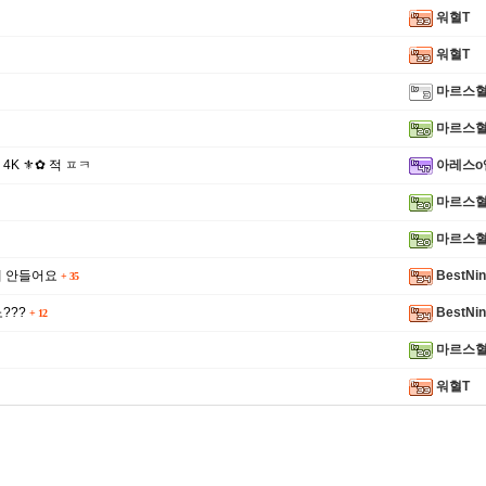
워혈T
워혈T
마르스
마르스
✪ 4K ⚜✿ 적 ㅍㅋ
아레스o
마르스
마르스
게 안들어요
BestNi
+
35
???
BestNi
+
12
마르스
워혈T