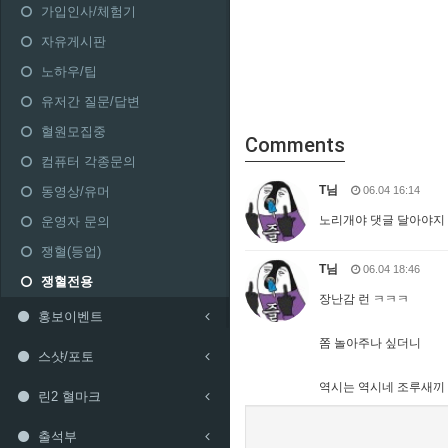
가입인사/체험기
자유게시판
노하우/팁
유저간 질문/답변
혈원모집중
Comments
컴퓨터 각종문의
T님
동영상/유머
06.04 16:14
노리개야 댓글 달아야지
운영자 문의
쟁혈(등업)
T님
06.04 18:46
쟁혈전용
장난감 런 ㅋㅋㅋ
홍보이벤트
쫌 놀아주나 싶더니
스샷/포토
역시는 역시네 조루새끼
린2 혈마크
출석부