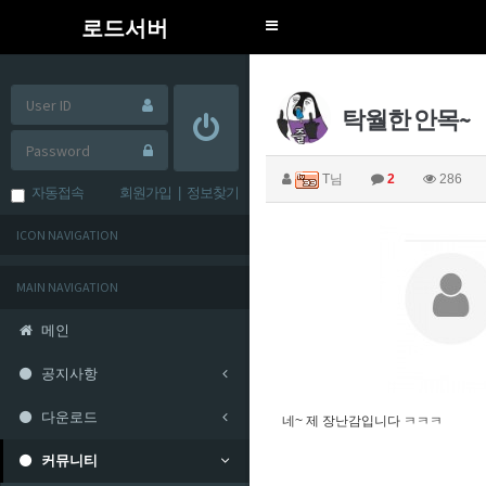
로드서버
Toggle
navigation
탁월한 안목~
T님
2
286
자동접속
회원가입
|
정보찾기
ICON NAVIGATION
MAIN NAVIGATION
메인
공지사항
다운로드
네~ 제 장난감입니다 ㅋㅋㅋ
커뮤니티