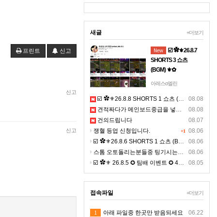
새글
+더보기
New
☑️ ✿⚜26.8.7
프린트
신고
SHORTS 3 쇼츠
(BGM) ⚜✿
☞ 아래 링크 주소를 누
아레스o엘린
르시면, 고화질 쇼츠를
신고
☑️ ✿⚜26.8.8 SHORTS 1 쇼츠 (BGM) ⚜✿
08.08
보실수 있으며, ☜
견적짜다가 메인보드중급을 넣는 이유에 대한 설명영상이 될까 해서 올려보아요
08.08
https://youtube.com/shorts/JaI
건의드립니다
gvPcg◀ 클릭 9:16 비
08.07
율의 4K 숏츠 >> 폰으
신고
쟁혈 등업 신청입니다.
08.06
+1
로 보시면 선명합니다.
☑️ ✿⚜26.8.6 SHORTS 1 쇼츠 (BGM) ⚜✿
08.06
스톰 오토돌리는분들중 팅기시는분있나요 ?ㅠㅠ
08.06
☑️ ✿⚜ 26.8.5 ✪ 팀배 이벤트 ✪ 4K ⚜✿
08.05
접속파일
+더보기
1
아래 파일중 한곳만 받음되세요
06.22