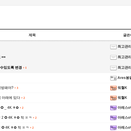
제목
글쓴
최고관
 ==
최고관
쓸수있도록 변경
최고관
+
1
^^
Ares봉
기방패야?
워혈K
+
3
식 아래에 있다
워혈K
+
2
 ✪ _ 4K ⚜✿
아레스o
+
2
쟁 2 ✪ 4K ⚜✿ 적 ㅍㅋ
아레스o
+
2
 쟁 ✪ 4K ⚜✿ 적 ㅍㅋ
아레스o
+
2