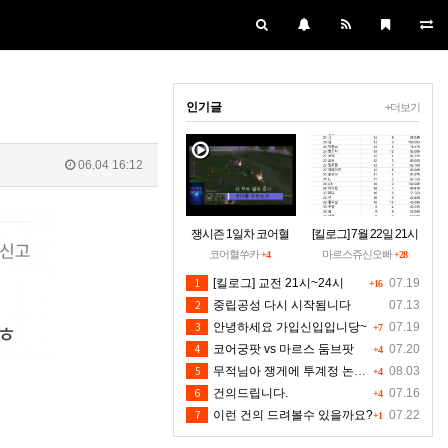
인기글
+더보기
06.04 16:12
쟁시즌 1일차 코어혈
[킬로그] 7월 22일 21시
을 구하소서
~24시30분 [수정본]
코어혈쑤카
마르스쥬신오빠
+4
+28
1
[킬로그] 교전 21시~24시
07.19
+16
2
중립공성 다시 시작됨니다
07.13
3
안녕하세요 가입신입입니당~
07.19
+7
4
코어궁팟 vs 마르스 둠브팟
07.20
+4
5
무적님아 쟁게에 투계정 논란좀 만들지 마세요
08.03
+4
6
건의드립니다.
07.16
+4
7
이런 건의 드려볼수 있을까요?
07.22
+1