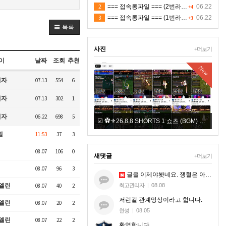
2
=== 접속통파일 === (2번라인)
06.22
+4
3
=== 접속통파일 === (1번라인)
06.22
+3
목록
사진
+더보기
이
날짜
조회
추천
New
New
리자
07.13
554
6
리자
07.13
302
1
리자
06.22
698
5
☑️ ✿⚜26.8.8 SHORTS 1 쇼츠 (BGM) ⚜✿
+4
필
11:53
37
3
08.07
106
0
새댓글
+더보기
08.07
96
3
글을 이제야봣네요. 쟁혈은 아무혈이나 해드리는게 아니라. 지엠한테 오셔서 본케 5명맞는지 확인받으시는거세요.
최고관리자
|
08.08
엘린
08.07
40
2
저런걸 관계망상이라고 합니다.
엘린
08.07
20
2
현성
|
08.05
엘린
08.07
22
2
환영합니다