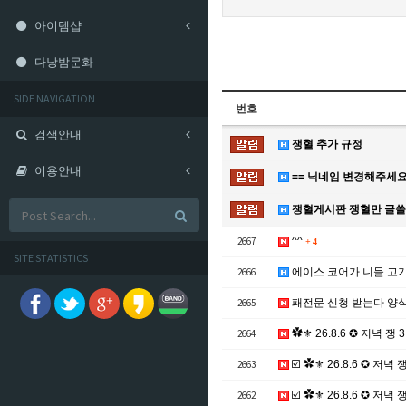
아이템샵
다낭밤문화
SIDE NAVIGATION
번호
검색안내
쟁혈 추가 규정
이용안내
== 닉네임 변경해주세요
쟁혈게시판 쟁혈만 글
2667
^^
+
4
SITE STATISTICS
2666
에이스 코어가 니들 고
2665
패전문 신청 받는다 양
2664
✿⚜ 26.8.6 ✪ 저녁 쟁 3
2663
☑️ ✿⚜ 26.8.6 ✪ 저녁 
2662
☑️ ✿⚜ 26.8.6 ✪ 저녁