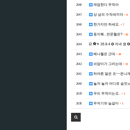
2648
재업한다 무적아
2647
상 넘의 수작새끼야
+
4
2646
한가지만 하세요.
+
7
2645
둥지퀘...전문혈은?
+
62
2644
☑️ ✿⚜ 26.8.4 ✪ 저녁 쟁 
2643
베나혈은 근데
+
10
2642
쉬얌이가 그러는데
+
13
2641
하여튼 말은 조~~온나
2640
놀자 놀자 어디로 숨엇노
2639
우리 무적이는요..
+
5
2638
무저기와 눕갈이
+
1