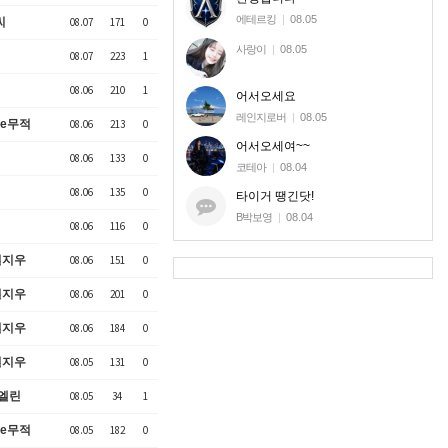
에테르킹
|
08.05
씨
08.07
171
0
사랑이
|
08.05
08.07
223
1
08.06
210
1
어서오세요
레인지로버
|
08.05
ne무적
08.06
213
0
어서오세여~~
08.06
133
0
코테아
|
08.04
08.06
135
0
타이거 땡긴닷!
B박보영
|
08.04
08.06
116
0
혈지우
08.06
151
0
혈지우
08.06
201
0
혈지우
08.06
184
0
혈지우
08.05
131
0
엘린
08.05
34
1
ne무적
08.05
182
0