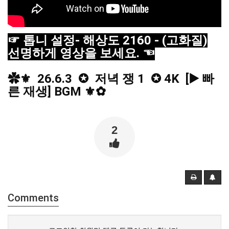
☞ 톱니 설정- 해상도 2160 - (고화질)
선명하게 영상을 보세요. ☜
✿⚜  26.6.3  ✪  저녁 쟁 1  ✪ 4K  [▶️ 빠
른 재생] BGM ⚜✿
2
Comments