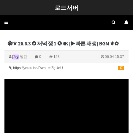
로드서버
Toggle
navigation
✿⚜ 26.6.3 ✪ 저녁 쟁 1 ✪ 4K [▶️ 빠른 재생] BGM ⚜✿
엘린
0
153
06.04 15:37
https://youtu.be/Rwb_ccZgUoU
17