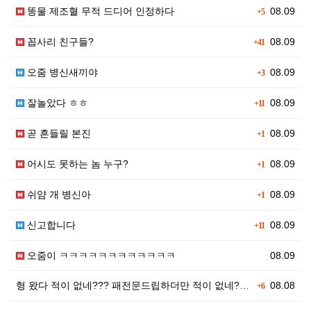
똥물 제조혈 무적 드디어 인정하다
08.09
+5
꼽사리 친구들?
08.09
+41
오줌 병신새끼야
08.09
+3
잘놀았다 ㅎㅎ
08.09
+11
곧 흔들릴 본진
08.09
+1
어시도 못하는 놈 누구?
08.09
+1
쉬얌 개 병신아
08.09
+1
신고합니다
08.09
+11
오줌이 ㅋㅋㅋㅋㅋㅋㅋㅋㅋㅋㅋㅋ
08.09
형 왔다 적이 없네??? 패전문드립하더만 적이 없네??…
08.08
+6