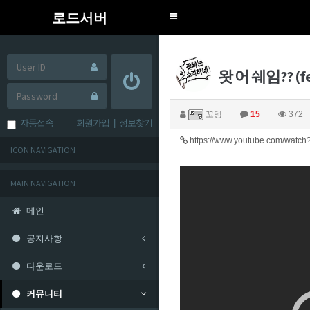
로드서버
Toggle
navigation
왓 어 쉐임?? 
꼬댕
15
372
자동접속
회원가입
|
정보찾기
https://www.youtube.com/watc
ICON NAVIGATION
MAIN NAVIGATION
메인
공지사항
다운로드
커뮤니티