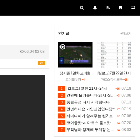
인기글
+더보기
06.04 02:08
22
쟁시즌 1일차 코어혈
[킬로그] 7월 22일 21시
을 구하소서
~24시30분 [수정본]
코어혈쑤카
마르스쥬신오빠
+4
+28
1
[킬로그] 교전 21시~24시
07.19
+16
2
간만에 올려봅니다(잠시 집에들러)
07.08
+3
3
중립공성 다시 시작됨니다
07.13
4
안녕하세요 가입신입입니당~
07.19
+7
5
제미나이가 알려주는 린2 프리서버 렉 클라팅김 대처법입니다 저도 신뢰는 안하지만 한번 해보시길 유저분들의 마음입니다 ^^
07.08
+2
6
코어궁팟 vs 마르스 둠브팟
07.20
+4
7
무적님아 쟁게에 투계정 논란좀 만들지 마세요
08.03
+4