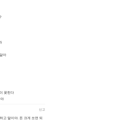
?
와
 알아
이 꽂힌다
끼야
신고
하고 말이야. 돈 크게 쏘면 되