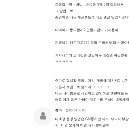
증명할수있는방법 니네5명 우리5명 협의해서
그 방법으로
증명하면 나는 재산빵도 한다고 댓글 달았지않냐
니네이거 동의할래? 안할거잖아 거지들아
지엠님이 해준다고??? 직접 문의해서 답변 받아
거지새끼가 코에걸면 코걸이 귀에걸면 귀걸인줄
ㅋㅋㅋㅋㅋ
추가로 혈생활 괜찮냐가 니 게임에 미친새끼냐?
모든지 게임으로 말하네 ㅋㅋㅋㅋㅋ
나는 내이름으로 사업하고 일안하고 겜만해도 돈
어휴 이제 답은 안하마 개좃논리 무식이 백정새
류마
06.04 08:08
다계정 증명 방법은 GM통하면 되지. 수고비 부담
지 . 너만 오케이 하면 내가 받아낼께.