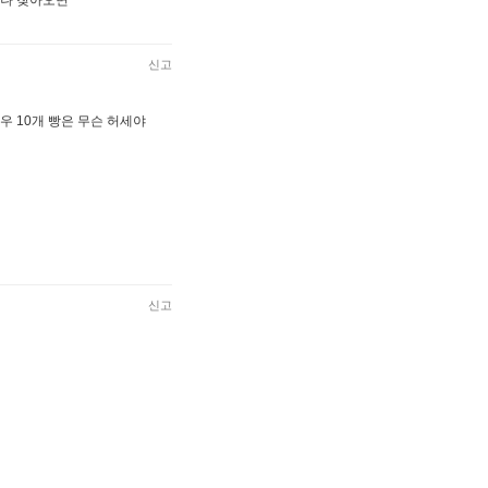
 나 찾아오면
신고
 10개 빵은 무슨 허세야
신고