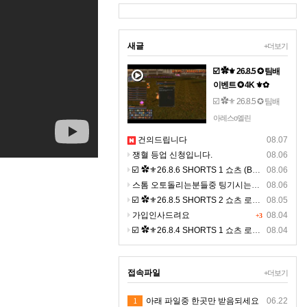
새글
+더보기
☑️ ✿⚜ 26.8.5 ✪ 팀배
이벤트 ✪ 4K ⚜✿
☑️ ✿⚜ 26.8.5 ✪ 팀배
이벤트 ✪ 4K ⚜✿☞ 톱
아레스o엘린
니 설정- 해상도 2160 -
건의드립니다
08.07
(고화질) 선명하게 영
쟁혈 등업 신청입니다.
08.06
상을 보세요. ☜
☑️ ✿⚜26.8.6 SHORTS 1 쇼츠 (BGM) ⚜✿
08.06
스톰 오토돌리는분들중 팅기시는분있나요 ?ㅠㅠ
08.06
☑️ ✿⚜26.8.5 SHORTS 2 쇼츠 로드 (BGM) ⚜✿ 고화질
08.05
가입인사드려요
08.04
+3
☑️ ✿⚜26.8.4 SHORTS 1 쇼츠 로드 (BGM) ⚜✿ 고화질
08.04
접속파일
+더보기
1
아래 파일중 한곳만 받음되세요
06.22