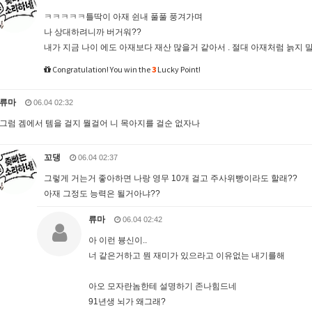
ㅋㅋㅋㅋㅋ틀딱이 아재 쉰내 풀풀 풍겨가며
나 상대하려니까 버거워??
내가 지금 나이 에도 아재보다 재산 많을거 같아서 . 절대 아재처럼 늙지 
Congratulation! You win the
3
Lucky Point!
류마
06.04 02:32
그럼 겜에서 템을 걸지 뭘걸어 니 목아지를 걸순 없자나
꼬댕
06.04 02:37
그렇게 거는거 좋아하면 나랑 영무 10개 걸고 주사위빵이라도 할래??
아재 그정도 능력은 될거아냐??
류마
06.04 02:42
아 이런 븅신이..
너 같은거하고 뭔 재미가 있으라고 이유없는 내기를해
아오 모자란놈한테 설명하기 존나힘드네
91년생 뇌가 왜그래?