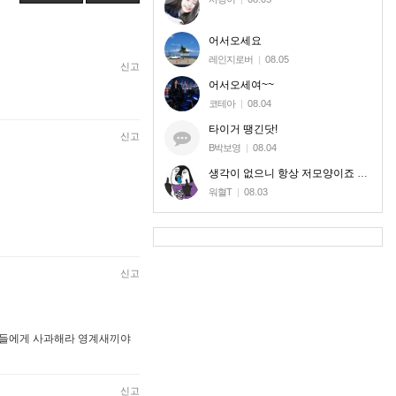
어서오세요
레인지로버
|
08.05
신고
어서오세여~~
코테아
|
08.04
타이거 땡긴닷!
신고
B박보영
|
08.04
생각이 없으니 항상 저모양이죠 신고로 달라질놈도 아니라 ㅎㅎ
워혈T
|
08.03
신고
틀딱들에게 사과해라 영계새끼야
신고