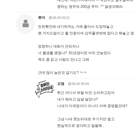
대신에. 나는거지새끼다 <- 닉변하고 일주일뒤에
원하는 영무와 200금 주마. ^^ 잘생각해라.
류마
06.04 03:21
진위확인에 내기하자는 거에 쫄아서 도망쳐놓고
왠 거지드립이고 뭘 인증이여 강무풀셋밖에 없다고 해놓고 영우
멍청하니 대화가 안되자나
너 혈생활 괜찮냐? 91년생이면 아직 안늦었다
책도 좀 읽고 사람도 만나고 그래
근데 많이 늦은것 같기도? ㅋㅋ
꼬댕
06.04 05:04
튀긴 어디서 부랄 터진 소리하고있어
내가 뭐라고 답글 달았냐?
니네가 다계정이다 아니다 어케 증명할건데?
그냥 니네 좃논리대로 우기지만 말고
현실적으로 생각하고 말을해 .