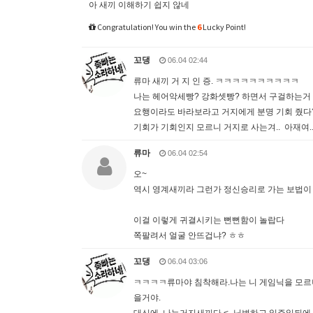
아 새끼 이해하기 쉽지 않네
Congratulation! You win the
6
Lucky Point!
꼬댕
06.04 02:44
류마 새끼 거 지 인 증. ㅋㅋㅋㅋㅋㅋㅋㅋㅋㅋ
나는 헤어악세빵? 강화셋빵? 하면서 구걸하는거
요행이라도 바라보라고 거지에게 분명 기회 줬다
기회가 기회인지 모르니 거지로 사는겨.. 아재여.
류마
06.04 02:54
오~
역시 영계새끼라 그런가 정신승리로 가는 보법이
이걸 이렇게 귀결시키는 뻔뻔함이 놀랍다
쪽팔려서 얼굴 안뜨겁냐? ㅎㅎ
꼬댕
06.04 03:06
ㅋㅋㅋㅋ류마야 침착해라.나는 니 게임닉을 모르
을거야.