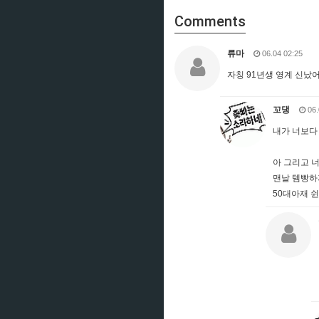
Comments
류마
06.04 02:25
자칭 91년생 영계 신났
꼬댕
06.
내가 너보다
아 그리고 
맨날 템빵하
50대아재 