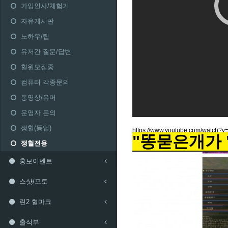
가입인사/체험기
자유게시판
노하우/팁
유저간 질문/답변
혈원모집중
컴퓨터 각종문의
동영상/유머
운영자 문의
쟁혈(등업)
https://www.youtube.com/watch?
"똥묻은개가 
쟁혈전용
홍보이벤트
스샷/포토
린2 혈마크
출석부