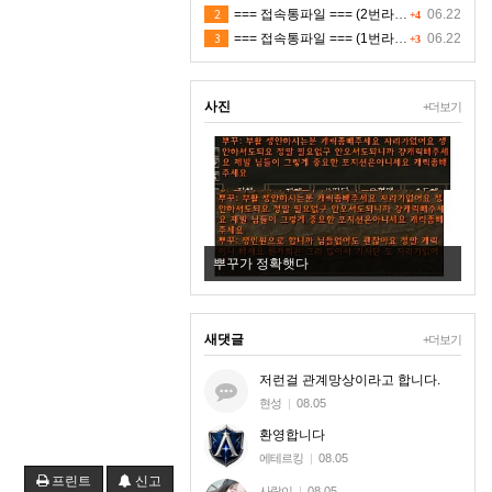
2
=== 접속통파일 === (2번라인)
06.22
+4
3
=== 접속통파일 === (1번라인)
06.22
+3
사진
+더보기
New
다
뿌꾸가 정확햇다
+8
새댓글
+더보기
저런걸 관계망상이라고 합니다.
현성
|
08.05
환영합니다
에테르킹
|
08.05
프린트
신고
사랑이
|
08.05