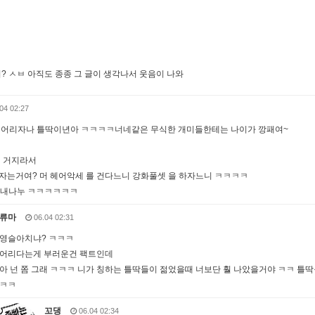
어? ㅅㅂ 아직도 종종 그 글이 생각나서 웃음이 나와
04 02:27
 어리자나 틀딱이년아 ㅋㅋㅋㅋ너네같은 무식한 개미들한테는 나이가 깡패여~
너 거지라서
자는거여? 머 헤어악세 를 건다느니 강화풀셋 을 하자느니 ㅋㅋㅋㅋ
쉰내나누 ㅋㅋㅋㅋㅋㅋ
류마
06.04 02:31
영슬아치냐? ㅋㅋㅋ
어리다는게 부러운건 팩트인데
아 넌 쫌 그래 ㅋㅋㅋ 니가 칭하는 틀딱들이 젊었을때 너보단 훨 나았을거야 ㅋㅋ 
ㅋㅋ
꼬댕
06.04 02:34