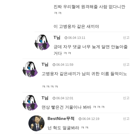
진짜 우리혈에 원격해줄 사람 없다니깐
ㅋㅋ
이 고병웅자 같은 새끼야
T님
신고
06.04 13:11
긍데 자꾸 댓글 너무 늦게 달면 안놀아줄
거다 ㅋㅋ
T님
신고
06.04 11:59
고병웅자 같은새끼가 남의 귀한 이름 들먹이노
ㅋㅋㅋㅋ
T님
신고
06.04 12:01
면상 빻은건 거울이나 봐바 ㅋㅋㅋ
BestNine무적
신고
06.04 12:19
넌 혁도 얼굴봐라 ㅋㅋ