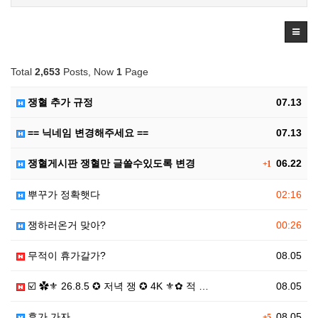
Total
2,653
Posts, Now
1
Page
쟁혈 추가 규정
07.13
== 닉네임 변경해주세요 ==
07.13
쟁혈게시판 쟁혈만 글쓸수있도록 변경
06.22
+1
뿌꾸가 정확햇다
02:16
쟁하러온거 맞아?
00:26
무적이 휴가갈가?
08.05
☑️ ✿⚜ 26.8.5 ✪ 저녁 쟁 ✪ 4K ⚜✿ 적 …
08.05
휴가 가자
08.05
+5