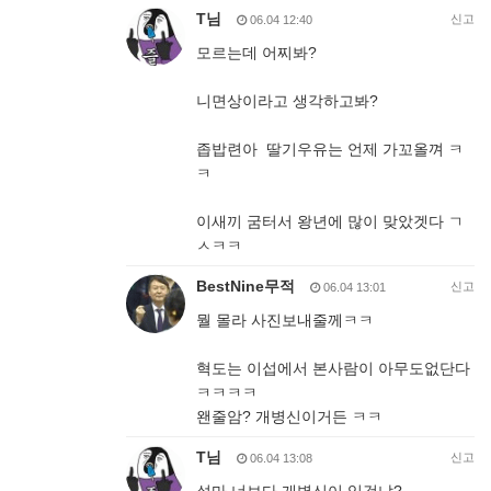
T님
신고
06.04 12:40
모르는데 어찌봐?
니면상이라고 생각하고봐?
좁밥련아 딸기우유는 언제 가꼬올껴 ㅋ
ㅋ
이새끼 굼터서 왕년에 많이 맞았겟다 ㄱ
ㅅㅋㅋ
BestNine무적
신고
06.04 13:01
뭘 몰라 사진보내줄께ㅋㅋ
혁도는 이섭에서 본사람이 아무도없단다
ㅋㅋㅋㅋ
왠줄암? 개병신이거든 ㅋㅋ
T님
신고
06.04 13:08