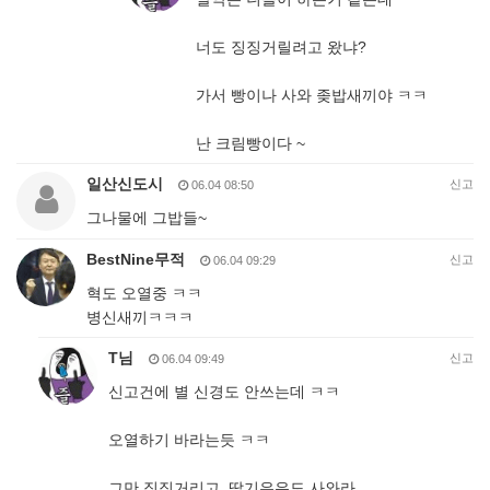
너도 징징거릴려고 왔냐?
가서 빵이나 사와 좆밥새끼야 ㅋㅋ
난 크림빵이다 ~
일산신도시
신고
06.04 08:50
그나물에 그밥들~
BestNine무적
신고
06.04 09:29
혁도 오열중 ㅋㅋ
병신새끼ㅋㅋㅋ
T님
신고
06.04 09:49
신고건에 별 신경도 안쓰는데 ㅋㅋ
오열하기 바라는듯 ㅋㅋ
그만 징징거리고 딸기우유도 사와라