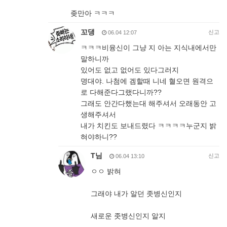
좆만아 ㅋㅋㅋ
꼬댕
신고
06.04 12:07
ㅋㅋㅋ비융신이 그냥 지 아는 지식내에서만
말하니까
있어도 없고 없어도 있다그러지
명대야. 나첨에 겜할때 니네 혈오면 원격으
로 다해준다그랬다니까??
그래도 안간다했는대 해주셔서 오래동안 고
생해주셔서
내가 치킨도 보내드렸다 ㅋㅋㅋㅋ누군지 밝
혀야하니??
T님
신고
06.04 13:10
ㅇㅇ 밝혀
그래야 내가 알던 좃병신인지
새로운 좃병신인지 알지