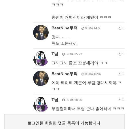
ㅋㅋㅋ
환민이 개병신이라 재밌어 ㅋㅋㅋ
BestNine무적
신고
06.04 14:55
명대 ㅗ ㅗ
혁도 꼬봉새끼
T님
신고
06.04 15:22
그래그래 좆조 꼬봉새끼야 ㅋㅋ
BestNine무적
신고
06.04 16:07
에이 왜이래 개문어 부랄 명대새끼야 ㅋ
ㅋㅋ
T님
신고
06.04 18:20
부랄혈이라서 부랄 존나 좋아하네 ㅋㅋㅋ
로그인한 회원만 댓글 등록이 가능합니다.