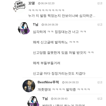
꼬댕
신고
06.04 02:20
ㅋㅋㅋㅋㅋㅋㅋㅋㅋㅋㅋ
누가 지 발등 찍었는지 안보이나봐 심각하군...
T님
신고
06.04 06:39
심각하게 ㅋㅋ 징징대는건 너고 ㅋㅋ
왜케 신고글에 발작하노 ㅋㅋㅋ
신고당함 잘못한게 있음 처벌 받것지 ㅋㅋ
왜케 부들부들거려
신고글 마다 징징거리는것도 지겹다
BestNine무적
신고
06.04 09:33
개좃명대 ㅋㅋㅋㅋ 발악중 ㅋㅋㅋㅋ
T님
신고
06.04 09:43
발악은 니들이 하는거 같은데