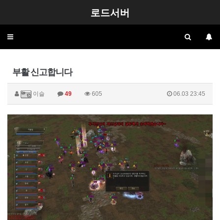
로드서버
Toggle
navigation
부활 신고합니다
이슬
49
605
06.03 23:45