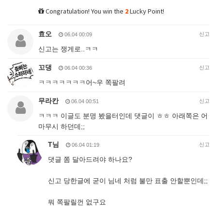
Congratulation! You win the
2
Lucky Point!
효오
신고
06.04 00:09
신고는 쟁게로..ㅋㅋ
꼬댕
신고
06.04 00:36
ㅋㅋㅋㅋㅋㅋㅋ어~우 쪽팔려
무라칸
신고
06.04 00:51
ㅋㅋㅋ 이글도 분명 봤을터인데 댓글이 ㅎㅎ 아래쪽은 어
마무시 하던데;;
T님
신고
06.04 01:19
댓글 쫌 달아드려야 하나요?
신고 당한글에 굳이 님네 처럼 불만 표출 안할뿐인데;;
뭐 쪽팔릴껀 없구요