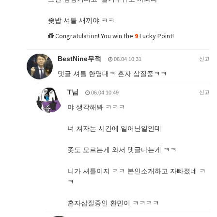
좆밥 셔틀 새끼야 ㅋㅋ
Congratulation! You win the
9
Lucky Point!
BestNine무적
신고
06.04 10:31
댓글 셔틀 한명대ㅋ 혼자 삽질중ㅋㅋ
T님
신고
06.04 10:49
야 생각해봐 ㅋㅋㅋ
너 쳐자는 시간에 일어난일인데
좃도 모르는게 와서 댓글다는게 ㅋㅋ
니가 셔틀이지 ㅋㅋ 본인소개하고 자빠졌네 ㅋ
ㅋ
혼자삽질중인 환민이 ㅋㅋㅋㅋ