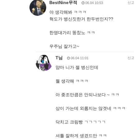
BestNine무적
신고
06.04 10:53
야 생각해봐 ㅋㅋㅋ
혁도가 병신짓한거 한두번인지??
한명대가리 똥찼노 ㅋㅋ
우주님 잘가고~
T님
신고
06.04 11:01
얌마 니가 젤 병신인데
뭘 생각해 ㅋㅋㅋ
아 좆조만큼은 안되나보다 ~ ㅋㅋ
상이 가는데 외롭지는 않겟네 ㅋㅋㅋ
닥치고 크림빵 ㄱㄱㄱㄱㄱ
셔틀 잘하게 생겼드만 ㅋㅋ