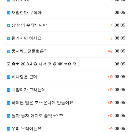
재업한다 무적아
08.05
상 넘의 수작새끼야
08.05
+4
한가지만 하세요.
08.05
+7
둥지퀘...전문혈은?
08.05
+62
☑️ ✿⚜ 26.8.4 ✪ 저녁 쟁 ✪ 4K ⚜✿ 적 …
08.05
베나혈은 근데
08.05
+10
쉬얌이가 그러는데
08.05
+13
하여튼 말은 조~~온나게 안들어요
08.05
+35
놀자 놀자 어디로 숨엇노???
08.05
+12
우리 무적이는요..
08.05
+5