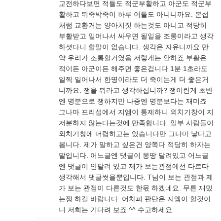
교전하다보면 적들도 적군부활하고 아군도 적군부
활하고 뒤죽박죽이 하루 이틀도 아니니까요. 본섭
처럼 교환거는 양아치짓 하는것도 아니고 적당히
부활받고 일어나서 싸우면 될일을 조롱이라고 생각
하셧다니 할말이 없습니다. 생각은 자유니까요 만
약 우리가 조롱할거였음 저렇게는 안하죠 부활은
적이든 아군이든 해주면 좋은겁니다 1분 1초라도
일찍 일어나서 한명이라도 더 죽이는게 더 좋은거
니까요. 쟁을 뭐라고 생각하십니까? 쟁이란게 초반
엔 명분으로 쟁하지만 나중엔 명분보다는 재미죠
그나마 프리섭에서 지엠이 통제하니 외치기창이 지
저분하지 않는다는것에 만족합니다. 일부 사람들이
외치기창에 더렵히고는 있습니다만 그나마 낳다고
봅니다. 제가 말하고 싶은건 양쪽다 적당히 하자는
말입니다. 어느글엔 댓글이 몽땅 달려있고 어느글
엔 댓글이 안달려 있고 제가 보는관점에선 다르다
생각해서 댓글썻을뿐입니다. T님이 보는 관점과 제
가 보는 관점이 다른것도 한몫 하겠네요. 무튼 재밌
는쟁 하길 바랍니다. 어차피 판단은 지엠이 할것이
니 저희는 기다려 보죠 ^^ 수고하세요