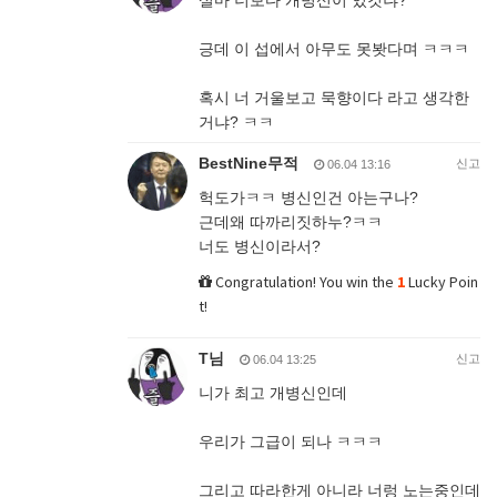
설마 너보다 개병신이 있것냐?
긍데 이 섭에서 아무도 못봣다며 ㅋㅋㅋ
혹시 너 거울보고 묵향이다 라고 생각한
거냐? ㅋㅋ
BestNine무적
신고
06.04 13:16
헉도가ㅋㅋ 병신인건 아는구나?
근데왜 따까리짓하누?ㅋㅋ
너도 병신이라서?
Congratulation! You win the
1
Lucky Poin
t!
T님
신고
06.04 13:25
니가 최고 개병신인데
우리가 그급이 되나 ㅋㅋㅋ
그리고 따라한게 아니라 너렁 노는중인데