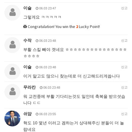
이슬
신고
06.03 23:47
그렇게요 ㅋㅋㅋㅋㅋ
Congratulation! You win the
2
Lucky Point!
수작
신고
06.03 23:48
부활 스킬 빼야 겟네요 ㅎㅎㅎㅎㅎㅎㅎㅎㅎㅎㅎㅎㅎㅎㅎ
ㅎㅎㅎㅎ
이슬
신고
06.03 23:48
이거 말고도 많으니 찾는데로 더 신고해드리게씁니다
무라칸
신고
06.03 23:48
워 교전중에 부활 기다리는것도 일인데 축복을 받으셧습
니다 ㄷㄷ
쉬얌
신고
06.03 23:55
혁도 10 몇년 이러고 겜하는거 상대해주신 분들이 더 놀
랍네요