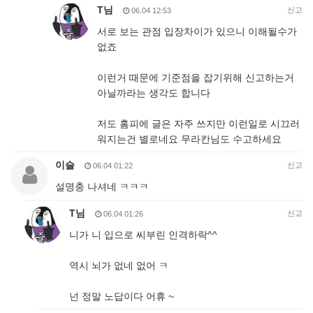
T님
신고
06.04 12:53
서로 보는 관점 입장차이가 있으니 이해될수가
없죠
이런거 때문에 기준점을 잡기위해 신고하는거
아닐까라는 생각도 합니다
저도 홈피에 글은 자주 쓰지만 이런일로 시끄러
워지는건 별로네요 무라칸님도 수고하세요
이슬
신고
06.04 01:22
설명충 나셔네 ㅋㅋㅋ
T님
신고
06.04 01:26
니가 니 입으로 씨부린 인격하락^^
역시 뇌가 없네 없어 ㅋ
넌 정말 노답이다 어휴 ~