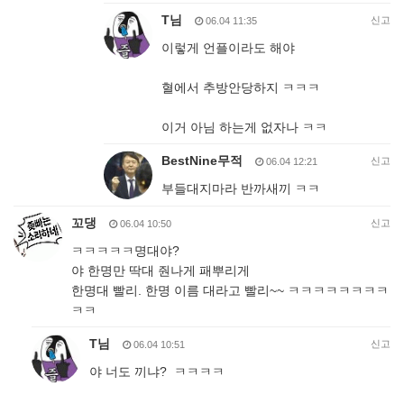
T님
신고
06.04 11:35
이렇게 언플이라도 해야
혈에서 추방안당하지 ㅋㅋㅋ
이거 아님 하는게 없자나 ㅋㅋ
BestNine무적
신고
06.04 12:21
부들대지마라 반까새끼 ㅋㅋ
꼬댕
신고
06.04 10:50
ㅋㅋㅋㅋㅋ명대야?
야 한명만 딱대 줜나게 패뿌리게
한명대 빨리. 한명 이름 대라고 빨리~~ ㅋㅋㅋㅋㅋㅋㅋㅋ
ㅋㅋ
T님
신고
06.04 10:51
야 너도 끼냐? ㅋㅋㅋㅋ