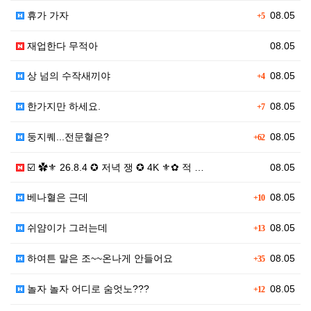
휴가 가자
08.05
+5
재업한다 무적아
08.05
상 넘의 수작새끼야
08.05
+4
한가지만 하세요.
08.05
+7
둥지퀘...전문혈은?
08.05
+62
☑️ ✿⚜ 26.8.4 ✪ 저녁 쟁 ✪ 4K ⚜✿ 적 …
08.05
베나혈은 근데
08.05
+10
쉬얌이가 그러는데
08.05
+13
하여튼 말은 조~~온나게 안들어요
08.05
+35
놀자 놀자 어디로 숨엇노???
08.05
+12