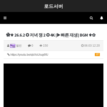
로드서버
Toggle
navigation
✿⚜ 26.6.2 ✪ 저녁 쟁 2 ✪ 4K [▶️ 빠른 재생] BGM ⚜✿
엘린
0
150
06.03 12:20
https://youtu.be/qbXsUiug6fU
27