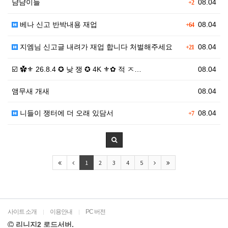
냠냠이들
08.04
+2
베나 신고 반박내용 재업
08.04
+64
지엠님 신고글 내려가 재업 합니다 처벌해주세요
08.04
+21
☑️ ✿⚜ 26.8.4 ✪ 낮 쟁 ✪ 4K ⚜✿ 적 ㅈ…
08.04
앰무새 개새
08.04
니들이 쟁터에 더 오래 있담서
08.04
+7
1
2
3
4
5
사이트 소개
이용안내
PC 버전
|
|
리니지2 로드서버.