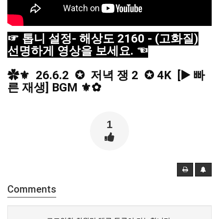
☞ 톱니 설정- 해상도 2160 - (고화질)
선명하게 영상을 보세요. ☜
✿⚜  26.6.2  ✪  저녁 쟁 2  ✪ 4K  [▶️ 빠
른 재생] BGM ⚜✿
1
Comments