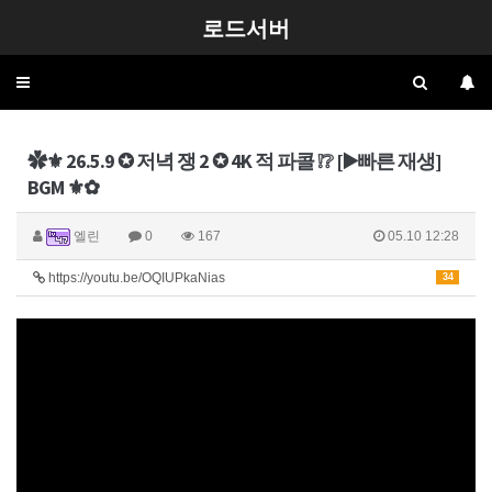
로드서버
Toggle
navigation
✿⚜ 26.5.9 ✪ 저녁 쟁 2 ✪ 4K 적 파콜 ❕❔ [▶️빠른 재생]
BGM ⚜✿
엘린
0
167
05.10 12:28
https://youtu.be/OQIUPkaNias
34