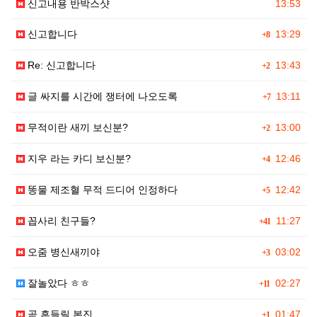
신고내용 반박스샷
13:53
신고합니다
13:29
+8
Re: 신고합니다
13:43
+2
글 싸지를 시간에 쟁터에 나오도록
13:11
+7
무적이란 새끼 보신분?
13:00
+2
지우 라는 카디 보신분?
12:46
+4
똥물 제조혈 무적 드디어 인정하다
12:42
+5
꼽사리 친구들?
11:27
+41
오줌 병신새끼야
03:02
+3
잘놀았다 ㅎㅎ
02:27
+11
곧 흔들릴 본진
01:47
+1