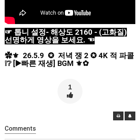
☞ 톱니 설정- 해상도 2160 - (고화질)
선명하게 영상을 보세요. ☜
✿⚜  26.5.9  ✪  저녁 쟁 2 ✪ 4K 적 파콜 
❕❔ [▶️빠른 재생] BGM ⚜✿
1
Comments