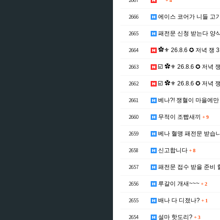
2667
^^
+
4
2666
에이스 코어가 니들 고
2665
패전문 신청 받는다 양
2664
✿⚜ 26.8.6 ✪ 저녁 쟁 3
2663
☑️ ✿⚜ 26.8.6 ✪ 저녁 
2662
☑️ ✿⚜ 26.8.6 ✪ 저녁
2661
베나?! 쟁혈이 마을에만
2660
무적이 조빱새끼
+
9
2659
베나 혈맹 패전문 받습
2658
신고합니다
+
8
2657
패전문 접수 받을 준비 
2656
루갈이 개새~~~
+
2
2655
배나 다 디졌나?
+
1
2654
설마 핫도리?
+
3