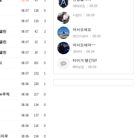
필
11:53
95
3
에테르킹
|
08.05
08.07
126
0
사랑이
|
08.05
08.07
110
3
어서오세요
엘린
08.07
42
2
레인지로버
|
08.05
엘린
08.07
22
2
어서오세여~~
코테아
|
08.04
엘린
08.07
24
2
타이거 땡긴닷!
씨
08.07
181
0
B박보영
|
08.04
08.07
232
1
08.06
220
1
ne무적
08.06
217
0
08.06
134
0
08.06
137
0
08.06
118
0
혈지우
08.06
154
0