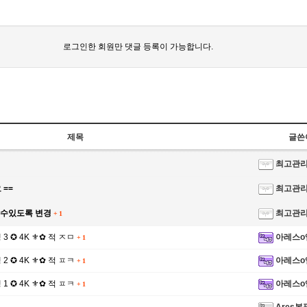
로그인한 회원만 댓글 등록이 가능합니다.
제목
글쓴
최고관
☑️ ✿⚜ 2
 ==
최고관
쓸수있도록 변경
최고관
+
1
쟁 3 ✪ 4K ⚜✿ 적 ㅈㅁ
아레스o
+
1
쟁 2 ✪ 4K ⚜✿ 적 ㅍㅋ
아레스o
+
1
쟁 1 ✪ 4K ⚜✿ 적 ㅍㅋ
아레스o
+
1