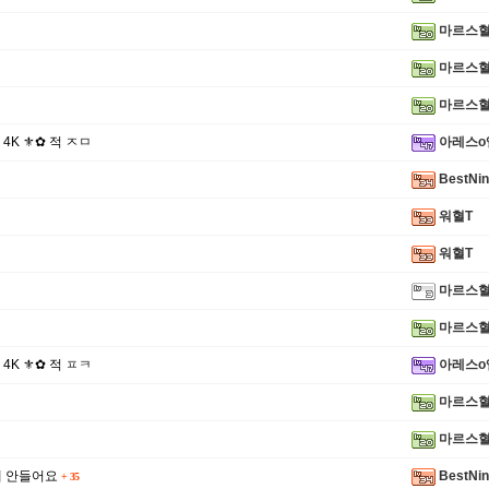
마르스
마르스
마르스
✪ 4K ⚜✿ 적 ㅈㅁ
아레스o
BestNi
워혈T
워혈T
마르스
마르스
✪ 4K ⚜✿ 적 ㅍㅋ
아레스o
마르스
마르스
게 안들어요
BestNi
+
35