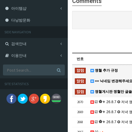
Comments
아이템샵
다낭밤문화
SIDE NAVIGATION
검색안내
이용안내
번호
쟁혈 추가 규정
== 닉네임 변경해주세요
SITE STATISTICS
쟁혈게시판 쟁혈만 글
2670
☑️ ✿⚜ 26.8.7 ✪ 저녁 
2669
☑️ ✿⚜ 26.8.7 ✪ 저녁 
2668
☑️ ✿⚜ 26.8.7 ✪ 저녁 