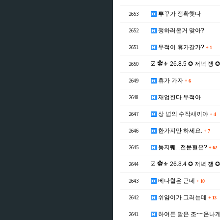
2653
뿌꾸가 정확햇다
2652
쟁하러온거 맞아?
2651
무적이 휴가갈가?
+
1
2650
☑️ ✿⚜ 26.8.5 ✪ 저녁 쟁 
2649
휴가 가자
+
6
2648
재업한다 무적아
2647
상 넘의 수작새끼야
+
4
2646
한가지만 하세요.
+
7
2645
둥지퀘...전문혈은?
+
62
2644
☑️ ✿⚜ 26.8.4 ✪ 저녁 쟁 
2643
베나혈은 근데
+
10
2642
쉬얌이가 그러는데
+
13
2641
하여튼 말은 조~~온나