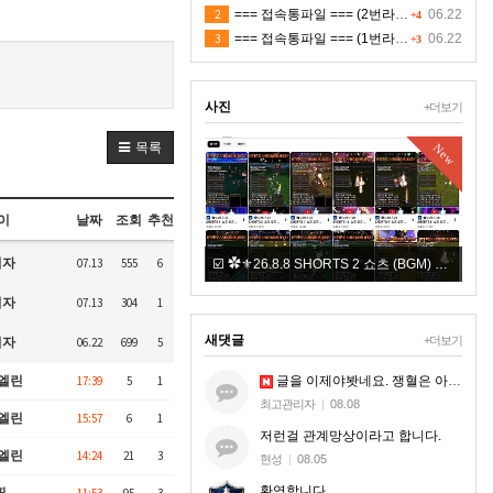
2
=== 접속통파일 === (2번라인)
06.22
+4
3
=== 접속통파일 === (1번라인)
06.22
+3
사진
+더보기
목록
New
New
이
날짜
조회
추천
리자
07.13
555
6
6.8.8 ✪ 팀배 이벤트 ✪ 4K ⚜✿
☑️ ✿⚜26.8.8 SHORTS 2 쇼츠 (BGM) ⚜✿
리자
07.13
304
1
새댓글
+더보기
리자
06.22
699
5
글을 이제야봣네요. 쟁혈은 아무혈이나 해드리는게 아니라. 지엠한테 오셔서 본케 5명맞는지 확인받으시는거세요.
엘린
17:39
5
1
최고관리자
|
08.08
엘린
15:57
6
1
저런걸 관계망상이라고 합니다.
엘린
14:24
21
3
현성
|
08.05
환영합니다