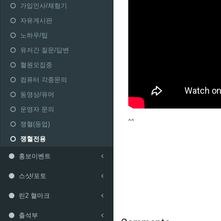
가입인사/체험기
자유게시판
노하우/팁
유저간 질문/답변
혈원모집중
컴퓨터 각종문의
동영상/유머
운영자 문의
^^
쟁혈(등업)
쟁혈전용
홍보이벤트
스샷/포토
린2 혈마크
출석부