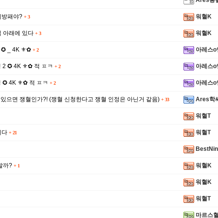
Ares봉
기방패야?
워혈K
+
3
식 아래에 있다
워혈K
+
3
 ✪ _ 4K ⚜✿
아레스o
+
2
쟁 2 ✪ 4K ⚜✿ 적 ㅍㅋ
아레스o
+
2
 쟁 ✪ 4K ⚜✿ 적 ㅍㅋ
아레스o
+
2
 있으면 쟁혈인가?! (쟁혈 신청한다고 쟁혈 인정은 아닌거 같음)
Ares학
+
33
워혈T
니다
워혈T
+
21
BestNi
할까?
워혈K
+
1
워혈K
워혈T
마르스