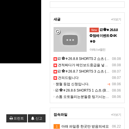
새글
+더보기
New
☑️ ✿⚜ 26.8.8
✪ 팀배 이벤트 ✪ 4K
⚜✿
☑️ ✿⚜ 26.8.8 ✪ 팀배
아레스o엘린
이벤트 ✪ 4K ⚜✿☞ 톱
☑️ ✿⚜26.8.8 SHORTS 2 쇼츠 (BGM) ⚜✿
08.08
니 설정- 해상도 2160 -
견적짜다가 메인보드중급을 넣는 이유에 대한 설명영상이 될까 해서 올려보아요
08.08
(고화질) 선명하게 영
☑️ ✿⚜26.8.7 SHORTS 3 쇼츠 (BGM) ⚜✿
상을 보세요. ☜
08.07
건의드립니다
08.07
쟁혈 등업 신청입니다.
08.06
+1
☑️ ✿⚜26.8.6 SHORTS 1 쇼츠 (BGM) ⚜✿
08.06
스톰 오토돌리는분들중 팅기시는분있나요 ?ㅠㅠ
08.06
접속파일
+더보기
프린트
신고
1
아래 파일중 한곳만 받음되세요
06.22