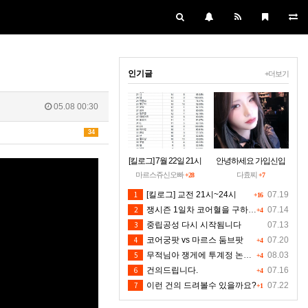
인기글
+더보기
05.08 00:30
34
[킬로그] 7월 22일 21시
안녕하세요 가입신입
~24시30분 [수정본]
입니당~
마르스쥬신오빠
다효찌
+28
+7
1
[킬로그] 교전 21시~24시
07.19
+16
2
쟁시즌 1일차 코어혈을 구하소서
07.14
+4
3
중립공성 다시 시작됨니다
07.13
4
코어궁팟 vs 마르스 둠브팟
07.20
+4
5
무적님아 쟁게에 투계정 논란좀 만들지 마세요
08.03
+4
6
건의드립니다.
07.16
+4
7
이런 건의 드려볼수 있을까요?
07.22
+1