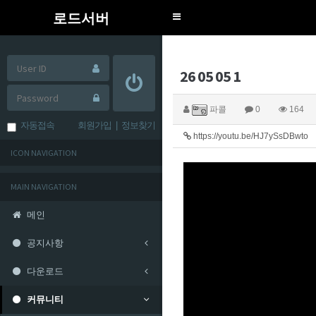
로드서버
Toggle
navigation
26 05 05 1
파콜
0
164
자동접속
회원가입
|
정보찾기
https://youtu.be/HJ7ySsDBwto
ICON NAVIGATION
MAIN NAVIGATION
메인
공지사항
다운로드
커뮤니티