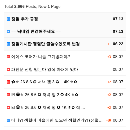
Total
2,666
Posts, Now
1
Page
쟁혈 추가 규정
07.13
== 닉네임 변경해주세요 ==
07.13
쟁혈게시판 쟁혈만 글쓸수있도록 변경
06.22
+1
에이스 코어가 니들 고기방패야?
08.07
+3
패전문 신청 받는다 양식 아래에 있다
08.07
✿⚜ 26.8.6 ✪ 저녁 쟁 3 ✪ _ 4K ⚜✿
08.07
+2
☑️ ✿⚜ 26.8.6 ✪ 저녁 쟁 2 ✪ 4K ⚜✿ …
08.07
+2
☑️ ✿⚜ 26.8.6 ✪ 저녁 쟁 ✪ 4K ⚜✿ 적 …
08.07
+2
베나?! 쟁혈이 마을에만 있으면 쟁혈인가?! (쟁혈 신…
08.07
+30