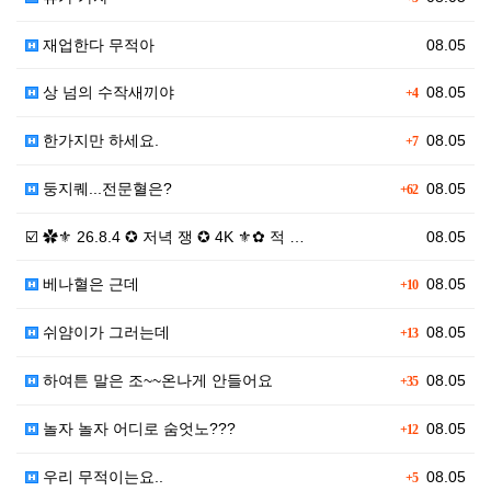
재업한다 무적아
08.05
상 넘의 수작새끼야
08.05
+4
한가지만 하세요.
08.05
+7
둥지퀘...전문혈은?
08.05
+62
☑️ ✿⚜ 26.8.4 ✪ 저녁 쟁 ✪ 4K ⚜✿ 적 …
08.05
베나혈은 근데
08.05
+10
쉬얌이가 그러는데
08.05
+13
하여튼 말은 조~~온나게 안들어요
08.05
+35
놀자 놀자 어디로 숨엇노???
08.05
+12
우리 무적이는요..
08.05
+5