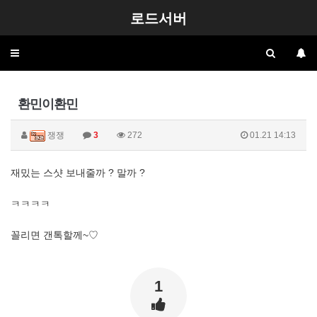
로드서버
Toggle
navigation
환민이환민
쟁쟁
3
272
01.21 14:13
재밌는 스샷 보내줄까 ? 말까 ?
ㅋㅋㅋㅋ
꼴리면 갠톡할께~♡
1