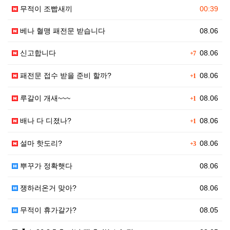
무적이 조빱새끼
00:39
베나 혈맹 패전문 받습니다
08.06
신고합니다
08.06
+7
패전문 접수 받을 준비 할까?
08.06
+1
루갈이 개새~~~
08.06
+1
배나 다 디졌나?
08.06
+1
설마 핫도리?
08.06
+3
뿌꾸가 정확햇다
08.06
쟁하러온거 맞아?
08.06
무적이 휴가갈가?
08.05