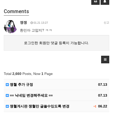
Comments
쟁쟁
신고
01.21 13:27
환민아 고맙지? ㅋㅋ
로그인한 회원만 댓글 등록이 가능합니다.
Total
2,660
Posts, Now
1
Page
쟁혈 추가 규정
07.13
== 닉네임 변경해주세요 ==
07.13
쟁혈게시판 쟁혈만 글쓸수있도록 변경
06.22
+1