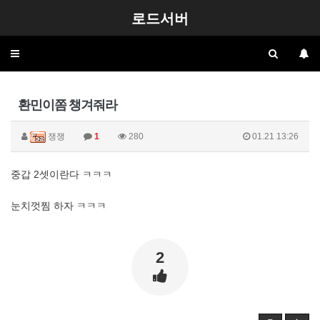
로드서버
Toggle
navigation
환민이쫌 챙겨줘라
쟁쟁
1
280
01.21 13:26
중갑 2셋이란다 ㅋㅋㅋ
눈치껏찜 하자 ㅋㅋㅋ
2