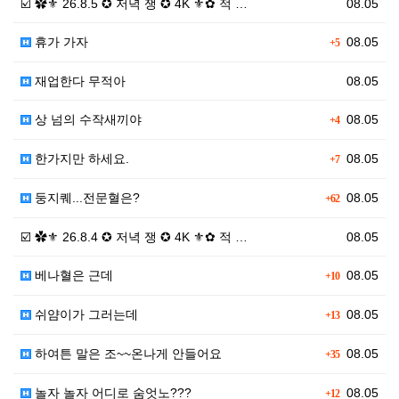
☑️ ✿⚜ 26.8.5 ✪ 저녁 쟁 ✪ 4K ⚜✿ 적 …
08.05
휴가 가자
08.05
+5
재업한다 무적아
08.05
상 넘의 수작새끼야
08.05
+4
한가지만 하세요.
08.05
+7
둥지퀘...전문혈은?
08.05
+62
☑️ ✿⚜ 26.8.4 ✪ 저녁 쟁 ✪ 4K ⚜✿ 적 …
08.05
베나혈은 근데
08.05
+10
쉬얌이가 그러는데
08.05
+13
하여튼 말은 조~~온나게 안들어요
08.05
+35
놀자 놀자 어디로 숨엇노???
08.05
+12