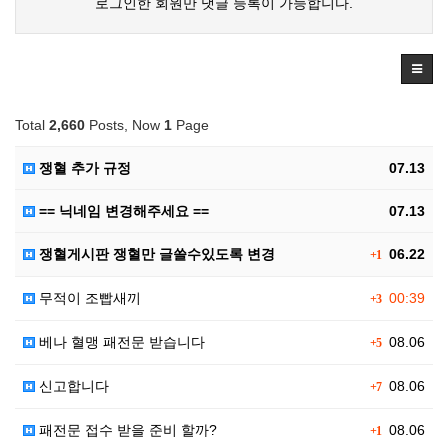
로그인한 회원만 댓글 등록이 가능합니다.
Total
2,660
Posts, Now
1
Page
쟁혈 추가 규정
07.13
== 닉네임 변경해주세요 ==
07.13
쟁혈게시판 쟁혈만 글쓸수있도록 변경
06.22
+1
무적이 조빱새끼
00:39
+3
베나 혈맹 패전문 받습니다
08.06
+5
신고합니다
08.06
+7
패전문 접수 받을 준비 할까?
08.06
+1