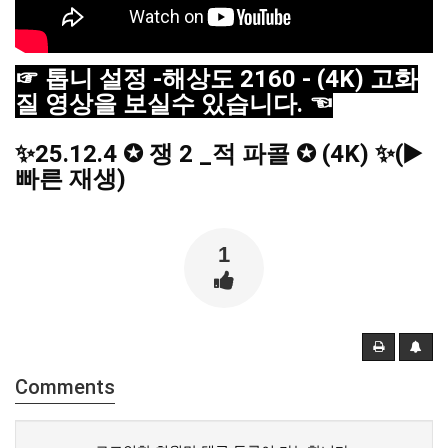
☞ 톱니 설정 -해상도 2160 - (4K) 고화
질 영상을 보실수 있습니다. ☜
✨25.12.4 ✪ 쟁 2 _적 파콜 ✪ (4K) ✨(▶️
빠른 재생)
1
Comments