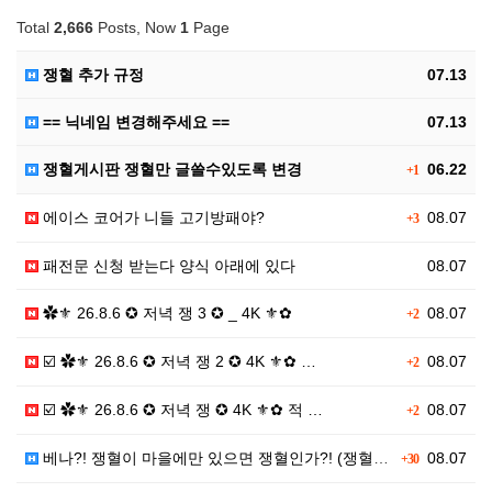
Total
2,666
Posts, Now
1
Page
쟁혈 추가 규정
07.13
== 닉네임 변경해주세요 ==
07.13
쟁혈게시판 쟁혈만 글쓸수있도록 변경
06.22
+1
에이스 코어가 니들 고기방패야?
08.07
+3
패전문 신청 받는다 양식 아래에 있다
08.07
✿⚜ 26.8.6 ✪ 저녁 쟁 3 ✪ _ 4K ⚜✿
08.07
+2
☑️ ✿⚜ 26.8.6 ✪ 저녁 쟁 2 ✪ 4K ⚜✿ …
08.07
+2
☑️ ✿⚜ 26.8.6 ✪ 저녁 쟁 ✪ 4K ⚜✿ 적 …
08.07
+2
베나?! 쟁혈이 마을에만 있으면 쟁혈인가?! (쟁혈 신…
08.07
+30