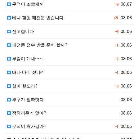
무적이 조빱새끼
08.07
+9
베나 혈맹 패전문 받습니다
08.06
+21
신고합니다
08.06
+8
패전문 접수 받을 준비 할까?
08.06
+1
루갈이 개새~~~
08.06
+2
배나 다 디졌나?
08.06
+1
설마 핫도리?
08.06
+3
뿌꾸가 정확햇다
08.06
쟁하러온거 맞아?
08.06
무적이 휴가갈가?
08.05
+1