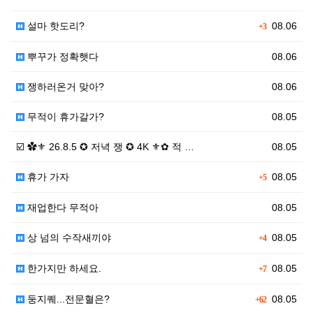
설마 핫도리?
08.06
+3
뿌꾸가 정확햇다
08.06
쟁하러온거 맞아?
08.06
무적이 휴가갈가?
08.05
☑️ ✿⚜ 26.8.5 ✪ 저녁 쟁 ✪ 4K ⚜✿ 적 …
08.05
휴가 가자
08.05
+5
재업한다 무적아
08.05
상 넘의 수작새끼야
08.05
+4
한가지만 하세요.
08.05
+7
둥지퀘...전문혈은?
08.05
+62