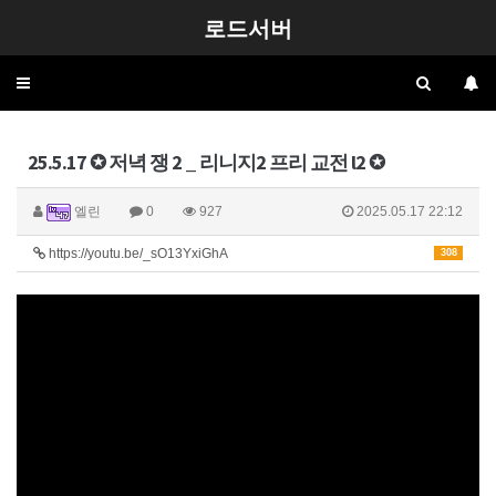
로드서버
Toggle
navigation
25.5.17 ✪ 저녁 쟁 2 _ 리니지2 프리 교전 l2 ✪
엘린
0
927
2025.05.17 22:12
https://youtu.be/_sO13YxiGhA
308