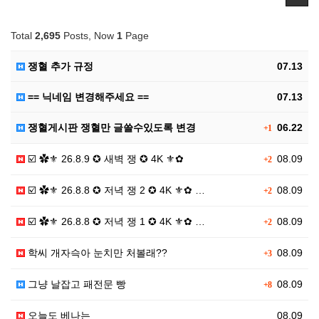
Total
2,695
Posts, Now
1
Page
쟁혈 추가 규정
07.13
== 닉네임 변경해주세요 ==
07.13
쟁혈게시판 쟁혈만 글쓸수있도록 변경
06.22
+1
☑️ ✿⚜ 26.8.9 ✪ 새벽 쟁 ✪ 4K ⚜✿
08.09
+2
☑️ ✿⚜ 26.8.8 ✪ 저녁 쟁 2 ✪ 4K ⚜✿ …
08.09
+2
☑️ ✿⚜ 26.8.8 ✪ 저녁 쟁 1 ✪ 4K ⚜✿ …
08.09
+2
학씨 개자슥아 눈치만 처볼래??
08.09
+3
그냥 날잡고 패전문 빵
08.09
+8
오늘도 베나는
08.09