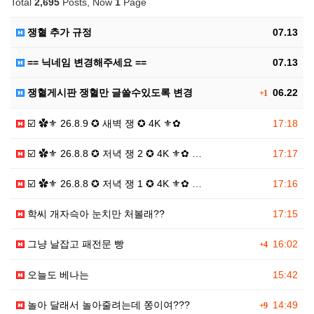
Total
2,695
Posts, Now
1
Page
쟁혈 추가 규정
07.13
== 닉네임 변경해주세요 ==
07.13
쟁혈게시판 쟁혈만 글쓸수있도록 변경
06.22
+1
☑️ ✿⚜ 26.8.9 ✪ 새벽 쟁 ✪ 4K ⚜✿
17:18
☑️ ✿⚜ 26.8.8 ✪ 저녁 쟁 2 ✪ 4K ⚜✿ …
17:17
☑️ ✿⚜ 26.8.8 ✪ 저녁 쟁 1 ✪ 4K ⚜✿ …
17:16
학씨 개자슥아 눈치만 처볼래??
17:15
그냥 날잡고 패전문 빵
16:02
+4
오늘도 베나는
15:42
놀아 달래서 놀아줄려는데 쫑이여???
14:49
+9