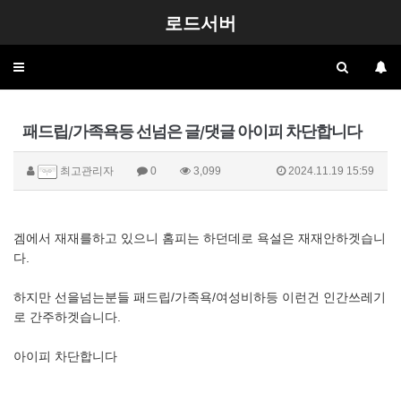
로드서버
Toggle
navigation
패드립/가족욕등 선넘은 글/댓글 아이피 차단합니다
최고관리자
0
3,099
2024.11.19 15:59
겜에서 재재를하고 있으니 홈피는 하던데로 욕설은 재재안하겟습니
다.
하지만 선을넘는분들 패드립/가족욕/여성비하등 이런건 인간쓰레기
로 간주하겟습니다.
아이피 차단합니다