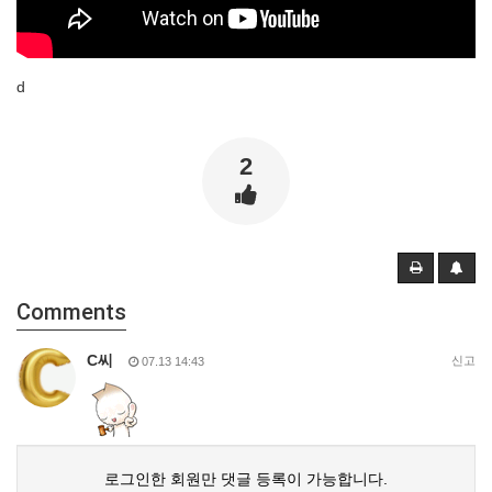
d
2
Comments
C씨
신고
07.13 14:43
로그인한 회원만 댓글 등록이 가능합니다.