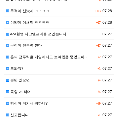
무적이 신났네 ㅋㅋㅋㅋ
07.28
+103
쉬얌이 이새끼 ㅋㅋㅋㅋ
07.28
+27
Ace혈맹 다크엘프마을 쓰겠습니다,
07.27
무적이 전투력 쩐다
07.27
+17
홈피 전투력을 게임에서도 보여줬음 좋겠드아~
07.27
+22
도와줘?
07.27
+3
불만 있으면
07.27
+24
묵향 vs 리더
07.27
+34
병신아 거기서 뭐하냐?
07.27
+39
신고합니다
07.27
+71