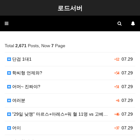
로드서버
Toggle
navigation
Total
2,671
Posts, Now
7
Page
단검 1대1
07.29
+12
학씨형 언제와?
07.29
+54
어머~ 진짜야?
07.29
+51
여러분
07.29
+6
"29일 낮쟁" 마르스+아레스+워 혈 11명 vs 고베…
07.29
+46
어이
07.29
+37