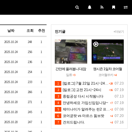
날짜
조회
추천
인기글
+더보기
2025.10.24
248
1
2025.10.24
256
1
2025.10.24
236
1
간만에 올려봅니다(잠
쟁시즌 1일차 코어혈
2025.10.24
254
1
시 집에들러)
을 구하소서
일류
코어혈쑤카
+3
+4
2025.10.24
233
1
1
[킬로그] 7월 22일 21시~24시30분 [수정본]
07.23
+28
2
[킬로그] 교전 21시~24시
07.19
+16
2025.10.24
266
1
3
중립공성 다시 시작됨니다
07.13
2025.10.20
271
1
4
안녕하세요 가입신입입니당~
07.19
+7
5
제미나이가 알려주는 린2 프리서버 렉 클라팅김 대처법입니다 저도 신뢰는 안하지만 한번 해보시길 유저분들의 마음입니다 ^^
07.08
+2
2025.10.20
245
1
6
코어궁팟 vs 마르스 둠브팟
07.20
+4
2025.10.20
247
1
7
건의드립니다.
07.16
+4