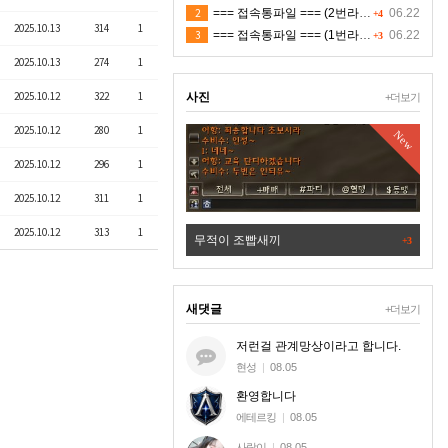
2
=== 접속통파일 === (2번라인)
06.22
+4
2025.10.13
314
1
3
=== 접속통파일 === (1번라인)
06.22
+3
2025.10.13
274
1
2025.10.12
322
1
사진
+더보기
2025.10.12
280
1
New
New
2025.10.12
296
1
2025.10.12
311
1
2025.10.12
313
1
다
무적이 조빱새끼
+7
+3
새댓글
+더보기
저런걸 관계망상이라고 합니다.
현성
|
08.05
환영합니다
에테르킹
|
08.05
사랑이
|
08.05