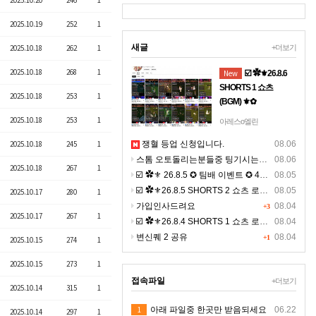
2025.10.20
246
1
2025.10.19
252
1
새글
2025.10.18
262
1
+더보기
2025.10.18
268
1
New
☑️ ✿⚜26.8.6
SHORTS 1 쇼츠
2025.10.18
253
1
(BGM) ⚜✿
☞ 아래 링크 주소를 누
2025.10.18
253
1
아레스o엘린
르시면, 고화질 쇼츠를
2025.10.18
245
1
쟁혈 등업 신청입니다.
08.06
보실수 있으며, ☜
스톰 오토돌리는분들중 팅기시는분있나요 ?ㅠㅠ
08.06
https://youtube.com/shorts/0
2025.10.18
267
1
☑️ ✿⚜ 26.8.5 ✪ 팀배 이벤트 ✪ 4K ⚜✿
클릭 9:16 비율의 4K 숏
08.05
츠 >> 폰으로 보시면 선
☑️ ✿⚜26.8.5 SHORTS 2 쇼츠 로드 (BGM) ⚜✿ 고화질
08.05
2025.10.17
280
1
명합니다.
가입인사드려요
08.04
+3
2025.10.17
267
1
☑️ ✿⚜26.8.4 SHORTS 1 쇼츠 로드 (BGM) ⚜✿ 고화질
08.04
변신퀘 2 공유
08.04
+1
2025.10.15
274
1
2025.10.15
273
1
접속파일
+더보기
2025.10.14
315
1
1
아래 파일중 한곳만 받음되세요
06.22
2025.10.14
297
1