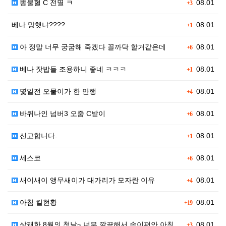
똥물혈 C 전멸 ㅋ
08.01
+3
베나 망햇냐????
08.01
+1
아 정말 너무 궁굼해 죽겠다 꼴까닥 할거같은데
08.01
+6
베나 잣밥들 조용하니 좋네 ㅋㅋㅋ
08.01
+1
몇일전 오물이가 한 만행
08.01
+4
바퀴나인 넘버3 오줌 C받이
08.01
+6
신고합니다.
08.01
+1
세스코
08.01
+6
새이새이 앵무새이가 대가리가 모자란 이유
08.01
+4
아침 킬현황
08.01
+19
상쾌한 8월의 첫날~ 너무 깔끔해서 속이편안 아침교전
08.01
+3