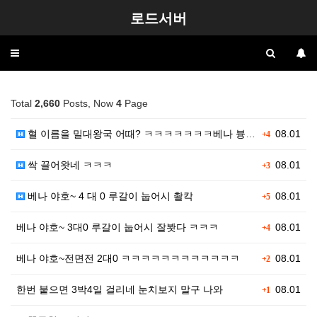
로드서버
Toggle
navigation
Total
2,660
Posts, Now
4
Page
혈 이름을 밀대왕국 어때? ㅋㅋㅋㅋㅋㅋㅋ베나 븅신들
08.01
+4
싹 끌어왓네 ㅋㅋㅋ
08.01
+3
베나 야호~ 4 대 0 루갈이 눕어시 촬칵
08.01
+5
베나 야호~ 3대0 루갈이 눕어시 잘봣다 ㅋㅋㅋ
08.01
+4
베나 야호~전면전 2대0 ㅋㅋㅋㅋㅋㅋㅋㅋㅋㅋㅋㅋ
08.01
+2
한번 붙으면 3박4일 걸리네 눈치보지 말구 나와
08.01
+1