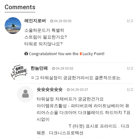
Comments
레인지로버
신고
04.29 00:05
소울하운드가 특별히
스트립이 필요한가요?
타워로 되지않나요?
Congratulation! You win the
8
Lucky Point!
한놈만패
신고
04.29 03:02
ㅍ그 타워설정이 궁금한거라서요.결론적으로는.
슛슛슛슛슛슛
신고
04.29 03:37
타워설정 자체버프가 궁금한건가요
아이템유즈활성 - 파티버프에 라이트닝베리어 퓨
리어스소울 다크아머 다크블레이드 하드마치 T표
시없이
T (타겟) 표시로 프라이드 . 다크
웨폰 . 다크니스프로텍션