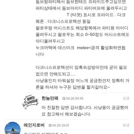
둠브랑파티해서 둠브한테도 프라이드주고싶으면
파티상태에서 둠브아이디 파티버프에 올려두시고
T (타겟) 표시로 프라이드 . 다크
웨폰 . 다크니스프로텍션 동일
팔로우랑 어시스트도 해당항목에서 파티원 아이디
올려두시고 팔로우는 최소 0~50정도 어시스트에도
아디올려두시고
누크어택에 데스마크 melee<공격 활성화하면됩
니다
다크니스프로텍션이 암흑속성방어인데 굳이 필요
없으면 안해도되고....
사냥용인지 타워설정 어느게 궁금한건지 정확히 거
론을 하셔야 누구든 답변을 할거같아요~
한놈만패
신고
04.29 04:43
아 친절한 답변 감사합니다. 사냥용이 궁금했어
요 참고해서 해보겠습니다.
레인지로버
신고
04.29 19:07