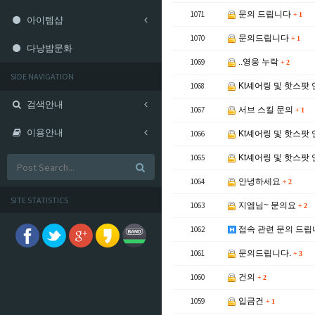
1071
문의 드립니다
+
1
아이템샵
1070
문의드립니다
+
1
다낭밤문화
1069
..영웅 누락
+
2
SIDE NAVIGATION
1068
Kt셰어링 및 핫스팟
검색안내
1067
서브 스킬 문의
+
1
이용안내
1066
Kt셰어링 및 핫스팟
1065
Kt셰어링 및 핫스팟
1064
안녕하세요
+
2
SITE STATISTICS
1063
지엠님~ 문의요
+
2
1062
접속 관련 문의 드립
1061
문의드립니다.
+
3
1060
건의
+
2
1059
입금건
+
1