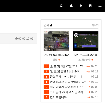
인기글
+더보기
07.07 17:06
간만에 올려봅니다(잠
쟁시즌 1일차 코어혈
시 집에들러)
을 구하소서
일류
코어혈쑤카
+3
+4
1
[킬로그] 7월 22일 21시~24시30분 [수정본]
07.23
+28
2
[킬로그] 교전 21시~24시
07.19
+16
3
중립공성 다시 시작됨니다
07.13
4
안녕하세요 가입신입입니당~
07.19
+7
5
제미나이가 알려주는 린2 프리서버 렉 클라팅김 대처법입니다 저도 신뢰는 안하지만 한번 해보시길 유저분들의 마음입니다 ^^
07.08
+2
6
코어궁팟 vs 마르스 둠브팟
07.20
+4
7
건의드립니다.
07.16
+4