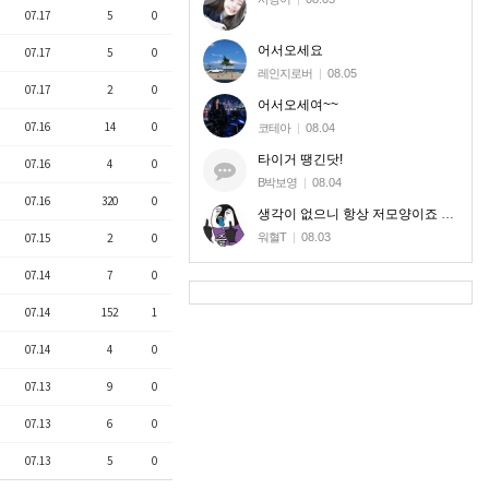
07.17
5
0
어서오세요
07.17
5
0
레인지로버
|
08.05
07.17
2
0
어서오세여~~
07.16
14
0
코테아
|
08.04
타이거 땡긴닷!
07.16
4
0
B박보영
|
08.04
07.16
320
0
생각이 없으니 항상 저모양이죠 신고로 달라질놈도 아니라 ㅎㅎ
워혈T
|
08.03
07.15
2
0
07.14
7
0
07.14
152
1
07.14
4
0
07.13
9
0
07.13
6
0
07.13
5
0