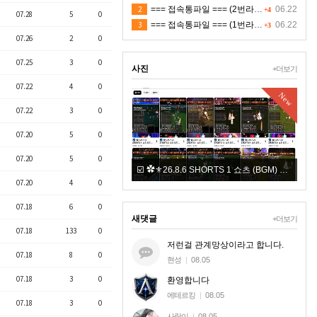
2
=== 접속통파일 === (2번라인)
06.22
+4
07.28
5
0
3
=== 접속통파일 === (1번라인)
06.22
+3
07.26
2
0
07.25
3
0
사진
+더보기
07.22
4
0
New
07.22
3
0
07.20
5
0
07.20
5
0
확햇다
☑️ ✿⚜26.8.6 SHORTS 1 쇼츠 (BGM) ⚜✿
07.20
4
0
07.18
6
0
새댓글
+더보기
07.18
133
0
저런걸 관계망상이라고 합니다.
07.18
8
0
현성
|
08.05
07.18
3
0
환영합니다
에테르킹
|
08.05
07.18
3
0
사랑이
|
08.05