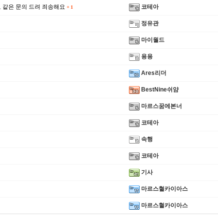
 같은 문의 드려 죄송해요
코테아
+
1
정유관
마이월드
용용
Ares리더
BestNine쉬얌
마르스꿈에본너
코테아
속행
코테아
기사
마르스혈카이아스
마르스혈카이아스