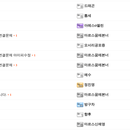
드래곤
틈세
아레스o엘린
 연결문제
마르스꿈에본너
+
1
모서리공포증
 연결문제 아이피수정
마르스꿈에본너
+
1
 연결문제
마르스꿈에본너
+
3
뿌꾸가 정
예수
정진영
니다.
마르스꿈에본너
+
1
방구차
향후
마르스신예영