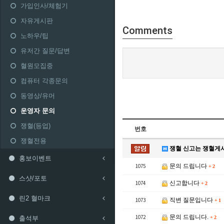
가입인사/체험기
자유게시판
Comments
노하우/팁
유저간 질문/답변
혈원모집중
컴퓨터 각종문의
동영상/유머
운영자 문의
쟁혈(등업)
번호
쟁혈전용
쟁혈 신고는 쟁혈게
홍보이벤트
1075
문의 드립니다
+
2
스샷/포토
1074
신고합니다
+
2
린2 혈마크
1073
직변 질문입니다
+
1
1072
문의 드립니다.
출석부
+
2