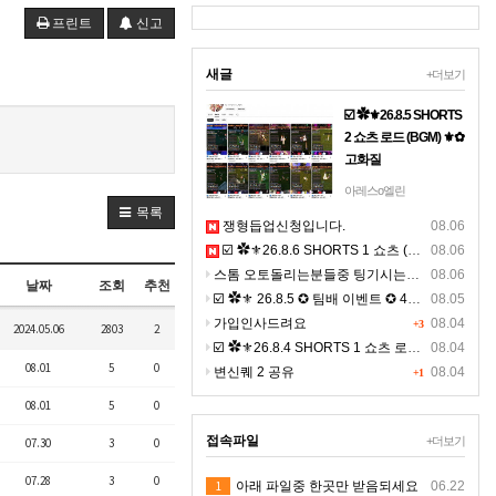
프린트
신고
새글
+더보기
☑️ ✿⚜26.8.5 SHORTS
2 쇼츠 로드 (BGM) ⚜✿
고화질
☞ 아래 링크 주소를 누
아레스o엘린
르시면, 고화질 쇼츠를
목록
쟁형듭업신청입니다.
08.06
보실수 있으며, ☜
☑️ ✿⚜26.8.6 SHORTS 1 쇼츠 (BGM) ⚜✿
08.06
https://youtube.com/shorts/120
스톰 오토돌리는분들중 팅기시는분있나요 ?ㅠㅠ
si=b07NOYGgi4I7xq9j◀
08.06
날짜
조회
추천
클릭 9:16 비율의 4K 숏
☑️ ✿⚜ 26.8.5 ✪ 팀배 이벤트 ✪ 4K ⚜✿
08.05
츠 >&g…
가입인사드려요
08.04
+3
2024.05.06
2803
2
☑️ ✿⚜26.8.4 SHORTS 1 쇼츠 로드 (BGM) ⚜✿ 고화질
08.04
08.01
5
0
변신퀘 2 공유
08.04
+1
08.01
5
0
접속파일
+더보기
07.30
3
0
07.28
3
0
1
아래 파일중 한곳만 받음되세요
06.22