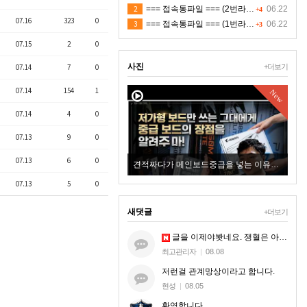
2
=== 접속통파일 === (2번라인)
06.22
+4
07.16
323
0
3
=== 접속통파일 === (1번라인)
06.22
+3
07.15
2
0
사진
07.14
7
0
+더보기
07.14
154
1
New
New
07.14
4
0
07.13
9
0
07.13
6
0
8.6 ✪ 저녁 쟁 2 ✪ 4K ⚜✿ 적 ㅍㅋ
견적짜다가 메인보드중급을 넣는 이유에 대한 설명영상이 될까 해서 올려보아요
+2
07.13
5
0
새댓글
+더보기
글을 이제야봣네요. 쟁혈은 아무혈이나 해드리는게 아니라. 지엠한테 오셔서 본케 5명맞는지 확인받으시는거세요.
최고관리자
|
08.08
저런걸 관계망상이라고 합니다.
현성
|
08.05
환영합니다