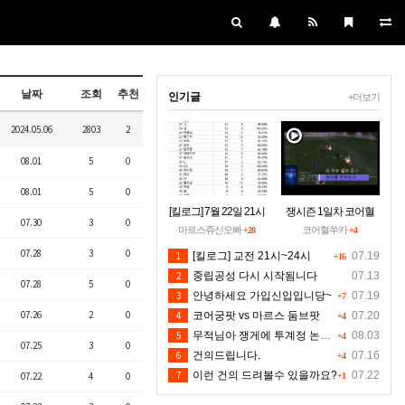
날짜
조회
추천
인기글
+더보기
2024.05.06
2803
2
08.01
5
0
08.01
5
0
[킬로그] 7월 22일 21시
쟁시즌 1일차 코어혈
07.30
3
0
~24시30분 [수정본]
을 구하소서
마르스쥬신오빠
코어혈쑤카
+28
+4
07.28
3
0
1
[킬로그] 교전 21시~24시
07.19
+16
2
중립공성 다시 시작됨니다
07.13
07.28
5
0
3
안녕하세요 가입신입입니당~
07.19
+7
07.26
2
0
4
코어궁팟 vs 마르스 둠브팟
07.20
+4
5
무적님아 쟁게에 투계정 논란좀 만들지 마세요
08.03
+4
07.25
3
0
6
건의드립니다.
07.16
+4
7
이런 건의 드려볼수 있을까요?
07.22
07.22
4
0
+1