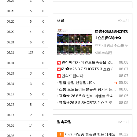
07.22
3
0
07.20
5
0
새글
+더보기
07.20
5
0
07.20
4
0
☑️ ✿⚜26.8.6 SHORTS
1 쇼츠 (BGM) ⚜✿
07.18
6
0
☞ 아래 링크 주소를 누
르시면, 고화질 쇼츠를
07.18
137
0
아레스o엘린
보실수 있으며, ☜
견적짜다가 메인보드중급을 넣는 이유에 대한 설명영상이 될까 해서 올려보아요
08.08
07.18
8
0
https://youtube.com/shorts/0
☑️ ✿⚜26.8.7 SHORTS 3 쇼츠 (BGM) ⚜✿
08.07
클릭 9:16 비율의 4K 숏
07.18
3
0
건의드립니다
츠 >> 폰으로 보시면 선
08.07
명합니다.
쟁혈 등업 신청입니다.
08.06
+1
07.18
3
0
스톰 오토돌리는분들중 팅기시는분있나요 ?ㅠㅠ
08.06
07.17
5
0
☑️ ✿⚜ 26.8.5 ✪ 팀배 이벤트 ✪ 4K ⚜✿
08.05
☑️ ✿⚜26.8.5 SHORTS 2 쇼츠 로드 (BGM) ⚜✿ 고화질
08.05
07.17
5
0
07.17
2
0
접속파일
+더보기
07.16
14
0
1
아래 파일중 한곳만 받음되세요
06.22
07.16
4
0