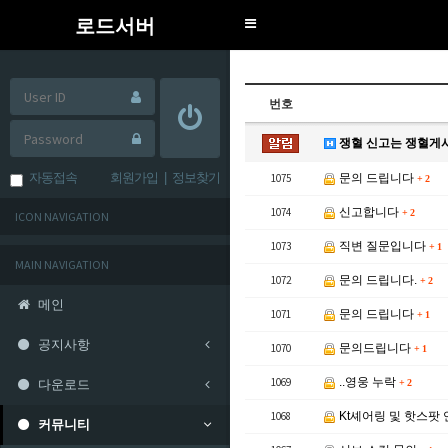
로드서버
Toggle
navigation
번호
쟁혈 신고는 쟁혈게
자동접속
회원가입
|
정보찾기
1075
문의 드립니다
+
2
1074
신고합니다
+
2
ICON NAVIGATION
1073
직변 질문입니다
+
1
MAIN NAVIGATION
1072
문의 드립니다.
+
2
메인
1071
문의 드립니다
+
1
공지사항
1070
문의드립니다
+
1
1069
..영웅 누락
다운로드
+
2
1068
Kt셰어링 및 핫스팟
커뮤니티