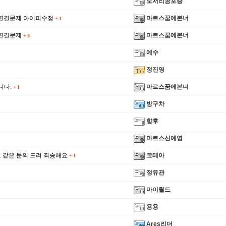
모서리공포증
 연결문제 아이피수정
마르스꿈에본너
+
1
 연결문제
마르스꿈에본너
+
3
예수
정진영
니다.
마르스꿈에본너
+
1
방구차
향후
마르스신예영
 같은 문의 드려 죄송해요
코테아
+
1
정유관
마이월드
용용
Ares리더