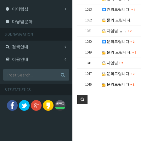
아이템샵
1053
건의드립니다.
+
4
1052
문의 드립니다.
다낭밤문화
1051
지엠님 ㅠㅠ
+
2
SIDE NAVIGATION
1050
문의드립니다
+
2
검색안내
1049
문의 드립니다.
+
2
이용안내
1048
지엠님
+
2
1047
문의드립니다
+
2
1046
문의드립니다
+
1
SITE STATISTICS