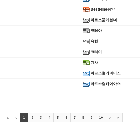
BestNine쉬얌
마르스꿈에본너
코테아
속행
코테아
기사
마르스혈카이아스
☑️ ✿⚜ 26.
마르스혈카이아스
1
2
3
4
5
6
7
8
9
10