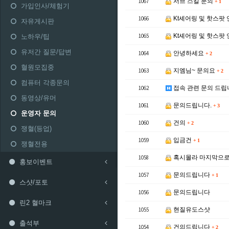
1067
서브 스킬 문의
+
1
가입인사/체험기
1066
Kt셰어링 및 핫스팟
자유게시판
1065
Kt셰어링 및 핫스팟
노하우/팁
유저간 질문/답변
1064
안녕하세요
+
2
혈원모집중
1063
지엠님~ 문의요
+
2
컴퓨터 각종문의
1062
접속 관련 문의 드립
동영상/유머
1061
문의드립니다.
+
3
운영자 문의
1060
건의
+
2
쟁혈(등업)
1059
입금건
+
1
쟁혈전용
1058
혹시몰라 마지막으로
홍보이벤트
1057
문의드립니다
+
1
스샷/포토
1056
문의드립니다
린2 혈마크
1055
현질유도스샷
출석부
1054
건의드립니다
+
2