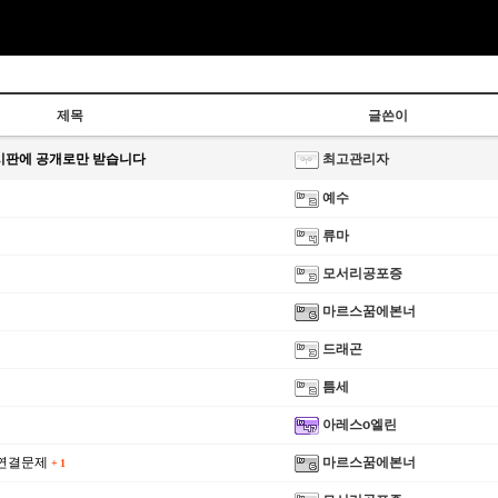
제목
글쓴이
시판에 공개로만 받습니다
최고관리자
예수
류마
모서리공포증
마르스꿈에본너
드래곤
틈세
아레스o엘린
 연결문제
마르스꿈에본너
+
1