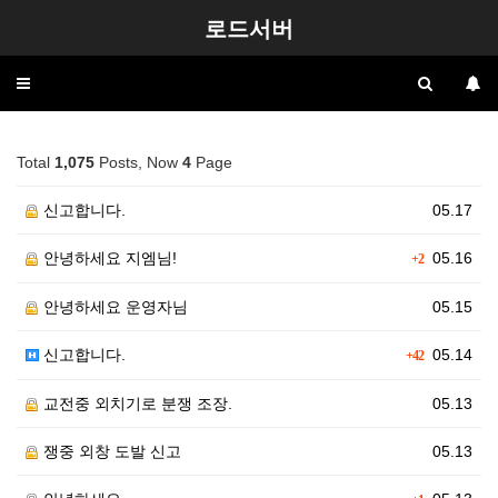
로드서버
Toggle
navigation
Total
1,075
Posts, Now
4
Page
신고합니다.
05.17
안녕하세요 지엠님!
05.16
+2
안녕하세요 운영자님
05.15
신고합니다.
05.14
+42
교전중 외치기로 분쟁 조장.
05.13
쟁중 외창 도발 신고
05.13