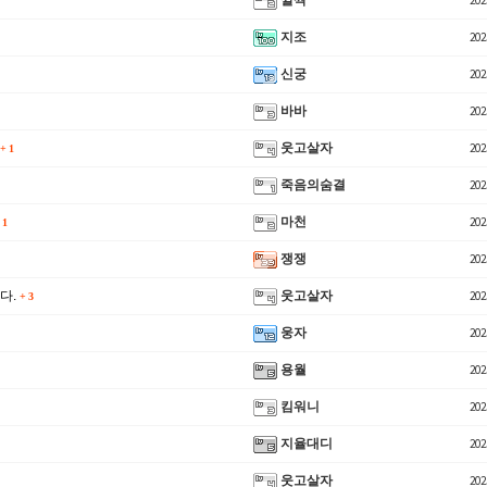
깔짝
202
지조
202
신궁
202
바바
202
웃고살자
202
+
1
죽음의숨결
202
마천
202
1
쟁쟁
202
다.
웃고살자
202
+
3
웅자
202
용월
202
킴워니
202
지율대디
202
웃고살자
202