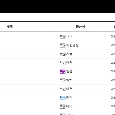
제목
글쓴이
ㅂㅂ
202
이런덴장
202
지컵
202
마천
202
일류
202
딱히
202
마천
202
리더
202
바바
202