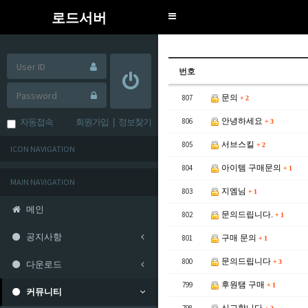
로드서버
Toggle
navigation
번호
807
문의
+
2
806
안녕하세요
자동접속
회원가입
|
정보찾기
+
3
805
서브스킬
+
2
ICON NAVIGATION
804
아이템 구매문의
+
1
MAIN NAVIGATION
803
지엠님
+
1
메인
802
문의드립니다.
+
1
공지사항
801
구매 문의
+
1
800
문의드립니다
+
3
다운로드
799
후원탬 구매
+
1
커뮤니티