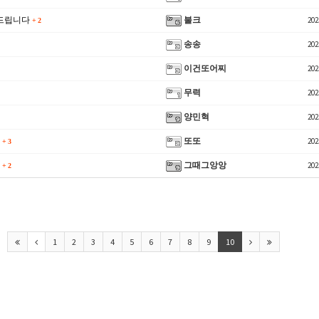
 드립니다
불크
202
+
2
송송
202
이건또어찌
202
무력
202
양민혁
202
다
또또
202
+
3
.
그때그앙앙
202
+
2
☑️ ✿⚜ 26
1
2
3
4
5
6
7
8
9
10