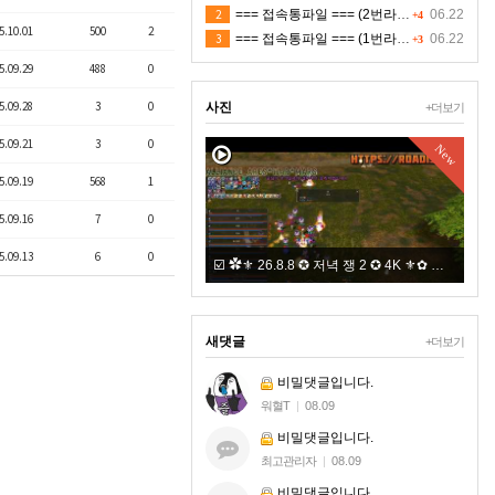
2
=== 접속통파일 === (2번라인)
06.22
+4
5.10.01
500
2
3
=== 접속통파일 === (1번라인)
06.22
+3
5.09.29
488
0
5.09.28
3
0
사진
+더보기
5.09.21
3
0
New
New
5.09.19
568
1
5.09.16
7
0
5.09.13
6
0
.8.9 ✪ 새벽 쟁 ✪ 4K ⚜✿
☑️ ✿⚜ 26.8.8 ✪ 저녁 쟁 2 ✪ 4K ⚜✿ 적 ㅍㅋ
새댓글
+더보기
비밀댓글입니다.
워혈T
|
08.09
비밀댓글입니다.
최고관리자
|
08.09
비밀댓글입니다.