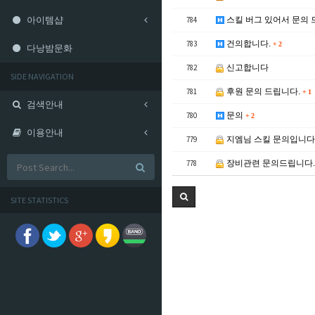
아이템샵
784
스킬 버그 있어서 문의
783
건의합니다.
+
2
다낭밤문화
782
신고합니다
SIDE NAVIGATION
781
후원 문의 드립니다.
+
1
검색안내
780
문의
+
2
이용안내
779
지엠님 스킬 문의입니
778
장비관련 문의드립니다
SITE STATISTICS