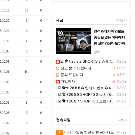
5.10.12
7
0
5.10.11
11
0
새글
5.10.10
3
0
+더보기
5.10.10
3
0
견적짜다가 메인보드
중급을 넣는 이유에 대
5.10.10
4
0
한 설명영상이 될까 해
서 올려보아요
5.10.06
2
0
일류
마더보드라고 불리는
5.10.04
4
0
☑️ ✿⚜26.8.9 SHORTS 3 쇼츠 (BGM) ⚜✿
08.09
보드를 저가형넣으면
신고 문의 드립니다
08.09
왜안되는지 이해되는
+2
5.10.04
431
1
문의 드립니다.
영상올립니다사람의
08.09
+1
뼈대라고 생각 하시면
가입인사
08.09
5.10.03
8
0
+1
되기에 견적짜다 현타
☑️ ✿⚜ 26.8.8 ✪ 팀배 이벤트 ✪ 4K ⚜✿
08.08
5.10.03
6
0
와서 올려드립니다
☑️ ✿⚜26.8.8 SHORTS 2 쇼츠 (BGM) ⚜✿
08.08
☑️ ✿⚜26.8.7 SHORTS 3 쇼츠 (BGM) ⚜✿
08.07
5.10.03
8
0
5.10.03
3
0
접속파일
+더보기
5.10.02
2
0
1
아래 파일중 한곳만 받음되세요
06.22
5.10.02
6
0