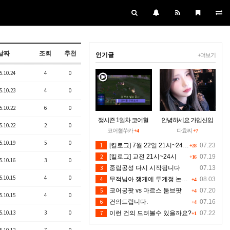
날짜
조회
추천
인기글
+더보기
5.10.24
4
0
5.10.23
4
0
5.10.22
6
0
쟁시즌 1일차 코어혈
안녕하세요 가입신입
5.10.22
2
0
을 구하소서
입니당~
코어혈쑤카
다효찌
+4
+7
5.10.19
5
0
1
[킬로그] 7월 22일 21시~24시30분 [수정본]
07.23
+28
2
[킬로그] 교전 21시~24시
07.19
+16
5.10.16
3
0
3
중립공성 다시 시작됨니다
07.13
5.10.15
4
0
4
무적님아 쟁게에 투계정 논란좀 만들지 마세요
08.03
+4
5
코어궁팟 vs 마르스 둠브팟
07.20
+4
5.10.15
4
0
6
건의드립니다.
07.16
+4
5.10.13
3
0
7
이런 건의 드려볼수 있을까요?
07.22
+1