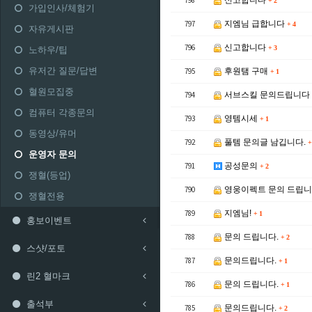
798
신고합니다
+
2
가입인사/체험기
797
지엠님 급합니다
+
4
자유게시판
796
신고합니다
+
3
노하우/팁
유저간 질문/답변
795
후원탬 구매
+
1
혈원모집중
794
서브스킬 문의드립니다
컴퓨터 각종문의
793
영템시세
+
1
동영상/유머
792
풀템 문의글 남깁니다.
+
운영자 문의
791
공성문의
+
2
쟁혈(등업)
790
영웅이펙트 문의 드립니
쟁혈전용
789
지엠님!
+
1
홍보이벤트
788
문의 드립니다.
+
2
스샷/포토
787
문의드립니다.
+
1
린2 혈마크
786
문의 드립니다.
+
1
출석부
785
문의드립니다.
+
2