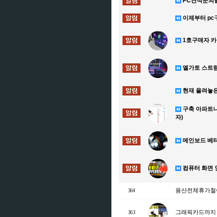
PC견적문의
이제부터 pc
1호구매자 카
엘가토 스트
현재 올려놓은
구축 아파트나
자)
메인보드 베터
컴퓨터 화면 
364
용산전체휴가철이
363
그래픽카드까지 