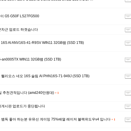
G5 G50F LS27FG500
근차근 업로드 하겟습니다
S AI ANV16S-41-R9SV WIN11 32GB램 (SSD 1TB)
an0005TX WIN11 32GB램 (SSD 1TB)
오스 네오 16S 슬림 AI PHN16S-71-949J (SSD 1TB)
8일 추천견적입니다 (amd240만원대)
+
1
터게시판 업로드가 중단됩니다
뱀독 좋아 하는분 유뮤선 게이밍 75%배열 레이저 블랙위도우v4 입니다
+
1