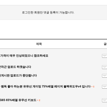
로그인한 회원만 댓글 등록이 가능합니다.
제목
글
가격이 매우 인상되었으니 참조하세요
근차근 업로드 하겟습니다
터게시판 업로드가 중단됩니다
뱀독 좋아 하는분 유뮤선 게이밍 75%배열 레이저 블랙위도우v4 입니다
+
1
G65 65%배열 유무선 키보드
+
2