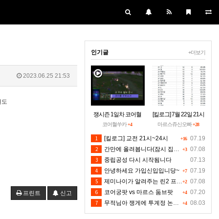
인기글
+더보기
2023.06.25 21:53
떄도
쟁시즌 1일차 코어혈
[킬로그] 7월 22일 21시
을 구하소서
~24시30분 [수정본]
코어혈쑤카
마르스쥬신오빠
+4
+28
1
[킬로그] 교전 21시~24시
07.19
+16
2
간만에 올려봅니다(잠시 집에들러)
07.08
+3
3
중립공성 다시 시작됨니다
07.13
4
안녕하세요 가입신입입니당~
07.19
+7
5
제미나이가 알려주는 린2 프리서버 렉 클라팅김 대처법입니다 저도 신뢰는 안하지만 한번 해보시길 유저분들의 마음입니다 ^^
07.08
+2
6
코어궁팟 vs 마르스 둠브팟
07.20
프린트
신고
+4
7
무적님아 쟁게에 투계정 논란좀 만들지 마세요
08.03
+4