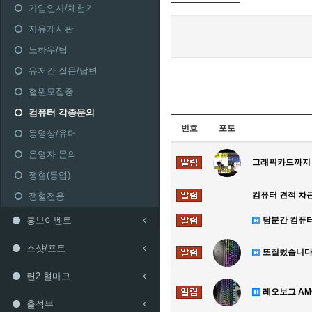
가입인사/체험기
자유게시판
노하우/팁
유저간 질문/답변
혈원모집중
컴퓨터 각종문의
번호
포토
동영상/유머
운영자 문의
그래픽카드까지 
쟁혈(등업)
컴퓨터 견적 차
쟁혈전용
홍보이벤트
당분간 컴퓨
스샷/포토
또질렀습니다 
린2 혈마크
레오보그 AM
출석부