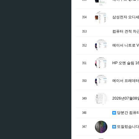
354
삼성전자 오디세이 
353
컴퓨터 견적 차
352
에이서 니트로 V 16
351
HP 오멘 슬림 16-
350
에이서 프레데터 헬리
349
2026년07월0
348
당분간 컴퓨
347
또질렀습니다 