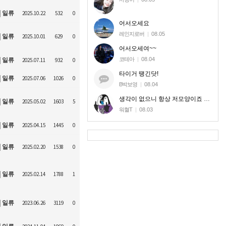
일류
2025.10.22
532
0
어서오세요
레인지로버
|
08.05
일류
2025.10.01
629
0
어서오세여~~
코테아
|
08.04
일류
2025.07.11
932
0
타이거 땡긴닷!
일류
2025.07.06
1026
0
B박보영
|
08.04
생각이 없으니 항상 저모양이죠 신고로 달라질놈도 아니라 ㅎㅎ
일류
2025.05.02
1603
5
워혈T
|
08.03
일류
2025.04.15
1445
0
일류
2025.02.20
1538
0
일류
2025.02.14
1788
1
일류
2023.06.26
3119
0