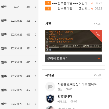
2
=== 접속통파일 === (2번라인)
06.22
+4
일류
02.04
375
3
3
=== 접속통파일 === (1번라인)
06.22
+3
일류
2025.10.22
528
0
사진
+더보기
New
일류
2025.10.22
497
0
일류
2025.10.22
534
0
확햇다
무적이 조빱새끼
+9
일류
2025.10.22
480
0
새댓글
+더보기
일류
2025.10.22
474
0
저런걸 관계망상이라고 합니다.
현성
|
08.05
일류
2025.10.22
467
0
환영합니다
에테르킹
|
08.05
일류
2025.10.22
458
0
사랑이
|
08.05