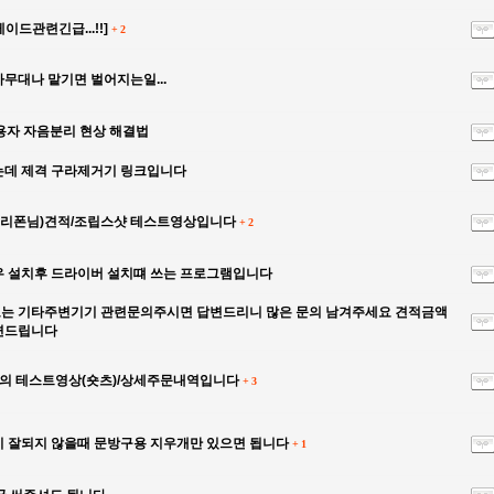
드관련긴급...!!]
+
2
무대나 맡기면 벌어지는일...
용자 자음분리 현상 해결법
데 제격 구라제거기 링크입니다
그리폰님)견적/조립스샷 테스트영상입니다
+
2
 설치후 드라이버 설치떄 쓰는 프로그램입니다
는 기타주변기기 관련문의주시면 답변드리니 많은 문의 남겨주세요 견적금액
변드립니다
의 테스트영상(숏츠)/상세주문내역입니다
+
3
 잘되지 않을때 문방구용 지우개만 있으면 됩니다
+
1