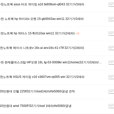
천노트북 asus 터프 게이밍 a16 fa608um-qt043 32기가/1테라
천 노트북 hp 하이퍼x 오멘 15-gb0043ax win11 32기가/1테라
천노트북 hp 빅터스 15-fb3110ax win11 32기가(1테라)
+
3
노트북 에이서 니트로v 16s ai anv16s-41-r7tf 32기가(1테라)
천 완제품데스크탑 HP오멘 16L tg-03-0008kr win11home(32기가/1테라/…
노트북 ASUS 게이밍 v16 v3607vm-rp005 win 32기가/1테라
20만원대 인텔 225f/32기가/ssd1테라/rtx5060/공냉 견적
0만원대 amd 7500F/32기가/ssd 1테라/rtx5060/공냉