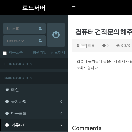
로드서버
Toggle
navigation
컴퓨터 견적문의 해주
일류
0
3,073
자동접속
회원가입
|
정보찾기
컴퓨터 문의글에 글올리시면 제가 
ICON NAVIGATION
도와드립니다
MAIN NAVIGATION
메인
공지사항
다운로드
커뮤니티
Comments