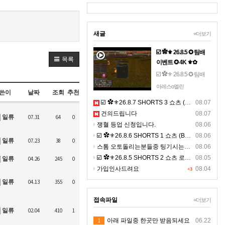
새글
+더보기
☑️ ✿⚜ 26.8.5 ✪ 팀배
목록
이벤트 ✪ 4K ⚜✿
☑️ ✿⚜ 26.8.5 ✪ 팀배
이벤트 ✪ 4K ⚜✿☞ 톱
아레스o엘린
쓴이
날짜
조회
추천
니 설정- 해상도 2160 -
☑️ ✿⚜26.8.7 SHORTS 3 쇼츠 (BGM) ⚜✿
08.07
(고화질) 선명하게 영
건의드립니다
08.07
상을 보세요. ☜
일류
07.31
64
0
쟁혈 등업 신청입니다.
08.06
☑️ ✿⚜26.8.6 SHORTS 1 쇼츠 (BGM) ⚜✿
08.06
일류
07.23
38
0
스톰 오토돌리는분들중 팅기시는분있나요 ?ㅠㅠ
08.06
☑️ ✿⚜26.8.5 SHORTS 2 쇼츠 로드 (BGM) ⚜✿ 고화질
08.05
일류
04.26
245
0
가입인사드려요
08.04
+3
일류
04.13
355
0
접속파일
+더보기
일류
02.04
410
1
1
아래 파일중 한곳만 받음되세요
06.22