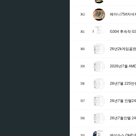
362
레이니75rt자
361
G304 후속작 
360
26년2k게임끝판
359
2026년7월 A
358
26년7월 225
357
26년7월 인텔
356
26년7월인텔 
355
에이수스 QHD ROG