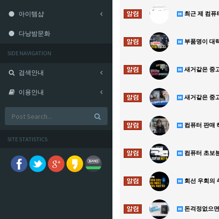
아이템샵
최근 제 컴퓨
다낭밤문화
부품명이 대략
SIDE NAVIGATION
새거같은 중고!
검색안내
이용안내
새거같은 중고
컴퓨터 판매 
SITE STATISTICS
컴퓨터 초보분
회선 우회의 
돈걱정없으면 