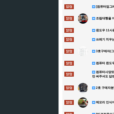
[컴퓨터업그레이
조립대행을 아
윈도우 11사
쓰레기 치우는
3호구매자(
컴퓨터 윈도우
컴퓨터사양또
만 써주셔도 답
2호 구매자분
메모리 인식이