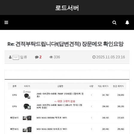
로드서버
Toggle
navigation
Re: 견적부탁드립니다!(답변견적) 장문메모 확인요망
일류
2
336
2025.11.05 23:16