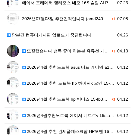
에이서 프레데터 헬리오스 네오 16S 슬림 AI PHN…
07.23
2026년07월08일 추천견적입니다 (amd240만원대…
07.08
+1
당분간 컴퓨터게시판 업로드가 중단됩니다
04.26
또질렀습니다 뱀독 좋아 하는분 유뮤선 게이밍 75%배열…
04.13
+1
2026년4월 추천노트북 asus 터프 게이밍 a16 …
04.12
2026년4월 추천 노트북 hp 하이퍼x 오멘 15-g…
04.12
2026년4월 추천노트북 hp 빅터스 15-fb3110…
04.12
+3
2026년4월추천노트북 에이서 니트로v 16s ai a…
04.12
2026년4월 추천 완제품데스크탑 HP오멘 16L tg…
04.12