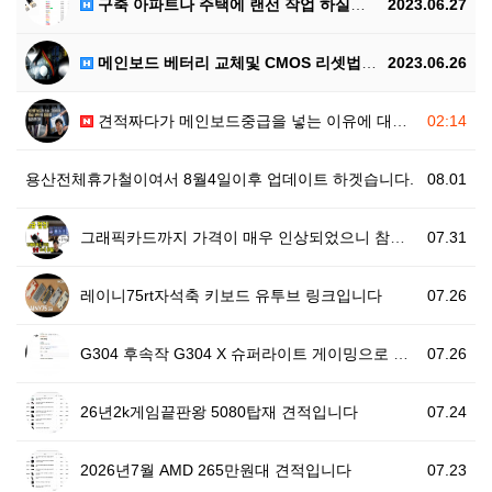
구축 아파트나 주택에 랜선 작업 하실떄는 플랫타입 랜선…
2023.06.27
메인보드 베터리 교체및 CMOS 리셋법입니다
2023.06.26
견적짜다가 메인보드중급을 넣는 이유에 대한 설명영상이 …
02:14
용산전체휴가철이여서 8월4일이후 업데이트 하겟습니다.
08.01
그래픽카드까지 가격이 매우 인상되었으니 참조하세요
07.31
레이니75rt자석축 키보드 유투브 링크입니다
07.26
G304 후속작 G304 X 슈퍼라이트 게이밍으로 추천…
07.26
26년2k게임끝판왕 5080탑재 견적입니다
07.24
2026년7월 AMD 265만원대 견적입니다
07.23