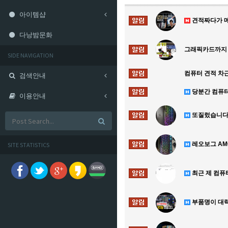
아이템샵
견적짜다가 메
다낭밤문화
그래픽카드까지 
SIDE NAVIGATION
컴퓨터 견적 차
검색안내
당분간 컴퓨
이용안내
또질렀습니다 
레오보그 AM
SITE STATISTICS
최근 제 컴퓨
부품명이 대략