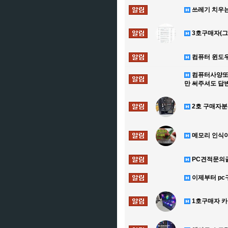
쓰레기 치우는
3호구매자(
컴퓨터 윈도우
컴퓨터사양또
만 써주셔도 답
2호 구매자분
메모리 인식이
PC견적문의
이제부터 pc
1호구매자 카