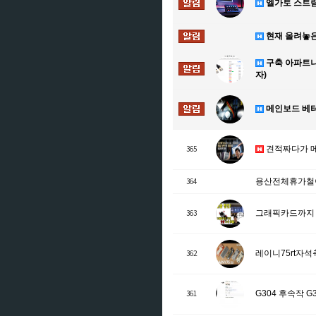
엘가토 스트
현재 올려놓은
구축 아파트나
자)
메인보드 베터
365
견적짜다가 메
364
용산전체휴가철이
363
그래픽카드까지 
362
레이니75rt자
361
G304 후속작 