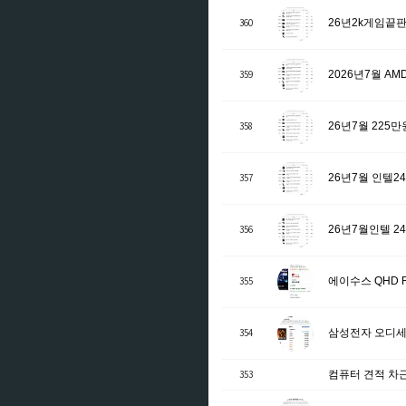
360
26년2k게임끝판
359
2026년7월 A
358
26년7월 225
357
26년7월 인텔
356
26년7월인텔 
355
에이수스 QHD ROG
354
삼성전자 오디세이 
353
컴퓨터 견적 차