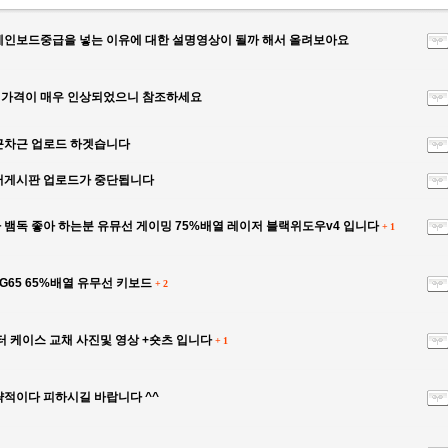
인보드중급을 넣는 이유에 대한 설명영상이 될까 해서 올려보아요
가격이 매우 인상되었으니 참조하세요
근차근 업로드 하겟습니다
터게시판 업로드가 중단됩니다
뱀독 좋아 하는분 유뮤선 게이밍 75%배열 레이저 블랙위도우v4 입니다
+
1
☑️ ✿⚜ 26.
G65 65%배열 유무선 키보드
+
2
터 케이스 교채 사진및 영상 +숏츠 입니다
+
1
적이다 피하시길 바랍니다 ^^