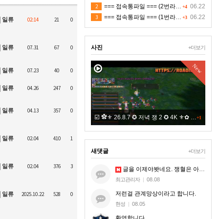
2
=== 접속통파일 === (2번라인)
06.22
+4
3
=== 접속통파일 === (1번라인)
06.22
+3
일류
02:14
21
0
일류
07.31
67
0
사진
+더보기
New
New
일류
07.23
40
0
일류
04.26
247
0
일류
04.13
357
0
8.7 ✪ 저녁 쟁 1 ✪ 4K ⚜✿ 적 ㅍㅋ
☑️ ✿⚜ 26.8.7 ✪ 저녁 쟁 2 ✪ 4K ⚜✿ 적 ㅍㅋ
+1
+1
일류
02.04
410
1
새댓글
+더보기
일류
02.04
376
3
글을 이제야봣네요. 쟁혈은 아무혈이나 해드리는게 아니라. 지엠한테 오셔서 본케 5명맞는지 확인받으시는거세요.
최고관리자
|
08.08
저런걸 관계망상이라고 합니다.
일류
2025.10.22
528
0
현성
|
08.05
환영합니다