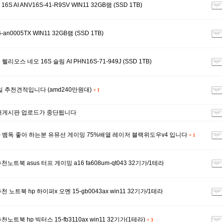
S AI ANV16S-41-R9SV WIN11 32GB램 (SSD 1TB)
an0005TX WIN11 32GB램 (SSD 1TB)
오스 네오 16S 슬림 AI PHN16S-71-949J (SSD 1TB)
8일 추천견적입니다 (amd240만원대)
+
1
터게시판 업로드가 중단됩니다
뱀독 좋아 하는분 유뮤선 게이밍 75%배열 레이저 블랙위도우v4 입니다
+
1
천노트북 asus 터프 게이밍 a16 fa608um-qt043 32기가/1테라
천 노트북 hp 하이퍼x 오멘 15-gb0043ax win11 32기가/1테라
천노트북 hp 빅터스 15-fb3110ax win11 32기가(1테라)
+
3