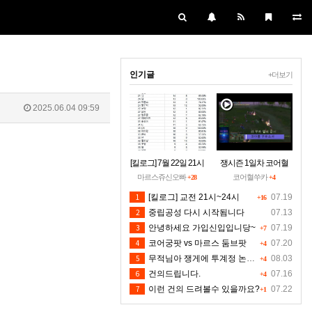
인기글
+더보기
2025.06.04 09:59
[킬로그] 7월 22일 21시
쟁시즌 1일차 코어혈
~24시30분 [수정본]
을 구하소서
마르스쥬신오빠
코어혈쑤카
+28
+4
1
[킬로그] 교전 21시~24시
07.19
+16
2
중립공성 다시 시작됨니다
07.13
3
안녕하세요 가입신입입니당~
07.19
+7
4
코어궁팟 vs 마르스 둠브팟
07.20
+4
5
무적님아 쟁게에 투계정 논란좀 만들지 마세요
08.03
+4
6
건의드립니다.
07.16
+4
7
이런 건의 드려볼수 있을까요?
07.22
+1