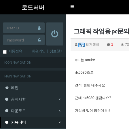
로드서버
Toggle
navigation
그래픽 작업용 pc문
참견쟁이
1
73
자동접속
회원가입
|
정보찾기
cpu는 amd로
ICON NAVIGATION
rtx5080으로
MAIN NAVIGATION
견적 한번 내주세요
메인
근데 rtx5080 괜찮나요?
공지사항
다운로드
가성비 말이 많던데ㅎㅎ
커뮤니티