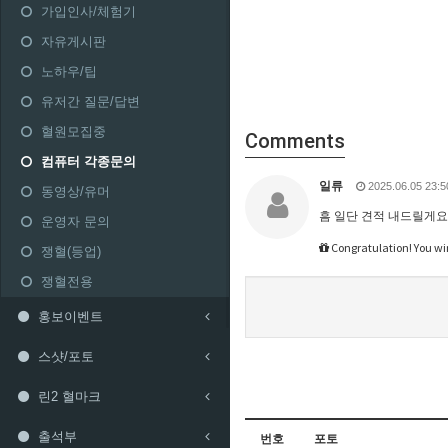
가입인사/체험기
자유게시판
노하우/팁
유저간 질문/답변
혈원모집중
Comments
컴퓨터 각종문의
일류
2025.06.05 23:5
동영상/유머
흠 일단 견적 내드릴게요
운영자 문의
Congratulation! You wi
쟁혈(등업)
쟁혈전용
홍보이벤트
스샷/포토
린2 혈마크
출석부
번호
포토