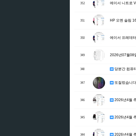
352
에이서 니트로 V 16
351
HP 오멘 슬림 16-
350
에이서 프레데터 헬리
349
2026년07월0
348
당분간 컴퓨
347
또질렀습니다 
346
2026년4월 추
345
2026년4월 추
344
2026년4월 추