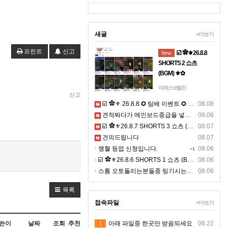
새글
+더보기
프린트
신고
New
☑️ ✿⚜26.8.8
SHORTS 2 쇼츠
(BGM) ⚜✿
☞ 아래 링크 주소를 누
아레스o엘린
신고
르시면, 고화질 쇼츠를
☑️ ✿⚜ 26.8.8 ✪ 팀배 이벤트 ✪ 4K ⚜✿
08.08
보실수 있으며, ☜
견적짜다가 메인보드중급을 넣는 이유에 대한 설명영상이 될까 해서 올려보아요
08.08
https://youtube.com/shorts/f
☑️ ✿⚜26.8.7 SHORTS 3 쇼츠 (BGM) ⚜✿
◀ 클릭 9:16 비율의 4K
08.07
숏츠 >> 폰으로 보시면
건의드립니다
08.07
선명합니다.
쟁혈 등업 신청입니다.
08.06
+1
☑️ ✿⚜26.8.6 SHORTS 1 쇼츠 (BGM) ⚜✿
08.06
스톰 오토돌리는분들중 팅기시는분있나요 ?ㅠㅠ
08.06
목록
접속파일
+더보기
쓴이
날짜
조회
추천
1
아래 파일중 한곳만 받음되세요
06.22