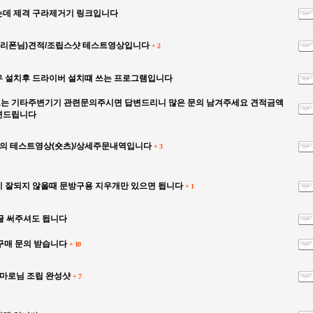
데 제격 구라제거기 링크입니다
그리폰님)견적/조립스샷 테스트영상입니다
+
2
 설치후 드라이버 설치떄 쓰는 프로그램입니다
는 기타주변기기 관련문의주시면 답변드리니 많은 문의 남겨주세요 견적금액
변드립니다
의 테스트영상(숏츠)/상세주문내역입니다
+
3
 잘되지 않을때 문방구용 지우개만 있으면 됩니다
+
1
글 써주셔도 됩니다
구매 문의 받습니다
+
10
마로님 조립 완성샷
+
7