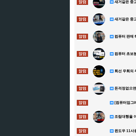
새거같은 중고!
새거같은 중고
컴퓨터 판매 
컴퓨터 초보분
회선 우회의 
돈걱정없으면 
[컴퓨터업그레이
조립대행을 아
윈도우 11사