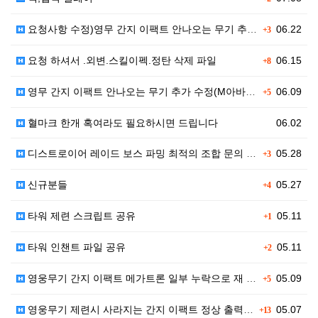
요청사항 수정)영무 간지 이팩트 안나오는 무기 추가 수…
06.22
+3
요청 하셔서 .외변.스킬이펙.정탄 삭제 파일
06.15
+8
영무 간지 이팩트 안나오는 무기 추가 수정(M아바타)
06.09
+5
혈마크 한개 혹여라도 필요하시면 드립니다
06.02
디스트로이어 레이드 보스 파밍 최적의 조합 문의 (오버…
05.28
+3
신규분들
05.27
+4
타워 제련 스크립트 공유
05.11
+1
타워 인챈트 파일 공유
05.11
+2
영웅무기 간지 이팩트 메가트론 일부 누락으로 재 업로드…
05.09
+5
영웅무기 제련시 사라지는 간지 이팩트 정상 출력 파일 …
05.07
+13