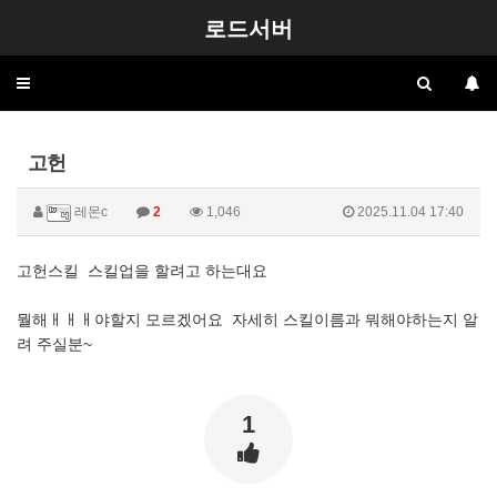
로드서버
Toggle
navigation
고헌
레몬c
2
1,046
2025.11.04 17:40
고헌스킬 스킬업을 할려고 하는대요
뭘해ㅐㅐㅐ야할지 모르겠어요 자세히 스킬이름과 뭐해야하는지 알
려 주실분~
1