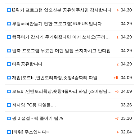
l2워커 프로그램 있으신분 공유해주시면 감사합니다
04.30
+4
부팅usb(만들기 편한 프로그램)RUFUS 입니다
04.29
컴퓨터가 갑자기 무거워졌다면 이거 쓰세요(구라제거기)
04.29
+1
압축 프로그램 무료던 머던 알집 쓰지마시고 반디집 쓰세…
04.29
타워공유합니다
04.29
+2
재업)로드b ,인벤토리확장,숏창4줄짜리 파일
04.09
+11
로드b ,인벤토리확장,숏창4줄짜리 파일 (소미랑님 올려…
04.09
+5
저사양 PC용 파일들....
03.26
핑 0 설절 - 랙 줄이기 팁 ///
03.10
+7
[타워] 주소입니다~
02.04
+4