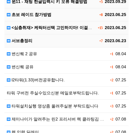
윈11 - 채팅 한글입력시 키 오류 해결방법
2023.09.29
+5
초보 레이드 참가방법
2023.06.25
+8
<심층취재> 케릭터선택 고민하지마! 이걸로 끝!! 신규…
2023.06.25
+15
서브총정리
2023.06.23
+7
변신퀘 2 공유
08.04
+1
변신퀘 공유
08.04
+1
l2타워(1.33)버전공유합니다.
07.25
+2
타워 구버전 주실수있으신분 메일로부탁드립니다.
07.25
+1
타워설치실행 영상좀 올려주실분 부탁드립니다
07.25
+3
제미나이가 알려주는 린2 프리서버 렉 클라팅김 대처법입…
07.08
+2
렉,입력 딜레이
07.08
+2