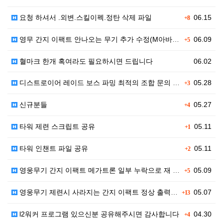
요청 하셔서 .외변.스킬이펙.정탄 삭제 파일
06.15
+8
영무 간지 이팩트 안나오는 무기 추가 수정(M아바타)
06.09
+5
혈마크 한개 혹여라도 필요하시면 드립니다
06.02
디스트로이어 레이드 보스 파밍 최적의 조합 문의 (오버…
05.28
+3
신규분들
05.27
+4
타워 제련 스크립트 공유
05.11
+1
타워 인챈트 파일 공유
05.11
+2
영웅무기 간지 이팩트 메가트론 일부 누락으로 재 업로드…
05.09
+5
영웅무기 제련시 사라지는 간지 이팩트 정상 출력 파일 …
05.07
+13
l2워커 프로그램 있으신분 공유해주시면 감사합니다
04.30
+4