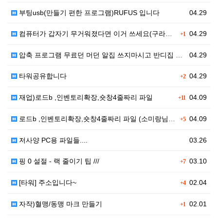
부팅usb(만들기 편한 프로그램)RUFUS 입니다
04.29
컴퓨터가 갑자기 무거워졌다면 이거 쓰세요(구라제거기)
04.29
+1
압축 프로그램 무료던 머던 알집 쓰지마시고 반디집 쓰세…
04.29
타워공유합니다
04.29
+2
재업)로드b ,인벤토리확장,숏창4줄짜리 파일
04.09
+11
로드b ,인벤토리확장,숏창4줄짜리 파일 (소미랑님 올려…
04.09
+5
저사양 PC용 파일들....
03.26
핑 0 설절 - 랙 줄이기 팁 ///
03.10
+7
[타워] 주소입니다~
02.04
+4
자작)혈맹/동맹 마크 만들기
02.01
+1