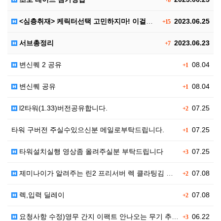
+8
<심층취재> 케릭터선택 고민하지마! 이걸로 끝!! 신규…
2023.06.25
+15
서브총정리
2023.06.23
+7
변신퀘 2 공유
08.04
+1
변신퀘 공유
08.04
+1
l2타워(1.33)버전공유합니다.
07.25
+2
타워 구버전 주실수있으신분 메일로부탁드립니다.
07.25
+1
타워설치실행 영상좀 올려주실분 부탁드립니다
07.25
+3
제미나이가 알려주는 린2 프리서버 렉 클라팅김 대처법입…
07.08
+2
렉,입력 딜레이
07.08
+2
요청사항 수정)영무 간지 이팩트 안나오는 무기 추가 수…
06.22
+3