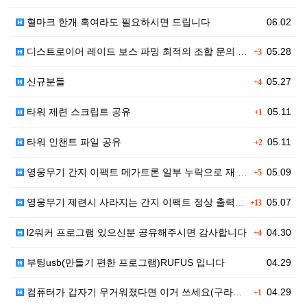
혈마크 한개 혹여라도 필요하시면 드립니다
06.02
디스트로이어 레이드 보스 파밍 최적의 조합 문의 (오버…
05.28
+3
신규분들
05.27
+4
타워 제련 스크립트 공유
05.11
+1
타워 인챈트 파일 공유
05.11
+2
영웅무기 간지 이팩트 메가트론 일부 누락으로 재 업로드…
05.09
+5
영웅무기 제련시 사라지는 간지 이팩트 정상 출력 파일 …
05.07
+13
l2워커 프로그램 있으신분 공유해주시면 감사합니다
04.30
+4
부팅usb(만들기 편한 프로그램)RUFUS 입니다
04.29
컴퓨터가 갑자기 무거워졌다면 이거 쓰세요(구라제거기)
04.29
+1