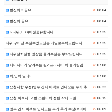
변신퀘 2 공유
08.04
+1
변신퀘 공유
08.04
+1
l2타워(1.33)버전공유합니다.
07.25
+2
타워 구버전 주실수있으신분 메일로부탁드립니다.
07.25
+1
타워설치실행 영상좀 올려주실분 부탁드립니다
07.25
+3
제미나이가 알려주는 린2 프리서버 렉 클라팅김 대처법입…
07.08
+2
렉,입력 딜레이
07.08
+2
요청사항 수정)영무 간지 이팩트 안나오는 무기 추가 수…
06.22
+3
요청 하셔서 .외변.스킬이펙.정탄 삭제 파일
06.15
+8
영무 간지 이팩트 안나오는 무기 추가 수정(M아바타)
06.09
+5