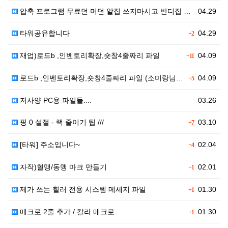
압축 프로그램 무료던 머던 알집 쓰지마시고 반디집 쓰세…
04.29
타워공유합니다
04.29
+2
재업)로드b ,인벤토리확장,숏창4줄짜리 파일
04.09
+11
로드b ,인벤토리확장,숏창4줄짜리 파일 (소미랑님 올려…
04.09
+5
저사양 PC용 파일들....
03.26
핑 0 설절 - 랙 줄이기 팁 ///
03.10
+7
[타워] 주소입니다~
02.04
+4
자작)혈맹/동맹 마크 만들기
02.01
+1
제가 쓰는 힐러 전용 시스템 메세지 파일
01.30
+1
매크로 2줄 추가 / 칼라 매크로
01.30
+1