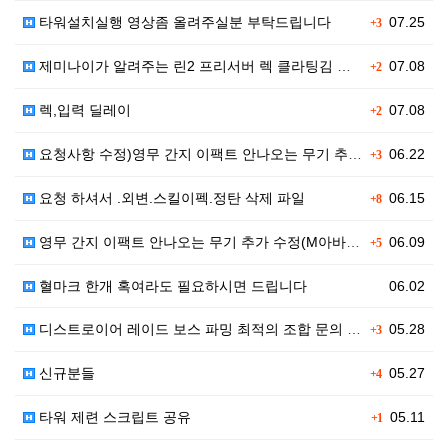
타워설치실행 영상좀 올려주실분 부탁드립니다
07.25
+3
제미나이가 알려주는 린2 프리서버 렉 클라팅김 대처법입…
07.08
+2
렉,입력 딜레이
07.08
+2
요청사항 수정)영무 간지 이팩트 안나오는 무기 추가 수…
06.22
+3
요청 하셔서 .외변.스킬이펙.정탄 삭제 파일
06.15
+8
영무 간지 이팩트 안나오는 무기 추가 수정(M아바타)
06.09
+5
혈마크 한개 혹여라도 필요하시면 드립니다
06.02
디스트로이어 레이드 보스 파밍 최적의 조합 문의 (오버…
05.28
+3
신규분들
05.27
+4
타워 제련 스크립트 공유
05.11
+1