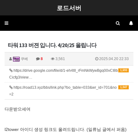
로드서버
Toggle
navigation
타워 133 버젼 입니다. 4/20/25 올립니다
쿠베
8
3,561
2025.04.20 22:33
https://drive.google.com/file/d/1-eh4tII_rFmNkWywBgq00vCI8b
1,693
Cicfg3/view…
https://road13.xyz/bbs/link.php?bo_table=033&wr_id=701&no
1,047
=2
다운받으세여
l2tower 아이디 생성 링크도 올려드립니다. (일류님 글에서 퍼옴)