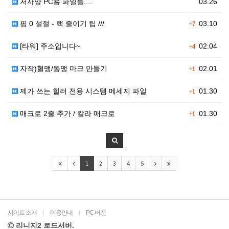
저사양 PC용 파일들....
03.26
핑 0 설절 - 랙 줄이기 팁 ///
03.10
+7
[타워] 주소입니다~
02.04
+4
자작)혈맹/동맹 마크 만들기
02.01
+1
제가 쓰는 힐러 전용 시스템 메세지 파일
01.30
+1
매크로 2줄 추가 / 칼라 매크로
01.30
+1
1
2
3
4
5
사이트 소개
이용안내
PC 버전
|
|
리니지2 로드서버.