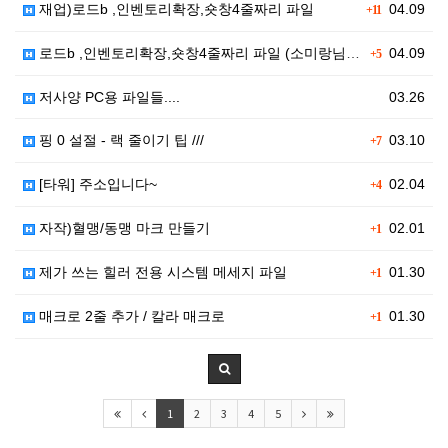
재업)로드b ,인벤토리확장,숏창4줄짜리 파일
04.09
+11
로드b ,인벤토리확장,숏창4줄짜리 파일 (소미랑님 올려…
04.09
+5
저사양 PC용 파일들....
03.26
핑 0 설절 - 랙 줄이기 팁 ///
03.10
+7
[타워] 주소입니다~
02.04
+4
자작)혈맹/동맹 마크 만들기
02.01
+1
제가 쓰는 힐러 전용 시스템 메세지 파일
01.30
+1
매크로 2줄 추가 / 칼라 매크로
01.30
+1
1
2
3
4
5