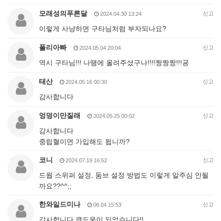
모래성의푸른달
신고
2024.04.30 13:24
이렇게 사냥하면 구타님처럼 부자되나요?
폴리아빠
신고
2024.05.04 20:04
역시 구타님!!! 나땜에 올려주셨구나!!!!짱짱짱!!!굥
태산
신고
2024.05.16 00:30
감사합니다
엉덩이만질래
신고
2024.05.25 00:02
감사합니다
중립혈이면 가입해도 됩니까?
코니
신고
2024.07.19 16:52
드웝 스위퍼 설정, 둠브 설정 방법도 이렇게 알주심 안될
까요??^^;;
한와일드미나
신고
06.04 15:53
감사합니다 큰도움이 되었습니다!!