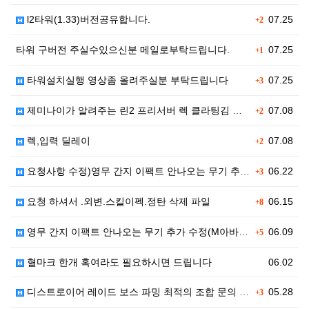
l2타워(1.33)버전공유합니다.
07.25
+2
타워 구버전 주실수있으신분 메일로부탁드립니다.
07.25
+1
타워설치실행 영상좀 올려주실분 부탁드립니다
07.25
+3
제미나이가 알려주는 린2 프리서버 렉 클라팅김 대처법입…
07.08
+2
렉,입력 딜레이
07.08
+2
요청사항 수정)영무 간지 이팩트 안나오는 무기 추가 수…
06.22
+3
요청 하셔서 .외변.스킬이펙.정탄 삭제 파일
06.15
+8
영무 간지 이팩트 안나오는 무기 추가 수정(M아바타)
06.09
+5
혈마크 한개 혹여라도 필요하시면 드립니다
06.02
디스트로이어 레이드 보스 파밍 최적의 조합 문의 (오버…
05.28
+3