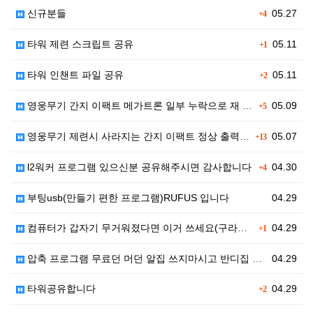
신규분들
05.27
+4
타워 제련 스크립트 공유
05.11
+1
타워 인챈트 파일 공유
05.11
+2
영웅무기 간지 이팩트 메가트론 일부 누락으로 재 업로드…
05.09
+5
영웅무기 제련시 사라지는 간지 이팩트 정상 출력 파일 …
05.07
+13
l2워커 프로그램 있으신분 공유해주시면 감사합니다
04.30
+4
부팅usb(만들기 편한 프로그램)RUFUS 입니다
04.29
컴퓨터가 갑자기 무거워졌다면 이거 쓰세요(구라제거기)
04.29
+1
압축 프로그램 무료던 머던 알집 쓰지마시고 반디집 쓰세…
04.29
타워공유합니다
04.29
+2