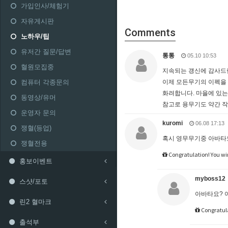
가입인사/체험기
자유게시판
Comments
노하우/팁
유저간 질문/답변
통통
05.10 10:53
혈원모집중
지속되는 갱신에 감사드
컴퓨터 각종문의
이제 모든무기의 이펙을
화려합니다. 마을에 있는
동영상/유머
참고로 용무기도 약간 
운영자 문의
kuromi
06.08 17:13
쟁혈(등업)
혹시 영무무기중 아바타도
쟁혈전용
Congratulation! You wi
홍보이벤트
myboss12
스샷/포토
아바타요? 어
린2 혈마크
Congratula
출석부