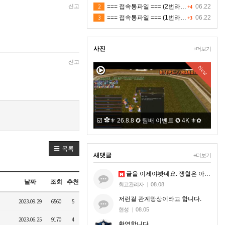
신고
2
=== 접속통파일 === (2번라인)
06.22
+4
3
=== 접속통파일 === (1번라인)
06.22
+3
사진
+더보기
신고
New
New
8.7 ✪ 저녁 쟁 3 ✪ 4K ⚜✿ 적 ㅈㅁ
☑️ ✿⚜ 26.8.8 ✪ 팀배 이벤트 ✪ 4K ⚜✿
+2
목록
새댓글
+더보기
글을 이제야봣네요. 쟁혈은 아무혈이나 해드리는게 아니라. 지엠한테 오셔서 본케 5명맞는지 확인받으시는거세요.
날짜
조회
추천
최고관리자
|
08.08
저런걸 관계망상이라고 합니다.
2023.09.29
6560
5
현성
|
08.05
2023.06.25
9170
4
환영합니다