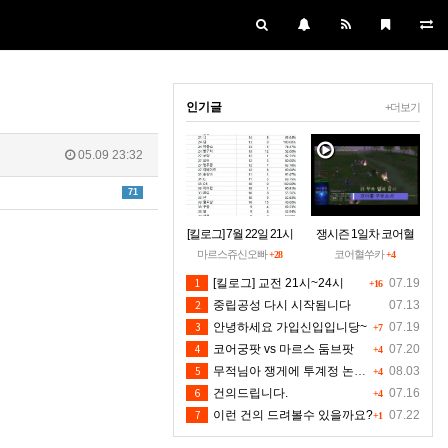
인기글
+더보기
05.09 23:32
71
[킬로그] 7월 22일 21시
쟁시즌 1일차 코어혈
~24시30분 [수정본]
을 구하소서
마르스쥬신오빠
코어혈쑤카
+28
+4
1
[킬로그] 교전 21시~24시
07.19
+16
2
중립공성 다시 시작됨니다
07.13
3
안녕하세요 가입신입입니당~
07.19
+7
4
코어궁팟 vs 마르스 둠브팟
07.20
+4
5
무적님아 쟁게에 투계정 논란좀 만들지 마세요
08.03
+4
6
건의드립니다.
07.16
+4
7
이런 건의 드려볼수 있을까요?
07.22
+1