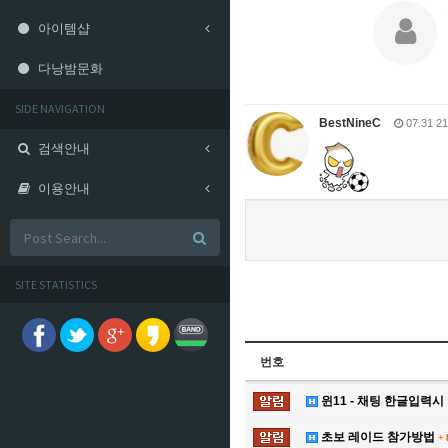
아이템샵
다낭밤문화
SIDE NAVIGATION
BestNineC
07.31 21
검색안내
이용안내
SITE STATISTICS
번호
윈11 - 채팅 한글입력시
초보 레이드 참가방법
+