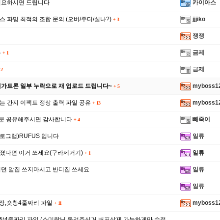
필요하시면 드립니다
카이아스
 파밍 최적의 조합 문의 (오버/주디/실나?)
jjjiko
+
3
쟁쟁
유
금제
+
1
금제
2
메가트론 일부 누락으로 재 업로드 드립니다~
myboss1
+
5
 간지 이팩트 정상 출력 파일 공유
myboss1
+
13
신분 공유해주시면 감사합니다
빼죽이
+
4
로그램)RUFUS 입니다
일류
졌다면 이거 쓰세요(구라제거기)
일류
+
1
머던 알집 쓰지마시고 반디집 쓰세요
일류
일류
장,숏창4줄짜리 파일
myboss1
+
11
창4줄짜리 파일 (소미랑님 올려주신거 버프삭제 가능하게만 수정