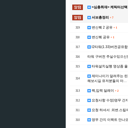
<심층취재> 케릭터선택 
서브총정리
+
7
319
변신퀘 2 공유
+
1
318
변신퀘 공유
+
1
317
l2타워(1.33)버전공유
316
타워 구버전 주실수있으신
315
타워설치실행 영상좀 
제미나이가 알려주는 린
314
해보시길 유저분들의 마…
313
렉,입력 딜레이
+
2
312
요청사항 수정)영무 간지
311
요청 하셔서 .외변.스킬
310
영무 간지 이팩트 안나오