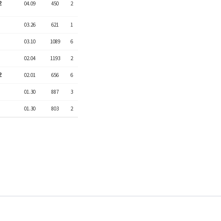
2
04.09
450
2
03.26
621
1
03.10
1089
6
02.04
1193
2
2
02.01
656
6
01.30
887
3
01.30
803
2