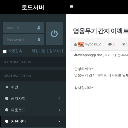
로드서버
Toggle
navigation
영웅무기 간지 이팩트
myboss12
5
5
자동접속
회원가입
|
정보찾기
weapongrp.dat (312.3K)
2026.
ICON NAVIGATION
안녕하세요~
영웅무기 간지 이펙트 메가트론 일부
MAIN NAVIGATION
메인
감사합니다~
공지사항
다운로드
커뮤니티