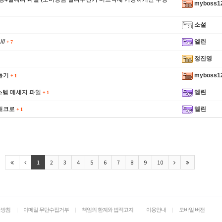
myboss1
소설
//
엘린
+
7
정진영
만들기
myboss1
+
1
스템 메세지 파일
엘린
+
1
 매크로
엘린
+
1
1
2
3
4
5
6
7
8
9
10
급방침
|
이메일 무단수집거부
|
책임의 한계와 법적고지
|
이용안내
|
모바일 버전
.