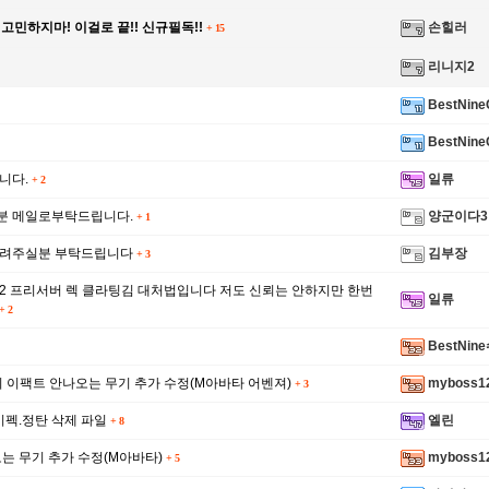
고민하지마! 이걸로 끝!! 신규필독!!
손힐러
+
15
리니지2
BestNine
BestNine
합니다.
일류
+
2
분 메일로부탁드립니다.
양군이다3
+
1
올려주실분 부탁드립니다
김부장
+
3
2 프리서버 렉 클라팅김 대처법입니다 저도 신뢰는 안하지만 한번
일류
+
2
BestNin
 이팩트 안나오는 무기 추가 수정(M아바타 어벤져)
myboss1
+
3
이펙.정탄 삭제 파일
엘린
+
8
는 무기 추가 수정(M아바타)
myboss1
+
5