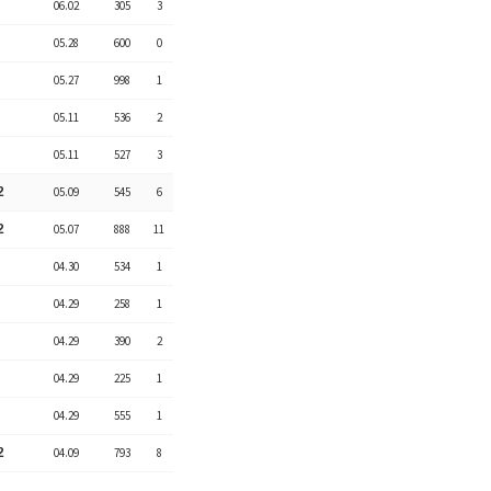
06.02
305
3
05.28
600
0
05.27
998
1
05.11
536
2
05.11
527
3
2
05.09
545
6
2
05.07
888
11
04.30
534
1
04.29
258
1
04.29
390
2
04.29
225
1
04.29
555
1
2
04.09
793
8