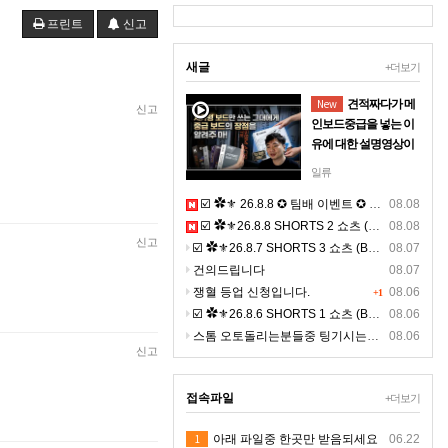
프린트
신고
새글
+더보기
New
견적짜다가 메
신고
인보드중급을 넣는 이
유에 대한 설명영상이
될까 해서 올려보아요
일류
마더보드라고 불리는
☑️ ✿⚜ 26.8.8 ✪ 팀배 이벤트 ✪ 4K ⚜✿
08.08
보드를 저가형넣으면
☑️ ✿⚜26.8.8 SHORTS 2 쇼츠 (BGM) ⚜✿
08.08
왜안되는지 이해되는
신고
☑️ ✿⚜26.8.7 SHORTS 3 쇼츠 (BGM) ⚜✿
영상올립니다사람의
08.07
뼈대라고 생각 하시면
건의드립니다
08.07
되기에 견적짜다 현타
쟁혈 등업 신청입니다.
08.06
+1
와서 올려드립니다
☑️ ✿⚜26.8.6 SHORTS 1 쇼츠 (BGM) ⚜✿
08.06
스톰 오토돌리는분들중 팅기시는분있나요 ?ㅠㅠ
08.06
신고
접속파일
+더보기
1
아래 파일중 한곳만 받음되세요
06.22