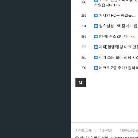
296
하였습니다.)
+
5
295
저사양 PC용 파일들....
294
핑 0 설절 - 랙 줄이기 팁 /
293
[타워] 주소입니다~
+
4
292
자작)혈맹/동맹 마크 
291
제가 쓰는 힐러 전용 시
290
매크로 2줄 추가 / 칼라
사이트 소개
|
이용약관
|
개인정보취
All rights reserved