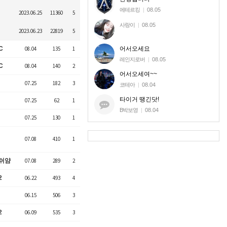
에테르킹
|
08.05
2023.06.25
11360
5
사랑이
|
08.05
2023.06.23
22819
5
어서오세요
C
08.04
135
1
레인지로버
|
08.05
C
08.04
140
2
어서오세여~~
07.25
182
3
코테아
|
08.04
타이거 땡긴닷!
07.25
62
1
B박보영
|
08.04
07.25
130
1
07.08
410
1
e쉬얌
07.08
289
2
2
06.22
493
4
06.15
506
3
2
06.09
535
3