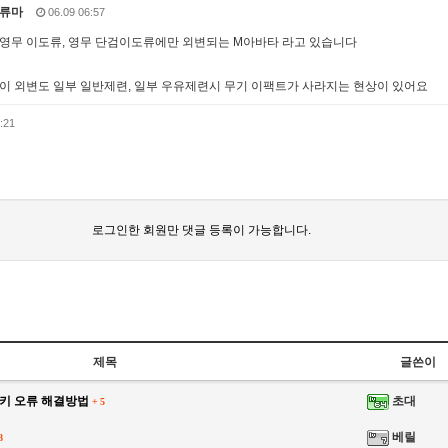
류마
06.09 06:57
영무 이도류, 영무 단검이도류에만 외변되는 M아바타 라고 있습니다
이 외변도 일부 일반제련, 일부 우유제련시 무기 이팩트가 사라지는 현상이 있어요
:21
로그인한 회원만 댓글 등록이 가능합니다.
☑️ ✿⚜ 26.
제목
글쓴이
 키 오류 해결방법
초대
+
5
베릴
8