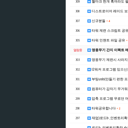
309
혈마크 한개 혹여라도 
308
디스트로이어 레이드 보스
307
신규분들
+
4
306
타워 제련 스크립트 공
305
타워 인챈트 파일 공유
+
영웅무기 간지 이팩트 
열람중
303
영웅무기 제련시 사라지는
302
l2워커 프로그램 있으
301
부팅usb(만들기 편한 프
300
컴퓨터가 갑자기 무거워
299
압축 프로그램 무료던 
298
타워공유합니다
+
2
297
재업)로드b ,인벤토리확
로드b ,인벤토리확장,숏