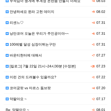
무적님아 쟁게에 투계정 논란좀 만들지 마세요
08.03
+4
안녕하세요 윈라 고헌 데미지
08.02
+9
리센느♡
07.31
+4
낭만코어 오늘은 우리가 주인공이야~~
07.31
+6
100레벨 달성 심장이뛰는구만
07.31
+1
바운티헌터에 대해서
07.27
+7
[킬로그] 7월 22일 21시~24시30분 [수정본]
07.23
+28
이런 건의 드려볼수 있을까요?
07.22
+1
코어궁팟 vs 마르스 둠브팟
07.20
+4
약팔아요 ~
07.17
+2
Re: 약팔아요 ~
08.01
+1