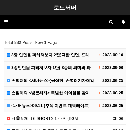
로드서버
Toggle
navigation
Total
882
Posts, Now
1
Page
3종 인던을 파헤쳐보자 2탄)극한 인던, 프레야 인던,…
2023.09.10
+8
3종인던을 파헤쳐보자 1탄) 3종의 의미와 파티구성, …
2023.09.06
+6
손힐러의 <서버뉴스>(공성전, 손힐러기자직업공개(?))
2023.06.25
손힐러의 <방문취재> 특별한 아이템을 찾아서..
2023.06.25
+1
<서버뉴스>09.11 (추석 이벤트 대박레이드)
2023.06.25
+1
☑️ ✿⚜26.8.6 SHORTS 1 쇼츠 (BGM…
08.06