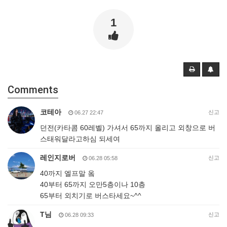
1
Comments
코테아
신고
06.27 22:47
던전(카타콤 60레벨) 가셔서 65까지 올리고 외창으로 버
스태워달라고하심 되세여
레인지로버
신고
06.28 05:58
40까지 엘프말 옼
40부터 65까지 오만5층이나 10층
65부터 외치기로 버스타세요~^^
T님
신고
06.28 09:33