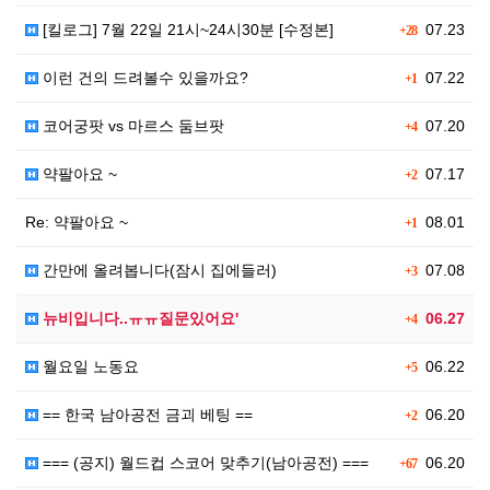
[킬로그] 7월 22일 21시~24시30분 [수정본]
07.23
+28
이런 건의 드려볼수 있을까요?
07.22
+1
코어궁팟 vs 마르스 둠브팟
07.20
+4
약팔아요 ~
07.17
+2
Re: 약팔아요 ~
08.01
+1
간만에 올려봅니다(잠시 집에들러)
07.08
+3
뉴비입니다..ㅠㅠ질문있어요'
06.27
+4
월요일 노동요
06.22
+5
== 한국 남아공전 금괴 베팅 ==
06.20
+2
=== (공지) 월드컵 스코어 맞추기(남아공전) ===
06.20
+67