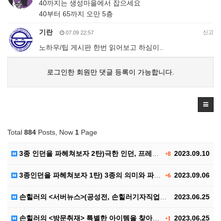
40까지는 생성마을에서 잡으세요
40부터 65까지 오만 5층
기란
신고
07.09 22:57
노하우/팁 게시판 한번 읽어보고 하심이..
로그인한 회원만 댓글 등록이 가능합니다.
Total
884
Posts, Now
1
Page
3종 인던을 파헤쳐보자 2탄)극한 인던, 프레야 인던,…
2023.09.10
+8
3종인던을 파헤쳐보자 1탄) 3종의 의미와 파티구성, …
2023.09.06
+6
손힐러의 <서버뉴스>(공성전, 손힐러기자직업공개(?))
2023.06.25
손힐러의 <방문취재> 특별한 아이템을 찾아서..
2023.06.25
+1