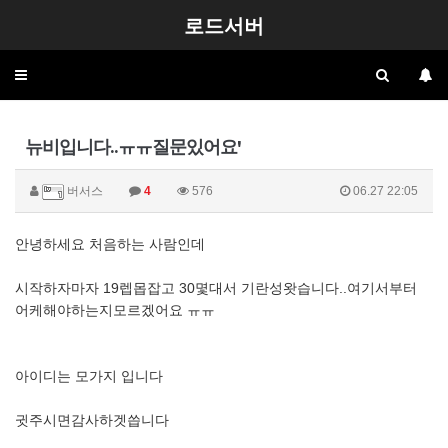
로드서버
Toggle
navigation
뉴비입니다..ㅠㅠ질문있어요'
버서스
4
576
06.27 22:05
안녕하세요 처음하는 사람인데
시작하자마자 19렙몹잡고 30몇대서 기란성왓습니다..여기서부터
어케해야하는지모르겠어요 ㅠㅠ
아이디는 모가지 입니다
귓주시면감사하겟씁니다