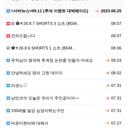
<서버뉴스>09.11 (추석 이벤트 대박레이드)
2023.06.25
+1
☑️ ✿⚜26.8.7 SHORTS 3 쇼츠 (BGM…
08.07
건의드립니다
08.07
☑️ ✿⚜26.8.6 SHORTS 1 쇼츠 (BGM…
08.06
무적님아 쟁게에 투계정 논란좀 만들지 마세요
08.03
+4
안녕하세요 윈라 고헌 데미지
08.02
+9
리센느♡
07.31
+4
낭만코어 오늘은 우리가 주인공이야~~
07.31
+6
100레벨 달성 심장이뛰는구만
07.31
+1
바운티헌터에 대해서
07.27
+7