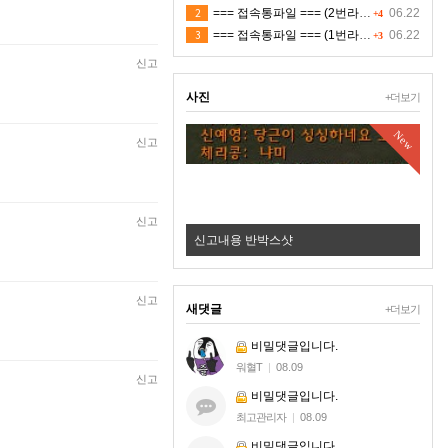
2
=== 접속통파일 === (2번라인)
06.22
+4
3
=== 접속통파일 === (1번라인)
06.22
+3
신고
사진
+더보기
New
New
신고
신고
☑️ ✿⚜ 26.8.8 ✪ 저녁 쟁 1 ✪ 4K ⚜✿ 적 ㅍㅋ
신고내용 반박스샷
신고
새댓글
+더보기
비밀댓글입니다.
워혈T
|
08.09
신고
비밀댓글입니다.
최고관리자
|
08.09
비밀댓글입니다.