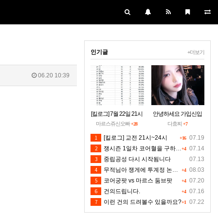
인기글
+더보기
06.20 10:39
[킬로그] 7월 22일 21시
안녕하세요 가입신입
~24시30분 [수정본]
입니당~
마르스쥬신오빠
다효찌
+28
+7
1
[킬로그] 교전 21시~24시
07.19
+16
2
쟁시즌 1일차 코어혈을 구하소서
07.14
+4
3
중립공성 다시 시작됨니다
07.13
4
무적님아 쟁게에 투계정 논란좀 만들지 마세요
08.03
+4
5
코어궁팟 vs 마르스 둠브팟
07.20
+4
6
건의드립니다.
07.16
+4
7
이런 건의 드려볼수 있을까요?
07.22
+1