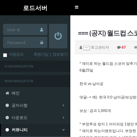
로드서버
Toggle
navigation
=== (공지) 월드컵 
최고관리자
67
자동접속
회원가입
|
정보찾기
* 재미로 하는 월드컵 스코어 맞추
ICON NAVIGATION
6월25일
MAIN NAVIGATION
한국 vs 남아공
메인
댓글--> 예) 한국 0:0 남아공/보
공지사항
보상 : 금괴 1,000개
다운로드
* 부정투표 방지 1 아이피당 1명만
커뮤니티
* 재미로 하는이벤트입니다. 부정한