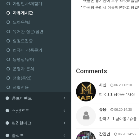
* 댓글은 경기전에 모두 스샷해둘껍
가입인사/체험기
* 한국팀 승리시 이유막론하고 당일
자유게시판
노하우/팁
유저간 질문/답변
혈원모집중
컴퓨터 각종문의
동영상/유머
운영자 문의
Comments
쟁혈(등업)
사신
06.20 13:10
쟁혈전용
한국 1:1 남아공 / 사신
홍보이벤트
슈웅
06.20 14:30
스샷/포토
한국 3 : 1 남아공 / 슈웅
린2 혈마크
갑진년
06.20 14:56
출석부