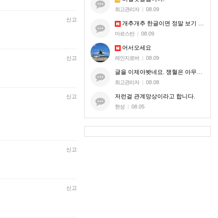
최고관리자
|
08.09
신고
개추개추 한글이면 정말 보기 편할 것 같습니다
마르스반
|
08.09
어서오세요
레인지로버
|
08.09
신고
글을 이제야봣네요. 쟁혈은 아무혈이나 해드리는게 아니라. 지엠한테 오셔서 본케 5명맞는지 확인받으시는거세요.
최고관리자
|
08.08
저런걸 관계망상이라고 합니다.
신고
현성
|
08.05
신고
신고