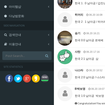
한국 1 : 0 남아공 / 갑진
아이템샵
히어리
06.20 16:08
다낭밤문화
한국 2 : 1 남아공 / 히어
SIDE NAVIGATION
승기
06.20 16:21
검색안내
한국 0:0 남아공 로에베
이용안내
사탄
06.20 17:16
한국 2:1 남아공 삼
SITE STATISTICS
나스타
06.20 18:52
한국 2:0 남아공 / 나스타
B박보영
06.20 19:07
한국 1:0 남아공 박보영
Congratulation! You wi