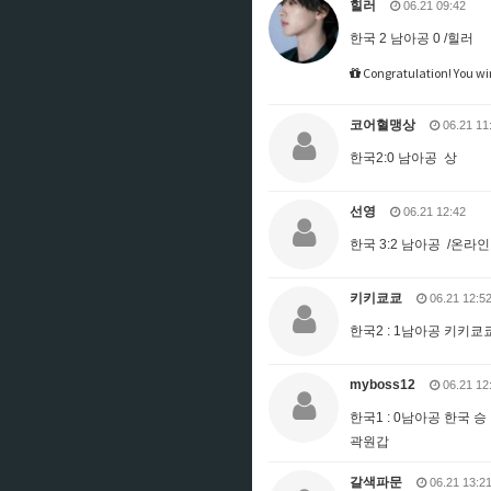
힐러
06.21 09:42
한국 2 남아공 0 /힐러
Congratulation! You wi
코어혈맹상
06.21 11
한국2:0 남아공 상
선영
06.21 12:42
한국 3:2 남아공 /온라
키키쿄쿄
06.21 12:5
한국2 : 1남아공 키키쿄
myboss12
06.21 12
한국1 : 0남아공 한국 승
곽원갑
갈색파문
06.21 13:2