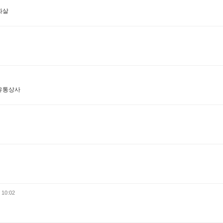
은화살
기란유통상사
 10:02