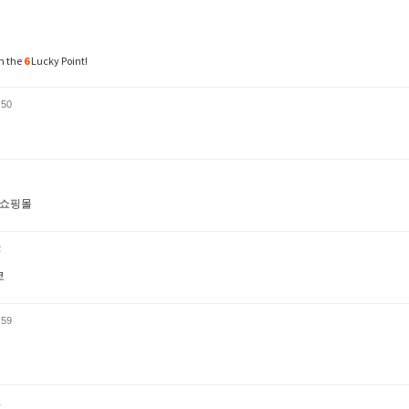
n the
6
Lucky Point!
:50
인쇼핑몰
2
쿄
:59
1