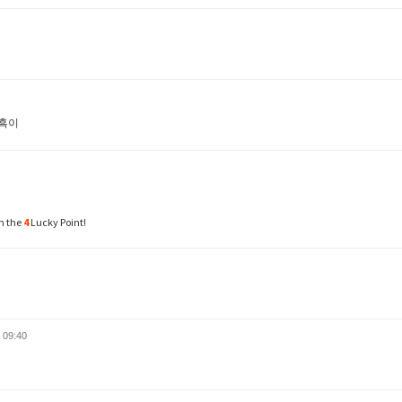
 흑이
n the
4
Lucky Point!
 09:40