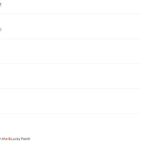
년
리
n the
6
Lucky Point!