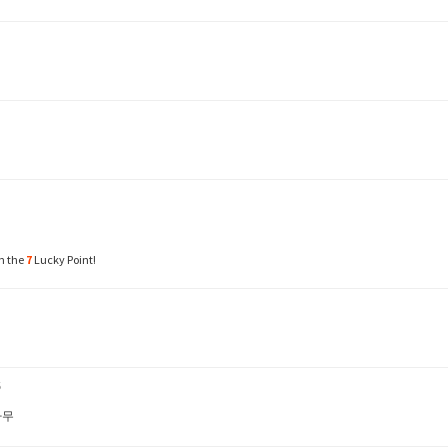
n the
7
Lucky Point!
5
나무