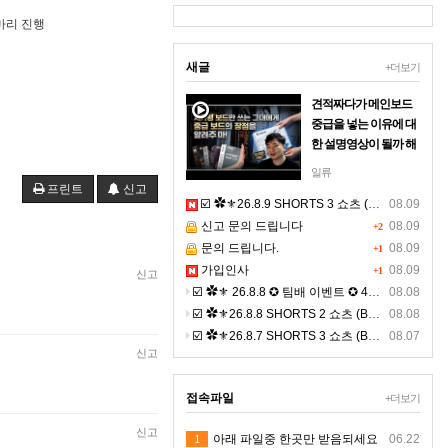
3마리 진행
새글
+더보기
견적짜다가 메인보드
중급을 넣는 이유에 대
한 설명영상이 될까 해
서 올려보아요
일류
마더보드라고 불리는
프린트
신고
☑️ ✿⚜26.8.9 SHORTS 3 쇼츠 (BGM) ⚜✿
08.09
보드를 저가형넣으면
신고 문의 드립니다
08.09
왜안되는지 이해되는
+2
문의 드립니다.
영상올립니다사람의
08.09
+1
뼈대라고 생각 하시면
가입인사
08.09
+1
신고
되기에 견적짜다 현타
☑️ ✿⚜ 26.8.8 ✪ 팀배 이벤트 ✪ 4K ⚜✿
08.08
와서 올려드립니다
☑️ ✿⚜26.8.8 SHORTS 2 쇼츠 (BGM) ⚜✿
08.08
☑️ ✿⚜26.8.7 SHORTS 3 쇼츠 (BGM) ⚜✿
08.07
신고
접속파일
+더보기
신고
1
아래 파일중 한곳만 받음되세요
06.22