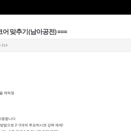
스코어 맞추기(남아공전) ===
314
기
상받을 캐릭명
 허용합니다
 방법으로 2~3개씩 투표하시면 강력 제제!