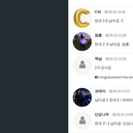
C씨
06.20 19:28
한국 1:0 남아공 C
염통
06.20 21:09
한국 2 :0 남아공 염통
맥날
06.20 21:45
2:0 강식당
Congratulation! You wi
코테아
06.20 22:51
남아공:1 한국:2 / 코테아
단감나무
06.20 23:0
한국 3 : 1 남아공 단감