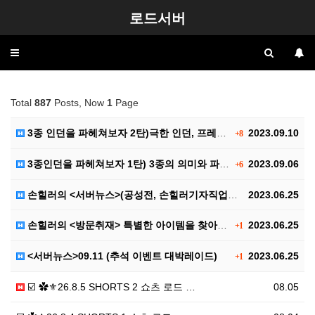
로드서버
Toggle
navigation
Total
887
Posts, Now
1
Page
3종 인던을 파헤쳐보자 2탄)극한 인던, 프레야 인던,…
2023.09.10
+8
3종인던을 파헤쳐보자 1탄) 3종의 의미와 파티구성, …
2023.09.06
+6
손힐러의 <서버뉴스>(공성전, 손힐러기자직업공개(?))
2023.06.25
손힐러의 <방문취재> 특별한 아이템을 찾아서..
2023.06.25
+1
<서버뉴스>09.11 (추석 이벤트 대박레이드)
2023.06.25
+1
☑️ ✿⚜26.8.5 SHORTS 2 쇼츠 로드 …
08.05