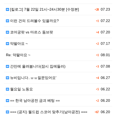
[킬로그] 7월 22일 21시~24시30분 [수정본]
07.23
+28
이런 건의 드려볼수 있을까요?
07.22
+1
코어궁팟 vs 마르스 둠브팟
07.20
+4
약팔아요 ~
07.17
+2
Re: 약팔아요 ~
08.01
+1
간만에 올려봅니다(잠시 집에들러)
07.08
+3
뉴비입니다..ㅠㅠ질문있어요'
06.27
+4
월요일 노동요
06.22
+5
== 한국 남아공전 금괴 베팅 ==
06.20
+2
=== (공지) 월드컵 스코어 맞추기(남아공전) ===
06.20
+67