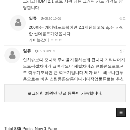
그리고 HDMI 2.1 포트 지원 되는 그래픽 카드 가격도 상
당합니다..
일류
신고
05.30 10:00
200하는 게이밍노트북이면 2.1지원되고요 dp는 사악
한 썬더볼트가있읍니다
케이블값이 ㄷㄷㄷ
일류
신고
05.30 09:59
인치슈보다 모니터 주사율지원하는게 큽니다 기타나머지
도트픽셀차이가 크며작으냐 패털차이죠 큰화면으로보셔
도 깎두기모하면 큰 깍두기입니다 제가 해브 해보니린투
용으로는 비츄 스팀등콘솔룡이나기타작업물류로는 추천
로그인한 회원만 댓글 등록이 가능합니다.
Total
885
Posts, Now
1
Page