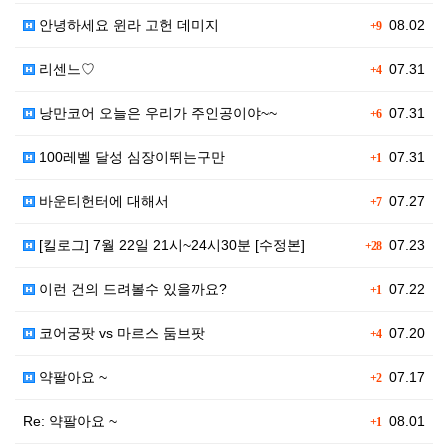
안녕하세요 윈라 고헌 데미지
08.02
+9
리센느♡
07.31
+4
낭만코어 오늘은 우리가 주인공이야~~
07.31
+6
100레벨 달성 심장이뛰는구만
07.31
+1
바운티헌터에 대해서
07.27
+7
[킬로그] 7월 22일 21시~24시30분 [수정본]
07.23
+28
이런 건의 드려볼수 있을까요?
07.22
+1
코어궁팟 vs 마르스 둠브팟
07.20
+4
약팔아요 ~
07.17
+2
Re: 약팔아요 ~
08.01
+1