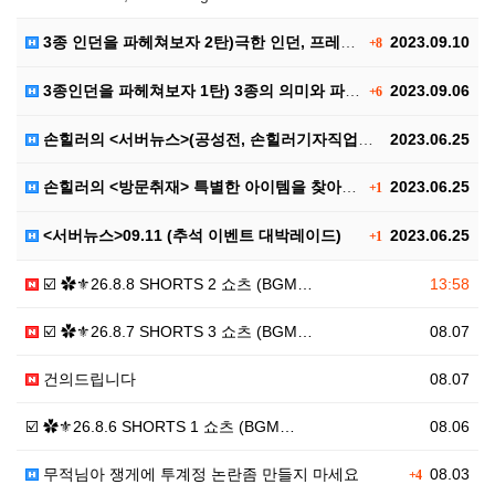
3종 인던을 파헤쳐보자 2탄)극한 인던, 프레야 인던,…
2023.09.10
+8
3종인던을 파헤쳐보자 1탄) 3종의 의미와 파티구성, …
2023.09.06
+6
손힐러의 <서버뉴스>(공성전, 손힐러기자직업공개(?))
2023.06.25
손힐러의 <방문취재> 특별한 아이템을 찾아서..
2023.06.25
+1
<서버뉴스>09.11 (추석 이벤트 대박레이드)
2023.06.25
+1
☑️ ✿⚜26.8.8 SHORTS 2 쇼츠 (BGM…
13:58
☑️ ✿⚜26.8.7 SHORTS 3 쇼츠 (BGM…
08.07
건의드립니다
08.07
☑️ ✿⚜26.8.6 SHORTS 1 쇼츠 (BGM…
08.06
무적님아 쟁게에 투계정 논란좀 만들지 마세요
08.03
+4