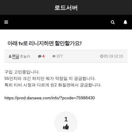
로드서버
Toggle
navigation
아래 tv로 리니지하면 할만할가요?
호눌라
4
377
05.19 12:15
구입 고민중입니다.
55인치라 크긴 하지만 뭐가 약점일 지 궁금합니다.
특히 티비 시청과 다르게 린2 화질면에서 궁금합니다.
https://prod.danawa.com/info/?pcode=75988430
1