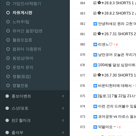
884
☑️ ✿⚜26.8.3 SHORTS
가입인사/체험기
자유게시판
883
☑️ ✿⚜26.8.2 SHORTS
노하우/팁
882
안녕하세요 윈라 고헌 
유저간 질문/답변
881
☑️ ✿⚜26.7.31 SHORT
혈원모집중
880
리센느♡
+
4
컴퓨터 각종문의
879
낭만코어 오늘은 우리가
동영상/유머
878
100레벨 달성 심장이
운영자 문의
877
☑️ ✿⚜26.7.30 SHORT
쟁혈(등업)
쟁혈전용
876
바운티헌터에 대해서
+
홍보이벤트
875
[킬로그] 7월 22일 21시
874
이런 건의 드려볼수 있
스샷/포토
873
코어궁팟 vs 마르스 둠
린2 혈마크
872
약팔아요 ~
+
2
출석부