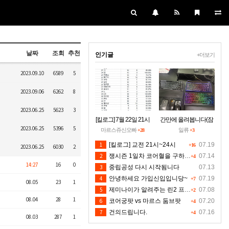
날짜
조회
추천
인기글
+더보기
2023.09.10
6589
5
2023.09.06
6262
8
2023.06.25
5623
3
[킬로그] 7월 22일 21시
간만에 올려봅니다(잠
2023.06.25
5396
5
~24시30분 [수정본]
시 집에들러)
마르스쥬신오빠
일류
+28
+3
1
[킬로그] 교전 21시~24시
07.19
+16
2023.06.25
6030
2
2
쟁시즌 1일차 코어혈을 구하소서
07.14
+4
14:27
16
0
3
중립공성 다시 시작됨니다
07.13
4
안녕하세요 가입신입입니당~
07.19
+7
08.05
23
1
5
제미나이가 알려주는 린2 프리서버 렉 클라팅김 대처법입니다 저도 신뢰는 안하지만 한번 해보시길 유저분들의 마음입니다 ^^
07.08
+2
08.04
28
1
6
코어궁팟 vs 마르스 둠브팟
07.20
+4
7
건의드립니다.
07.16
+4
08.03
287
1