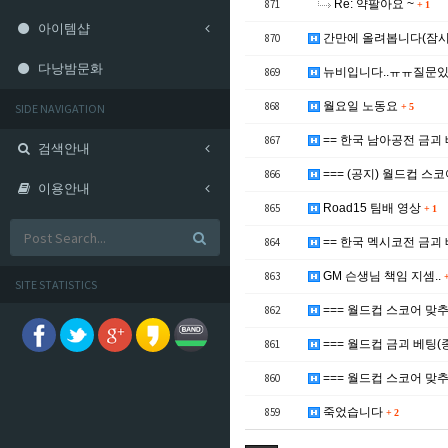
871
Re: 약팔아요 ~
+
1
아이템샵
870
간만에 올려봅니다(잠시
다낭밤문화
869
뉴비입니다..ㅠㅠ질문있
868
월요일 노동요
SIDE NAVIGATION
+
5
867
== 한국 남아공전 금괴 
검색안내
866
=== (공지) 월드컵 스
이용안내
865
Road15 팀배 영상
+
1
864
== 한국 멕시코전 금괴 
863
GM 슨생님 책임 지셈..
SITE STATISTICS
862
=== 월드컵 스코어 맞
861
=== 월드컵 금괴 베팅(종
860
=== 월드컵 스코어 맞추
859
죽었습니다
+
2