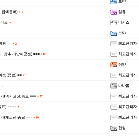
보야
 집에들러)
일류
+
3
어요'
버서스
+
4
보야
베팅 ==
최고관리자
+
2
코어 맞추기(남아공전) ===
최고관리자
+
67
쉬얌
신고합니
베팅(종료) ==
최고관리자
+
1
나나봄
+
1
추기(멕시코전)종료 ===
최고관리자
+
77
료) ===
최고관리자
+
2
기(체코전)종료 ===
최고관리자
+
60
현성