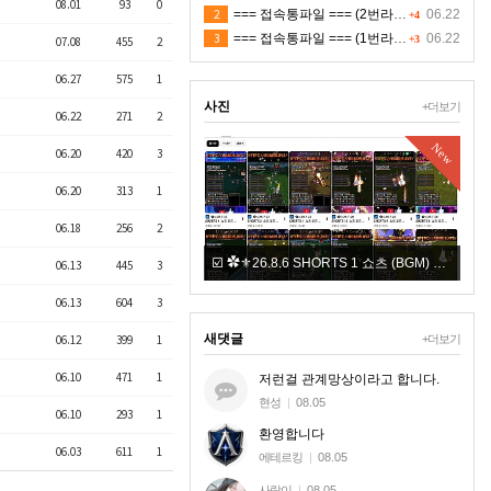
08.01
93
0
2
=== 접속통파일 === (2번라인)
06.22
+4
3
=== 접속통파일 === (1번라인)
06.22
+3
07.08
455
2
06.27
575
1
사진
+더보기
06.22
271
2
New
New
06.20
420
3
06.20
313
1
06.18
256
2
다
☑️ ✿⚜26.8.6 SHORTS 1 쇼츠 (BGM) ⚜✿
+7
06.13
445
3
06.13
604
3
새댓글
+더보기
06.12
399
1
06.10
471
1
저런걸 관계망상이라고 합니다.
현성
|
08.05
06.10
293
1
환영합니다
06.03
611
1
에테르킹
|
08.05
사랑이
|
08.05