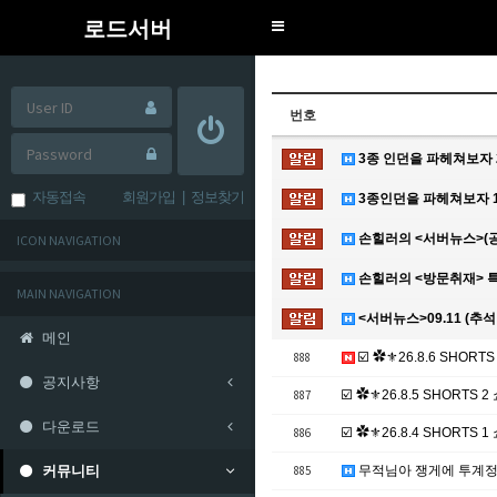
로드서버
Toggle
navigation
번호
3종 인던을 파헤쳐보자 
자동접속
회원가입
|
정보찾기
3종인던을 파헤쳐보자 1
손힐러의 <서버뉴스>(공
ICON NAVIGATION
손힐러의 <방문취재> 특
MAIN NAVIGATION
<서버뉴스>09.11 (추
메인
888
☑️ ✿⚜26.8.6 SHORTS
공지사항
887
☑️ ✿⚜26.8.5 SHORTS
다운로드
886
☑️ ✿⚜26.8.4 SHORTS
커뮤니티
885
무적님아 쟁게에 투계정