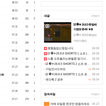
08.03
24
1
08.02
58
2
새글
+더보기
08.02
252
0
☑️ ✿⚜ 26.8.5 ✪ 팀배
07.31
81
2
이벤트 ✪ 4K ⚜✿
07.31
206
1
☑️ ✿⚜ 26.8.5 ✪ 팀배
이벤트 ✪ 4K ⚜✿☞ 톱
아레스o엘린
07.31
258
7
니 설정- 해상도 2160 -
쟁형듭업신청입니다.
08.06
(고화질) 선명하게 영
07.31
169
1
☑️ ✿⚜26.8.6 SHORTS 1 쇼츠 (BGM) ⚜✿
08.06
상을 보세요. ☜
07.30
42
1
스톰 오토돌리는분들중 팅기시는분있나요 ?ㅠㅠ
08.06
☑️ ✿⚜26.8.5 SHORTS 2 쇼츠 로드 (BGM) ⚜✿ 고화질
08.05
07.27
242
2
가입인사드려요
08.04
+3
☑️ ✿⚜26.8.4 SHORTS 1 쇼츠 로드 (BGM) ⚜✿ 고화질
08.04
오빠
07.23
546
4
변신퀘 2 공유
08.04
+1
07.22
290
1
07.20
352
6
접속파일
+더보기
07.17
279
2
1
아래 파일중 한곳만 받음되세요
06.22