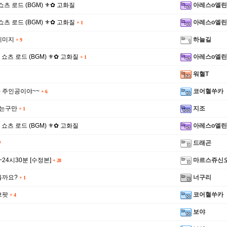
 1 쇼츠 로드 (BGM) ⚜✿ 고화질
아레스o엘린
 2 쇼츠 로드 (BGM) ⚜✿ 고화질
아레스o엘린
+
1
데미지
하늘길
+
9
S 2 쇼츠 로드 (BGM) ⚜✿ 고화질
아레스o엘린
+
1
워혈T
 주인공이야~~
코어혈쑤카
+
6
뛰는구만
지조
+
1
S 1 쇼츠 로드 (BGM) ⚜✿ 고화질
아레스o엘린
드래곤
7
~24시30분 [수정본]
마르스쥬신
+
28
을까요?
너구리
+
1
브팟
코어혈쑤카
+
4
보야