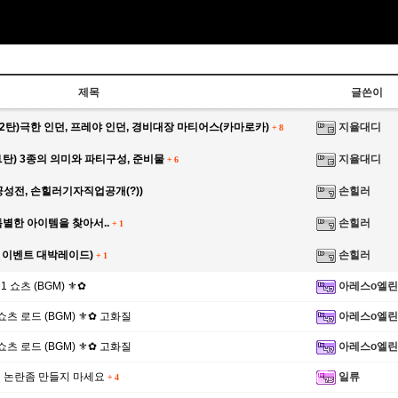
제목
글쓴이
2탄)극한 인던, 프레야 인던, 경비대장 마티어스(카마로카)
지율대디
+
8
탄) 3종의 의미와 파티구성, 준비물
지율대디
+
6
성전, 손힐러기자직업공개(?))
손힐러
별한 아이템을 찾아서..
손힐러
+
1
석 이벤트 대박레이드)
손힐러
+
1
 1 쇼츠 (BGM) ⚜✿
아레스o엘린
 2 쇼츠 로드 (BGM) ⚜✿ 고화질
아레스o엘린
 1 쇼츠 로드 (BGM) ⚜✿ 고화질
아레스o엘린
 논란좀 만들지 마세요
일류
+
4